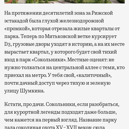
На протяжении десятилетий зона за Рижской
эстакадой была глухой железнодорожной
«промкой», которая отрезала жилые кварталы от
парка. Теперь по Митьковской ветке курсирует
D3, грузовые дворы уходят в историю, а на их месте
вырастает квартал, у которого будет свой тихий
вход в парк «Сокольники». Местные оценят: не
нужно толкаться на центральной аллее с теми, кто
приехал на метро. У тебя свой, «калиточный»,
почти дачный доступ через тихую и зеленую
улицу Шумкина.
Кстати, про дачи. Сокольники, если разобраться,
для курортной легенды подходят даже больше,
чем кажется на первый взгляд. Название парку
дала соколиная охота XV−XVII веков: сюда