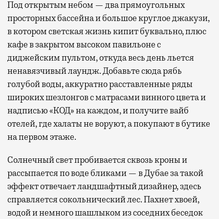
Под открытым небом — два прямоугольных
просторных бассейна и большое круглое джакузи,
в котором светская жизнь кипит буквально, плюс
кафе в закрытом высоком павильоне с
диджейским пультом, откуда весь день льется
ненавязчивый лаундж. Добавьте сюда рябь
голубой воды, аккуратно расставленные ряды
широких шезлонгов с матрасами винного цвета и
надписью «КОД» на каждом, и получите вайб
отелей, где халаты не воруют, а покупают в бутике
на первом этаже.
Солнечный свет пробивается сквозь кроны и
рассыпается по воде бликами — в Дубае за такой
эффект отвечает ландшафтный дизайнер, здесь
справляется сокольнический лес. Пахнет хвоей,
водой и немного шашлыком из соседних беседок