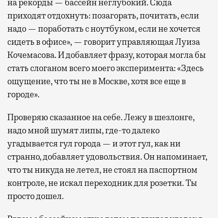
на рекорды — бассейн неглубокий. Сюда
приходят отдохнуть: позагорать, почитать, если
надо — поработать с ноутбуком, если не хочется
сидеть в офисе», — говорит управляющая Луиза
Кочемасова. И добавляет фразу, которая могла бы
стать слоганом всего моего эксперимента: «Здесь
ощущение, что ты не в Москве, хотя все еще в
городе».
Проверяю сказанное на себе. Лежу в шезлонге,
надо мной шумят липы, где-то далеко
угадывается гул города — и этот гул, как ни
странно, добавляет удовольствия. Он напоминает,
что ты никуда не летел, не стоял на паспортном
контроле, не искал переходник для розетки. Ты
просто дошел.