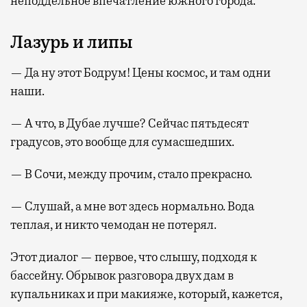
неподдельное впечатление южного города.
Лазурь и липы
— Да ну этот Бодрум! Цены космос, и там одни
наши.
— А что, в Дубае лучше? Сейчас пятьдесят
градусов, это вообще для сумасшедших.
— В Сочи, между прочим, стало прекрасно.
— Слушай, а мне вот здесь нормально. Вода
теплая, и никто чемодан не потерял.
Этот диалог — первое, что слышу, подходя к
бассейну. Обрывок разговора двух дам в
купальниках и при макияже, который, кажется,