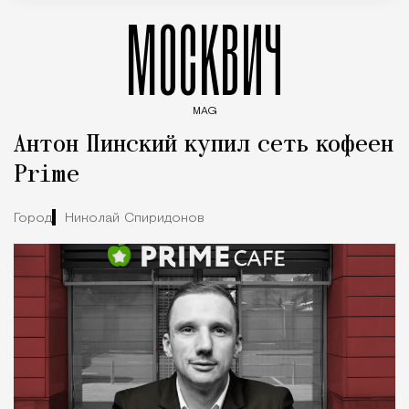
МОСКВИЧ
MAG
Введите ключевые слова для поиска статей
Антон Пинский купил сеть кофеен
Prime
Город
Николай Спиридонов