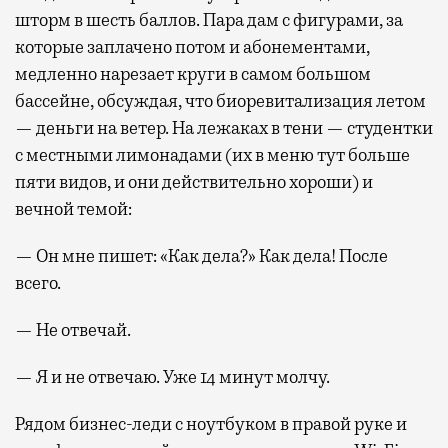
шторм в шесть баллов. Пара дам с фигурами, за
которые заплачено потом и абонементами,
медленно нарезает круги в самом большом
бассейне, обсуждая, что биоревитализация летом
— деньги на ветер. На лежаках в тени — студентки
с местными лимонадами (их в меню тут больше
пяти видов, и они действительно хороши) и
вечной темой:
— Он мне пишет: «Как дела?» Как дела! После
всего.
— Не отвечай.
— Я и не отвечаю. Уже 14 минут молчу.
Рядом бизнес-леди с ноутбуком в правой руке и