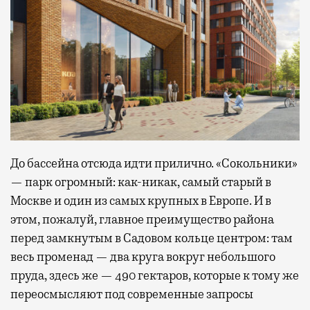
До бассейна отсюда идти прилично. «Сокольники»
— парк огромный: как-никак, самый старый в
Москве и один из самых крупных в Европе. И в
этом, пожалуй, главное преимущество района
перед замкнутым в Садовом кольце центром: там
весь променад — два круга вокруг небольшого
пруда, здесь же — 490 гектаров, которые к тому же
переосмысляют под современные запросы