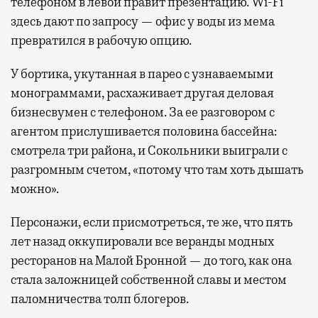
телефоном в левой правит презентацию. Wi-Fi
здесь дают по запросу — офис у воды из мема
превратился в рабочую опцию.
У бортика, укутанная в парео с узнаваемыми
монограммами, расхаживает другая деловая
бизнесвумен с телефоном. За ее разговором с
агентом прислушивается половина бассейна:
смотрела три района, и Сокольники выиграли с
разгромным счетом, «потому что там хоть дышать
можно».
Персонажи, если присмотреться, те же, что пять
лет назад оккупировали все веранды модных
ресторанов на Малой Бронной — до того, как она
стала заложницей собственной славы и местом
паломничества толп блогеров.