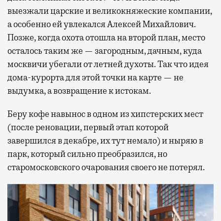
выезжали царские и великокняжеские компании,
а особенно ей увлекался Алексей Михайлович.
Позже, когда охота отошла на второй план, место
осталось таким же — загородным, дачным, куда
москвичи убегали от летней духоты. Так что идея
дома-курорта для этой точки на карте — не
выдумка, а возвращение к истокам.
Беру кофе навынос в одном из хипстерских мест
(после реновации, первый этап которой
завершился в декабре, их тут немало) и ныряю в
парк, который сильно преобразился, но
старомосковского очарования своего не потерял.