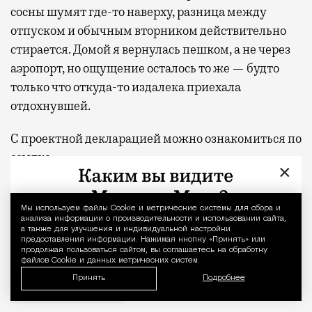
сосны шумят где-то наверху, разница между
отпуском и обычным вторником действительно
стирается. Домой я вернулась пешком, а не через
аэропорт, но ощущение осталось то же — будто
только что откуда-то издалека приехала
отдохнувшей.
С проектной декларацией можно ознакомиться по
ссылке
.
×
Фото:
пресс-служба девелоперской компании
«Новая Эра» и пресс-служба АНО «Развитие
Мы используем файлы Сookie и метрические системы для сбора и
Уведомление 
анализа информации о производительности и использовании сайта,
парков»
а также для улучшения и индивидуальной настройки
предоставления информации. Нажимая кнопку «Принять» или
продолжая пользоваться сайтом, вы соглашаетесь на обработку
Отпуск в этом году у меня кочует: сначала пе
Реклама
файлов Cookie и данных метрических систем.
Принять
Подробнее
квартал «КОД Сокольники»