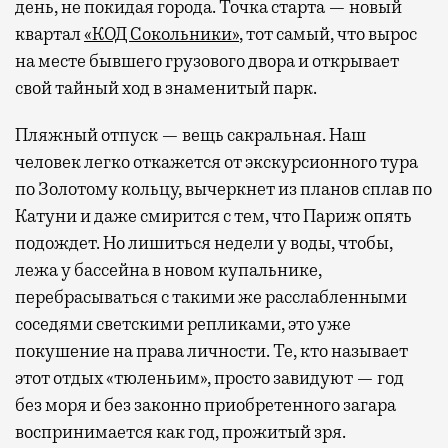
день, не покидая города. Точка старта — новый
квартал
«КОД Сокольники»
, тот самый, что вырос
на месте бывшего грузового двора и открывает
свой тайный ход в знаменитый парк.
Пляжный отпуск — вещь сакральная. Наш
человек легко откажется от экскурсионного тура
по Золотому кольцу, вычеркнет из планов сплав по
Катуни и даже смирится с тем, что Париж опять
подождет. Но лишиться недели у воды, чтобы,
лежа у бассейна в новом купальнике,
перебрасываться с такими же расслабленными
соседями светскими репликами, это уже
покушение на права личности. Те, кто называет
этот отдых «тюленьим», просто завидуют — год
без моря и без законно приобретенного загара
воспринимается как год, прожитый зря.