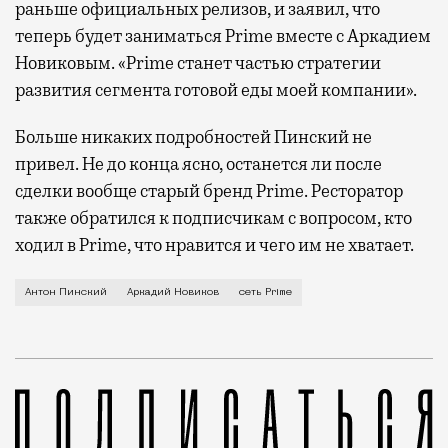
раньше официальных релизов, и заявил, что
теперь будет заниматься Prime вместе с Аркадием
Новиковым. «Prime станет частью стратегии
развития сегмента готовой еды моей компании».
Больше никаких подробностей Пинский не
привел. Не до конца ясно, останется ли после
сделки вообще старый бренд Prime. Ресторатор
также обратился к подписчикам с вопросом, кто
ходил в Prime, что нравится и чего им не хватает.
Сеть кофеен Prime — один из самых старых игроков 
Антон Пинский
Аркадий Новиков
сеть Prime