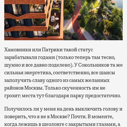
Хамовники или Патрики такой статус
зарабатывали годами (только теперь там тесно,
шумно и все давно поделено). У Сокольников та же
сильная энергетика, соответственно, все шансы
заполучить славу одного из самых желанных
районов Москвы. Только скученность им не
грозит: места тут благодаря парку предостаточно.
Получилось ли у меня на день выключить голову и
поверить, что я не в Москве? Почти. В моменте,
когда лежишь в шезлонге с закрытыми глазами, а