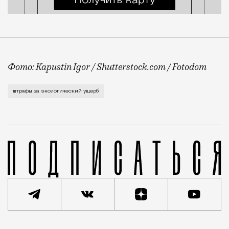
Фото: Kapustin Igor / Shutterstock.com / Fotodom
Мы, конечно, не Франция, где всю стройку могут ос
штрафы за экологический ущерб