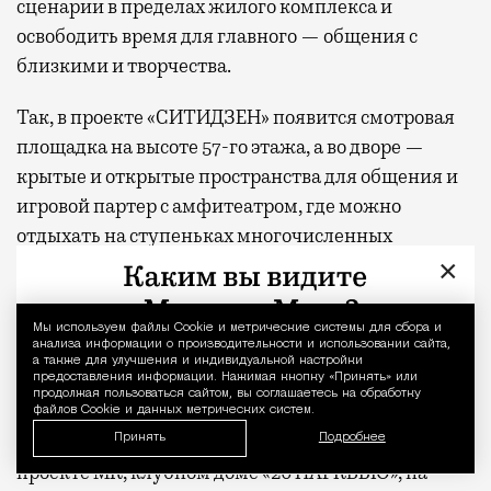
сценарии в пределах жилого комплекса и
освободить время для главного — общения с
близкими и творчества.
Так, в проекте «СИТИДЗЕН» появится смотровая
площадка на высоте 57-го этажа, а во дворе —
крытые и открытые пространства для общения и
игровой партер с амфитеатром, где можно
отдыхать на ступеньках многочисленных
×
лестниц, на пуфах и в сетчатых гамаках. В жилом
комплексе «МИРА» — двухуровневое лобби с
выходом в парк, фитнес-студией и всесезонной
Мы используем файлы Сookie и метрические системы для сбора и
Уведомление 
анализа информации о производительности и использовании сайта,
чайной верандой во дворе. В «С5» —
а также для улучшения и индивидуальной настройки
предоставления информации. Нажимая кнопку «Принять» или
многоуровневое арт-пространство на крыше,
продолжая пользоваться сайтом, вы соглашаетесь на обработку
переговорные, студия йоги и отдельно стоящий
файлов Cookie и данных метрических систем.
ресторан авторской кухни. В новом премиальном
Принять
Подробнее
проекте MR, клубном доме «26 ПАРКВЬЮ», на