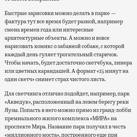
Быстрые зарисовки можно делать в парке —
фактура тут все время будет разной, например
смена времен года или интересные
архитектурные объекты. А можно и вовсе
нарисовать комикс о забавной собаке, с которой
каждый день гуляет трогательный старичок.
Чтобы начать, будет достаточно скетчбука, линера
или цветных карандашей. А формат «15 минут на
один скетч» снимет страх чистого листа.
Для скетчинга отлично подойдет, например, парк
«Акведук», расположенный на левом берегу реки
Яузы. Попасть в него можно прямо из гранд-лобби
премиального жилого комплекса «МИРА» на
проспекте Мира. Название парк получил в честь
«миллионного моста», построенного еще при