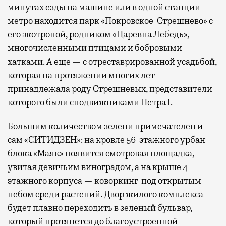
минутах езды на машине или в одной станции
метро находится парк «Покровское-Стрешнево» с
его экотропой, родником «Царевна Лебедь»,
многочисленными птицами и бобровыми
хатками. А еще — с отреставрированной усадьбой,
которая на протяжении многих лет
принадлежала роду Стрешневых, представители
которого были сподвижниками Петра I.
Большим количеством зелени примечателен и
сам «СИТИДЗЕН»: на кровле 56-этажного урбан-
блока «Маяк» появится смотровая площадка,
увитая девичьим виноградом, а на крыше 4-
этажного корпуса — коворкинг под открытым
небом среди растений. Двор жилого комплекса
будет плавно переходить в зеленый бульвар,
который протянется до благоустроенной