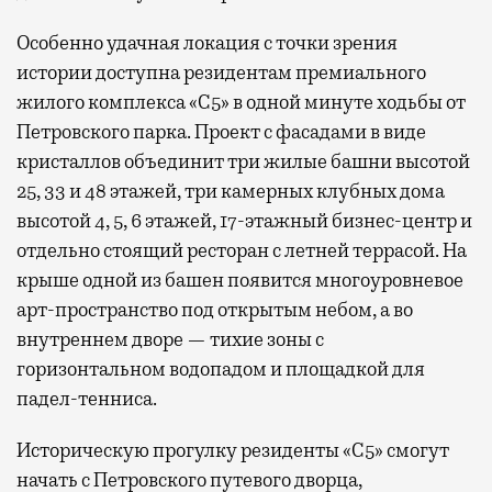
Особенно удачная локация с точки зрения
истории доступна резидентам премиального
жилого комплекса «С5»
в одной минуте ходьбы от
Петровского парка. Проект с фасадами в виде
кристаллов объединит три жилые башни высотой
25, 33 и 48 этажей, три камерных клубных дома
высотой 4, 5, 6 этажей, 17-этажный бизнес-центр и
отдельно стоящий ресторан с летней террасой. На
крыше одной из башен появится многоуровневое
арт-пространство под открытым небом, а во
внутреннем дворе — тихие зоны с
горизонтальном водопадом и площадкой для
падел-тенниса.
Историческую прогулку резиденты «С5» смогут
начать с Петровского путевого дворца,