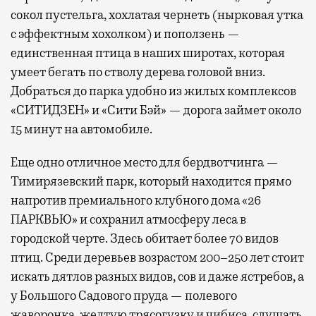
сокол пустельга, хохлатая чернеть (нырковая утка
с эффектным хохолком) и поползень —
единственная птица в наших широтах, которая
умеет бегать по стволу дерева головой вниз.
Добраться до парка удобно из жилых комплексов
«СИТИДЗЕН» и «Сити Бэй» — дорога займет около
15 минут на автомобиле.
Еще одно отличное место для бердвотчинга —
Тимирязевский парк, который находится прямо
напротив премиального клубного дома «26
ПАРКВЬЮ» и сохранил атмосферу леса в
городской черте. Здесь обитает более 70 видов
птиц. Среди деревьев возрастом 200–250 лет стоит
искать дятлов разных видов, сов и даже ястребов, а
у Большого Садового пруда — полевого
жаворонка, желтую трясогузку и чибиса, слушать