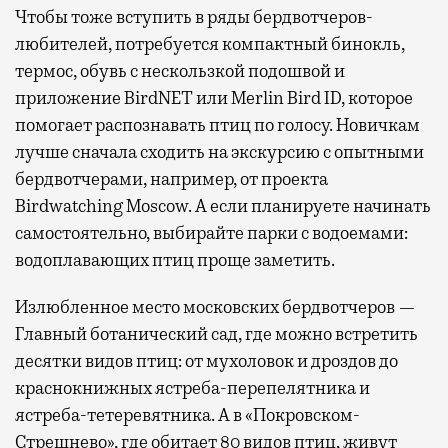
Чтобы тоже вступить в ряды бердвотчеров-
любителей, потребуется компактный бинокль,
термос, обувь с нескользкой подошвой и
приложение BirdNET или Merlin Bird ID, которое
помогает распознавать птиц по голосу. Новичкам
лучше сначала сходить на экскурсию с опытными
бердвотчерами, например, от проекта
Birdwatching Moscow. А если планируете начинать
самостоятельно, выбирайте парки с водоемами:
водоплавающих птиц проще заметить.
Излюбленное место московских бердвотчеров —
Главный ботанический сад, где можно встретить
десятки видов птиц: от мухоловок и дроздов до
краснокнижных ястреба-перепелятника и
ястреба-тетеревятника. А в «Покровском-
Стрешнево», где обитает 80 видов птиц, живут