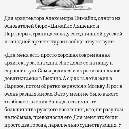
Для архитектора Александра Цимайло, одного из
основателей бюро «Цимайло Ляшенко и
Партнеры», граница между сегодняшней русской
и западной архитектурой вообще отсутствует:
«Для меня есть просто хорошая современная
архитектура, она одна. Я не делю ее на нашу и
европейскую. Сам я родился и вырос в панельной
девятиэтажке в Выхино. А с 7 до 12 лет я жил в
Париже, потом обратно вернулся в Москву. Я рос в
очень разных мирах. Зато у меня не было какого-
то обожествления Запада в отличие от
большинства русского населения, кто, ни разу там
не побывав, превозносил его. Для меня это были
просто два города, параллельно существующих. У