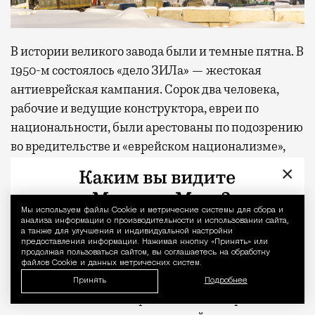
В истории великого завода были и темные пятна. В
1950-м состоялось «дело ЗИЛа» — жестокая
антиеврейская кампания. Сорок два человека,
рабочие и ведущие конструктора, евреи по
национальности, были арестованы по подозрению
во вредительстве и «еврейском национализме»,
четырнадцать из них расстреляны по
×
сфабрикованным делам (позже
реабилитированы), а сам Лихачев снят с
Мы используем файлы Сookie и метрические системы для сбора и
Уведомление 
должности. Впоследствии были даны
анализа информации о производительности и использовании сайта,
а также для улучшения и индивидуальной настройки
распоряжения «аккуратнее подходить к подбору
предоставления информации. Нажимая кнопку «Принять» или
продолжая пользоваться сайтом, вы соглашаетесь на обработку
кадров», то есть лиц неправильной
файлов Cookie и данных метрических систем.
национальности стараться не брать. Наряду с
Принять
Подробнее
аналогичными по направленности «борьбой с