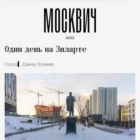
МОСКВИЧ
MAG
Введите ключевые слова для поиска статей
Один день на Зиларте
Город
Давид Крамер