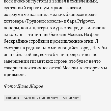
космической пустоты я вышел в оживленный,
суетливый город: шум, яркие вывески,
остроумные названия мелких бизнесов вроде
хозтовара «Трудовой мозоль» и бара Prigovor,
донеры, копи-центры, хмурые очереди в магазине
алкоголя — типичная бытовая Москва. На фоне —
бескрайние стройки и промышленные огни. Я
смотрю на радикально меняющийся город. Чем бы
он ни был сейчас, во что бы ни превратился по
завершении гигантских строек, это будет нечто
совершенно отличное от той Москвы, к которой мы
привыкли.
Фото: Дима Жаров
Волна преобразований бывших промзон сформи
один день
Один день в Южном порту
Южный порт