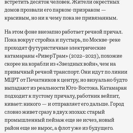
встретить десяток человек. Жители окрестных
домов прозвали его парком-призраком —
красивым, но ни к чему пока не привязанным.
На этом фоне внезапно работает речной причал.
Пока вокруг стройка и пустырь, по Москве-реке
проходят футуристичные электрические
катамараны «РиверТрам» (2022–2023), похожие
скорее на корабли из «Звездных войн», чем на
привычный речной транспорт. Они идут по линии
МЦРТ от Печатников к центру, но визуально будто
выпадают из реальности Юго-Востока. Катамаран
подходит к пустому причалу, работник вейпит,
кивает: никого — и отправляет его дальше. Город
словно живет сразу в двух эпохах: старый
промышленный пейзаж еще не исчез, новый
район еще не вырос, а флот уже из будущего.