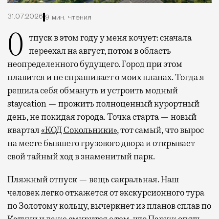
31.07.2026
9 мин. чтения
Отпуск в этом году у меня кочует: сначала
переехал на август, потом в область
неопределенного будущего. Город при этом
плавится и не спрашивает о моих планах. Тогда я
решила себя обмануть и устроить модный
staycation — прожить полноценный курортный
день, не покидая города. Точка старта — новый
квартал
«КОД Сокольники»
, тот самый, что вырос
на месте бывшего грузового двора и открывает
свой тайный ход в знаменитый парк.
Пляжный отпуск — вещь сакральная. Наш
человек легко откажется от экскурсионного тура
по Золотому кольцу, вычеркнет из планов сплав по