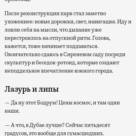
После реконструкции парк стал заметно
ухоженнее: новые дорожки, свет, навигация. Иду и
ловлю себя на мысли, что дыхание уже
перестроилось на отпускной ритм. Голова,
кажется, тоже начинает поддаваться.
Окончательно сдаюсь в Сиреневом саду посреди
скульптур и беседок-ротонд, которые создают
неподдельное впечатление южного города.
Лазурь и липы
— Да ну этот Бодрум! Цены космос, и там одни
наши.
— А что, в Дубае лучше? Сейчас пятьдесят
градусов, это вообще для сумасшедших.