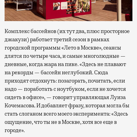
Комплекс бассейнов (их тут два, плюс просторное
джакузи) работает третий сезон в рамках
городской программы «Лето в Москве», сеансы
длятся по четыре часа, и самые многолюдные —
дневные, когда жара на пике. «Здесь не плавают
на рекорды — бассейн неглубокий. Сюда
приходят отдохнуть: позагорать, почитать, если
надо — поработать с ноутбуком, если не хочется
сидеть в офисе», — говорит управляющая Луиза
Кочемасова. И добавляет фразу, которая могла бы
стать слоганом всего моего эксперимента: «Здесь
ощущение, что ты не в Москве, хотя все еще в
городе».