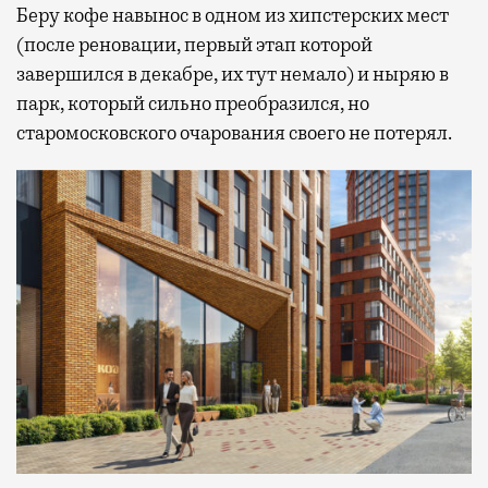
Беру кофе навынос в одном из хипстерских мест
(после реновации, первый этап которой
завершился в декабре, их тут немало) и ныряю в
парк, который сильно преобразился, но
старомосковского очарования своего не потерял.