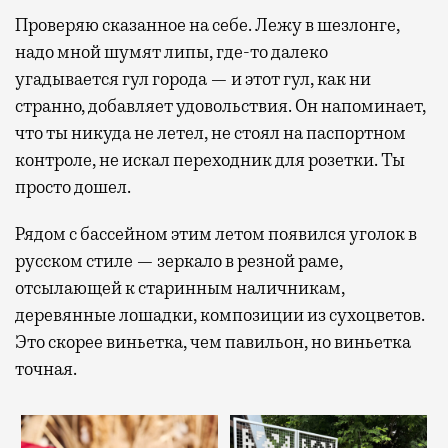
Проверяю сказанное на себе. Лежу в шезлонге,
надо мной шумят липы, где-то далеко
угадывается гул города — и этот гул, как ни
странно, добавляет удовольствия. Он напоминает,
что ты никуда не летел, не стоял на паспортном
контроле, не искал переходник для розетки. Ты
просто дошел.
Рядом с бассейном этим летом появился уголок в
русском стиле — зеркало в резной раме,
отсылающей к старинным наличникам,
деревянные лошадки, композиции из сухоцветов.
Это скорее виньетка, чем павильон, но виньетка
точная.