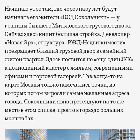
Начинаю утро там, где через пару лет будут
начинать его жители «КОД Сокольники» — у
границы бывшего Митьковского грузового двора.
Сейчас здесь кипит большая стройка. Девелопер
«Новая Эра», структура «РЖД-Недвижимости»,
превращает бывший грузовой двор в семейный
жилой квартал. Здесь появится не «еще один ЖК»,
а полноценный кластер с жильем, современными
офисами и торговой галереей. Так когда-то на
карте Москвы только намечались точки, из
которых потом выросли самые желанные адреса
города. Сокольники явно претендуют на то же
место в этом списке, просто в гораздо больших
масштабах.