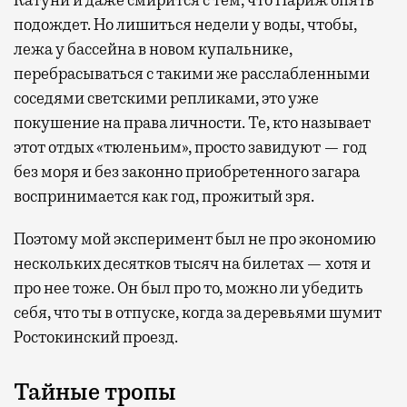
Катуни и даже смирится с тем, что Париж опять
подождет. Но лишиться недели у воды, чтобы,
лежа у бассейна в новом купальнике,
перебрасываться с такими же расслабленными
соседями светскими репликами, это уже
покушение на права личности. Те, кто называет
этот отдых «тюленьим», просто завидуют — год
без моря и без законно приобретенного загара
воспринимается как год, прожитый зря.
Поэтому мой эксперимент был не про экономию
нескольких десятков тысяч на билетах — хотя и
про нее тоже. Он был про то, можно ли убедить
себя, что ты в отпуске, когда за деревьями шумит
Ростокинский проезд.
Тайные тропы