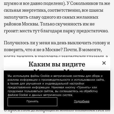
шумно и все давно поделено). У Сокольников та же
сильная энергетика, соответственно, все шансы
заполучить славу одного из самых желанных
районов Москвы. Только скученность им не
грозит: места тут благодаря парку предостаточно.
Получилось ли у меня на день выключить голову и
поверить, что я не в Москве? Почти. В моменте,
когда лежишь в шезлонге с закрытыми глазами, а
×
сосны шумят где-то наверху, разница между
отпуском и обычным вторником действительно
стирается. Домой я вернулась пешком, а не через
Мы используем файлы Сookie и метрические системы для сбора и
Уведомление 
анализа информации о производительности и использовании сайта,
аэропорт, но ощущение осталось то же — будто
а также для улучшения и индивидуальной настройки
предоставления информации. Нажимая кнопку «Принять» или
только что откуда-то издалека приехала
продолжая пользоваться сайтом, вы соглашаетесь на обработку
файлов Cookie и данных метрических систем.
отдохнувшей.
Принять
Подробнее
С проектной декларацией можно ознакомиться по