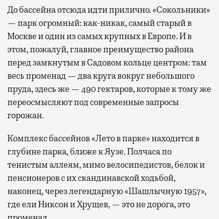
До бассейна отсюда идти прилично. «Сокольники»
— парк огромный: как-никак, самый старый в
Москве и один из самых крупных в Европе. И в
этом, пожалуй, главное преимущество района
перед замкнутым в Садовом кольце центром: там
весь променад — два круга вокруг небольшого
пруда, здесь же — 490 гектаров, которые к тому же
переосмысляют под современные запросы
горожан.
Комплекс бассейнов «Лето в парке» находится в
глубине парка, ближе к Яузе. Полчаса по
тенистым аллеям, мимо велосипедистов, белок и
пенсионеров с их скандинавской ходьбой,
наконец, через легендарную «Шашлычную 1957»,
где ели Никсон и Хрущев, — это не дорога, это
променад.