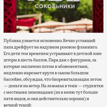
Публика узнается мгновенно. Вечно уставший
папа дрейфует на надувном розовом фламинго.
Его дети тем временем устраивают в детской зоне
шторм в шесть баллов. Пара дам с фигурами, за
которые заплачено потом и абонементами,
медленно нарезает круги в самом большом
бассейне, обсуждая, что биоревитализация летом
— деньги на ветер. На лежаках в тени — студентки
с местными лимонадами (их в меню тут больше
пяти видов, и они действительно хороши) и
вечной темой: