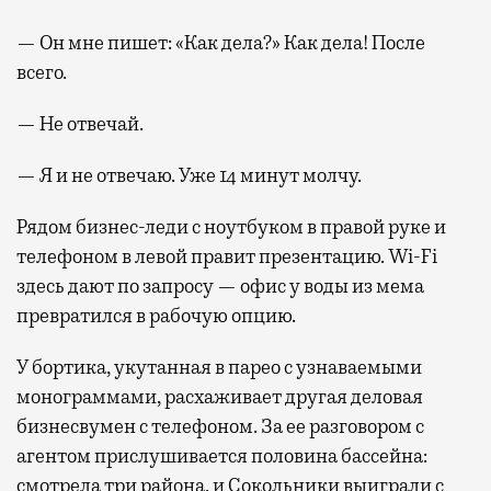
— Он мне пишет: «Как дела?» Как дела! После
всего.
— Не отвечай.
— Я и не отвечаю. Уже 14 минут молчу.
Рядом бизнес-леди с ноутбуком в правой руке и
телефоном в левой правит презентацию. Wi-Fi
здесь дают по запросу — офис у воды из мема
превратился в рабочую опцию.
У бортика, укутанная в парео с узнаваемыми
монограммами, расхаживает другая деловая
бизнесвумен с телефоном. За ее разговором с
агентом прислушивается половина бассейна:
смотрела три района, и Сокольники выиграли с