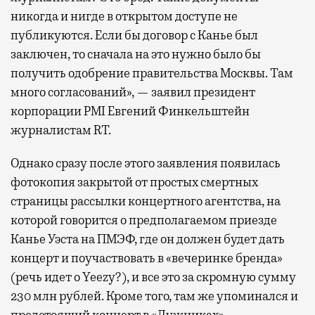
никогда и нигде в открытом доступе не
публикуются. Если бы договор с Канье был
заключен, то сначала на это нужно было бы
получить одобрение правительства Москвы. Там
много согласований», — заявил президент
корпорации PMI Евгений Финкельштейн
журналистам RT.
Однако сразу после этого заявления появилась
фотокопия закрытой от простых смертных
страницы рассылки концертного агентства, на
которой говорится о предполагаемом приезде
Канье Уэста на ПМЭФ, где он должен будет дать
концерт и поучаствовать в «вечеринке бренда»
(речь идет о Yeezy?), и все это за скромную сумму
230 млн рублей. Кроме того, там же упоминался и
предстоящий концерт в «Лужниках».