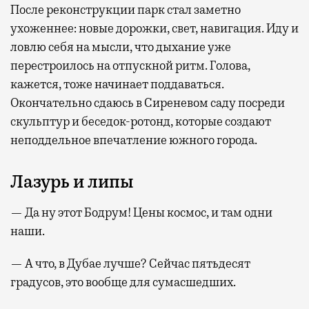
После реконструкции парк стал заметно
ухоженнее: новые дорожки, свет, навигация. Иду и
ловлю себя на мысли, что дыхание уже
перестроилось на отпускной ритм. Голова,
кажется, тоже начинает поддаваться.
Окончательно сдаюсь в Сиреневом саду посреди
скульптур и беседок-ротонд, которые создают
неподдельное впечатление южного города.
Лазурь и липы
— Да ну этот Бодрум! Цены космос, и там одни
наши.
— А что, в Дубае лучше? Сейчас пятьдесят
градусов, это вообще для сумасшедших.