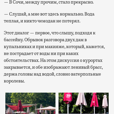
— В Сочи, между прочим, стало прекрасно.
— Слушай, а мне вот здесь нормально. Вода
теплая, и никто чемодан не потерял.
Этот диалог — первое, что слышу, подходя к
бассейну. Обрывок разговора двух дам в
купальниках и при макияже, который, кажется,
не пострадает от воды ни при каких
обстоятельствах. На этом дискуссия о курортах
закрывается, и обе изображают ленивый брасс,
держа головы над водой, словно ватерпольные
королевы.