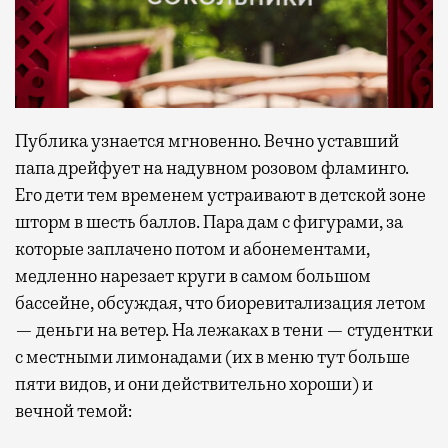
Публика узнается мгновенно. Вечно уставший
папа дрейфует на надувном розовом фламинго.
Его дети тем временем устраивают в детской зоне
шторм в шесть баллов. Пара дам с фигурами, за
которые заплачено потом и абонементами,
медленно нарезает круги в самом большом
бассейне, обсуждая, что биоревитализация летом
— деньги на ветер. На лежаках в тени — студентки
с местными лимонадами (их в меню тут больше
пяти видов, и они действительно хороши) и
вечной темой: