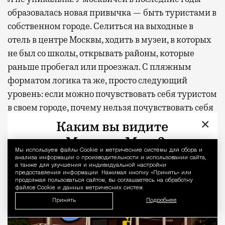
образовалась новая привычка — быть туристами в
собственном городе. Селиться на выходные в
отель в центре Москвы, ходить в музеи, в которых
не был со школы, открывать районы, которые
раньше пробегал или проезжал. С пляжным
форматом логика та же, просто следующий
уровень: если можно почувствовать себя туристом
в своем городе, почему нельзя почувствовать себя
отдыхающим, не покупая билет?
×
Мы используем файлы Сookie и метрические системы для сбора и
Уведомление 
анализа информации о производительности и использовании сайта,
а также для улучшения и индивидуальной настройки
предоставления информации. Нажимая кнопку «Принять» или
продолжая пользоваться сайтом, вы соглашаетесь на обработку
файлов Cookie и данных метрических систем.
Принять
Подробнее