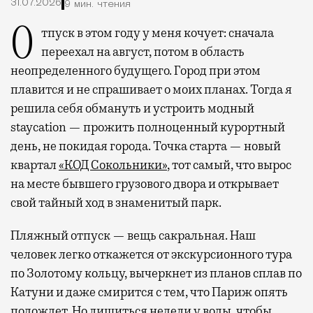
31.07.2026
9 мин. чтения
Отпуск в этом году у меня кочует: сначала
переехал на август, потом в область
неопределенного будущего. Город при этом
плавится и не спрашивает о моих планах. Тогда я
решила себя обмануть и устроить модный
staycation — прожить полноценный курортный
день, не покидая города. Точка старта — новый
квартал
«КОД Сокольники»
, тот самый, что вырос
на месте бывшего грузового двора и открывает
свой тайный ход в знаменитый парк.
Пляжный отпуск — вещь сакральная. Наш
человек легко откажется от экскурсионного тура
по Золотому кольцу, вычеркнет из планов сплав по
Катуни и даже смирится с тем, что Париж опять
подождет. Но лишиться недели у воды, чтобы,