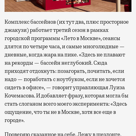
Комплекс бассейнов (их тут два, плюс просторное
джакузи) работает третий сезон в рамках
городской программы «Лето в Москве», сеансы
длятся по четыре часа, и самые многолюдные —
дневные, когда жара на пике. «Здесь не плавают
на рекорды — бассейн неглубокий. Сюда
приходят отдохнуть: позагорать, почитать, если
надо — поработать с ноутбуком, если не хочется
сидеть в офисе», — говорит управляющая Луиза
Кочемасова. И добавляет фразу, которая могла бы
стать слоганом всего моего эксперимента: «Здесь
ощущение, что ты не в Москве, хотя все еще в
городе».
Проверяю сказанное на себе. Лежу в шезлонге,