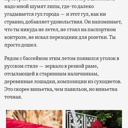
надо мной шумят липы, где-то далеко
угадывается гул города — и этот гул, как ни
странно, добавляет удовольствия. Он напоминает,
что ты никуда не летел, не стоял на паспортном
контроле, не искал переходник для розетки. Ты
просто дошел.
Рядом с бассейном этим летом появился уголок в
русском стиле — зеркало в резной раме,
отсылающей к старинным наличникам,
деревянные лошадки, композиции из сухоцветов.
Это скорее виньетка, чем павильон, но виньетка
точная.