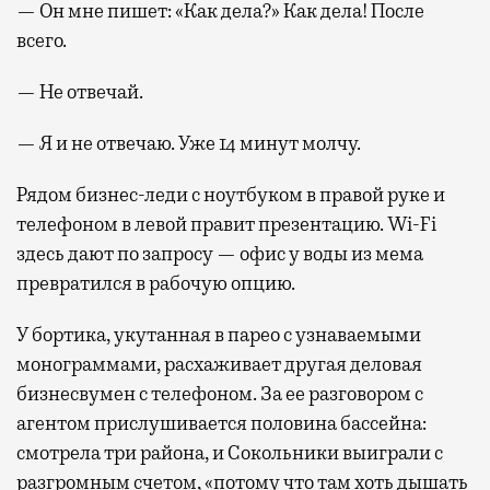
— Он мне пишет: «Как дела?» Как дела! После
всего.
— Не отвечай.
— Я и не отвечаю. Уже 14 минут молчу.
Рядом бизнес-леди с ноутбуком в правой руке и
телефоном в левой правит презентацию. Wi-Fi
здесь дают по запросу — офис у воды из мема
превратился в рабочую опцию.
У бортика, укутанная в парео с узнаваемыми
монограммами, расхаживает другая деловая
бизнесвумен с телефоном. За ее разговором с
агентом прислушивается половина бассейна:
смотрела три района, и Сокольники выиграли с
разгромным счетом, «потому что там хоть дышать