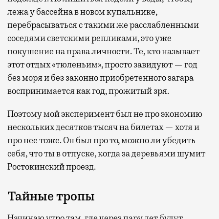
лежа у бассейна в новом купальнике,
перебрасываться с такими же расслабленными
соседями светскими репликами, это уже
покушение на права личности. Те, кто называет
этот отдых «тюленьим», просто завидуют — год
без моря и без законно приобретенного загара
воспринимается как год, прожитый зря.
Поэтому мой эксперимент был не про экономию
нескольких десятков тысяч на билетах — хотя и
про нее тоже. Он был про то, можно ли убедить
себя, что ты в отпуске, когда за деревьями шумит
Ростокинский проезд.
Тайные тропы
Начинаю утро там, где через пару лет будут