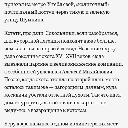
приехал на метро. У тебя свой, «калиточный»,
почти дачный доступ через тихую и зеленую
улицу Шумкина.
Кстати, про дачи. Сокольники, если разобраться,
для курортной легенды подходят даже больше,
чем кажется на первый взгляд. Название парку
дала соколиная охота XV−XVII веков: сюда
выезжали царские и великокняжеские компании,
а особенно ей увлекался Алексей Михайлович.
Позже, когда охота отошла на второй план, место
осталось таким же — загородным, дачным, куда
москвичи убегали от летней духоты. Так что идея
дома-курорта для этой точки на карте — не
выдумка, а возвращение к истокам.
Беру кофе навынос в одном из хипстерских мест