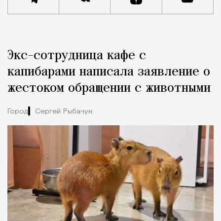
Реклама
Редакция Москвич Mag
Экс-сотрудница кафе с
Город
капибарами написала заявление о
жестоком обращении с животными
Город
Сергей Рыбачук