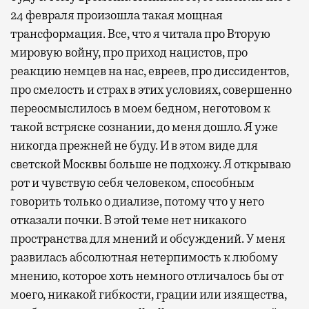
24 февраля произошла такая мощная
трансформация. Все, что я читала про Вторую
мировую войну, про приход нацистов, про
реакцию немцев на нас, евреев, про диссидентов,
про смелость и страх в этих условиях, совершенно
переосмыслилось в моем бедном, неготовом к
такой встряске сознании, до меня дошло. Я уже
никогда прежней не буду. И в этом виде для
светской Москвы больше не подхожу. Я открываю
рот и чувствую себя человеком, способным
говорить только о диализе, потому что у него
отказали почки. В этой теме нет никакого
пространства для мнений и обсуждений. У меня
развилась абсолютная нетерпимость к любому
мнению, которое хоть немного отличалось бы от
моего, никакой гибкости, грации или изящества,