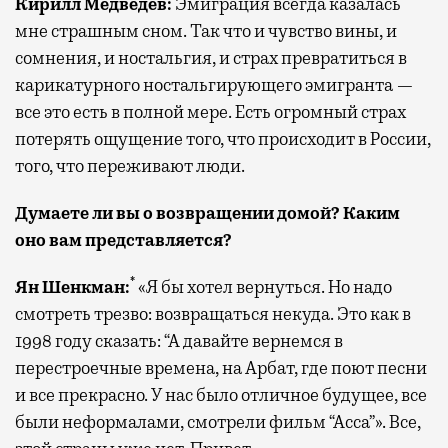
Кирилл Медведев:
Эмиграция всегда казалась
мне страшным сном. Так что и чувство вины, и
сомнения, и ностальгия, и страх превратиться в
карикатурного ностальгирующего эмигранта —
все это есть в полной мере. Есть огромный страх
потерять ощущение того, что происходит в России,
того, что переживают люди.
Думаете ли вы о возвращении домой? Каким
оно вам представляется?
*
Ян Шенкман:
«Я бы хотел вернуться. Но надо
смотреть трезво: возвращаться некуда. Это как в
1998 году сказать: “А давайте вернемся в
перестроечные времена, на Арбат, где поют песни
и все прекрасно. У нас было отличное будущее, все
были неформалами, смотрели фильм “Асса”». Все,