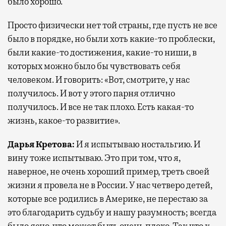
было хорошо.
Просто физически нет той страны, где пусть не все
было в порядке, но были хоть какие-то проблески,
были какие-то достижения, какие-то ниши, в
которых можно было бы чувствовать себя
человеком. И говорить: «Вот, смотрите, у нас
получилось. И вот у этого парня отлично
получилось. И все не так плохо. Есть какая-то
жизнь, какое-то развитие».
Дарья Кретова:
И я испытываю ностальгию. И
вину тоже испытываю. Это при том, что я,
наверное, не очень хороший пример, треть своей
жизни я провела не в России. У нас четверо детей,
которые все родились в Америке, не перестаю за
это благодарить судьбу и нашу разумность; всегда
было ясно, что может быть очень плохо. Так что к