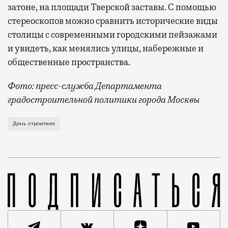
затоне, на площади Тверской заставы. С помощью
стереоскопов можно сравнить исторические виды
столицы с современными городскими пейзажами
и увидеть, как менялись улицы, набережные и
общественные пространства.
Фото: пресс-служба Департамента
градостроительной политики города Москвы
В этом году профессиональный праздник День строи
День строителя