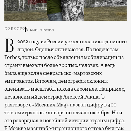
02.11.2022
9 мин. чтения
В 2022 году из России уехало как никогда много
людей. Оценки отличаются. По подсчетам
Forbes, только после объявления мобилизации из
страны выехали более 700 тыс. человек. А ведь
была еще волна февральско-мартовских
эмигрантов. Впрочем, демографы склонны
оценивать масштабы исхода скромнее. Например,
*
независимый демограф Алексей Ракша
в
разговоре с «Москвич Mag»
назвал
цифру в 400
тыс. эмигрантов с января по начало октября. Но и
это рекордная в новейшей истории страны цифра.
В Москве масштаб миграционного оттока был так