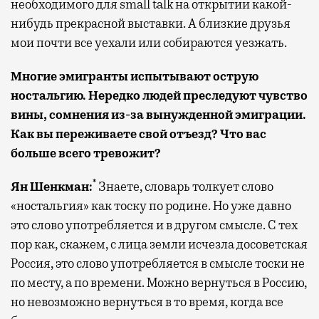
необходимого для small talk на открытии какой-
нибудь прекрасной выставки. А близкие друзья
мои почти все уехали или собираются уезжать.
Многие эмигранты испытывают острую
ностальгию. Нередко людей преследуют чувство
вины, сомнения из-за вынужденной эмиграции.
Как вы переживаете свой отъезд? Что вас
больше всего тревожит?
*
Ян Шенкман:
Знаете, словарь толкует слово
«ностальгия» как тоску по родине. Но уже давно
это слово употребляется и в другом смысле. С тех
пор как, скажем, с лица земли исчезла досоветская
Россия, это слово употребляется в смысле тоски не
по месту, а по времени. Можно вернуться в Россию,
но невозможно вернуться в то время, когда все