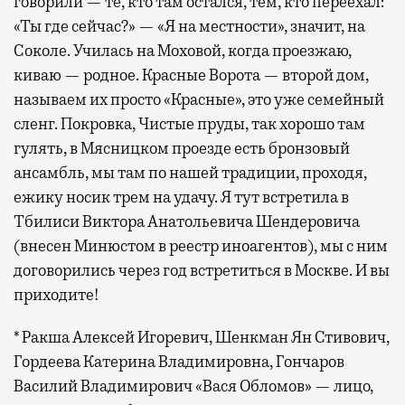
говорили — те, кто там остался, тем, кто переехал:
«Ты где сейчас?» — «Я на местности», значит, на
Соколе. Училась на Моховой, когда проезжаю,
киваю — родное. Красные Ворота — второй дом,
называем их просто «Красные», это уже семейный
сленг. Покровка, Чистые пруды, так хорошо там
гулять, в Mясницком проезде есть бронзовый
ансамбль, мы там по нашей традиции, проходя,
ежику носик трем на удачу. Я тут встретила в
Тбилиси Виктора Анатольевича Шендеровича
(внесен Минюстом в реестр иноагентов), мы с ним
договорились через год встретиться в Москве. И вы
приходите!
* Ракша Алексей Игоревич, Шенкман Ян Стивович,
Гордеева Катерина Владимировна, Гончаров
Василий Владимирович «Вася Обломов» — лицо,