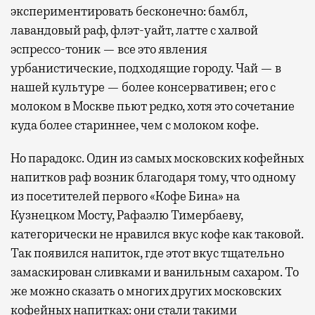
экспериментировать бесконечно: бамбл,
лавандовый раф, флэт-уайт, латте с халвой
эспрессо-тоник — все это явления
урбанистические, подходящие городу. Чай — в
нашей культуре — более консервативен; его с
молоком в Москве пьют редко, хотя это сочетание
куда более стариннее, чем с молоком кофе.
Но парадокс. Один из самых московских кофейных
напитков раф возник благодаря тому, что одному
из посетителей первого «Кофе Бина» на
Кузнецком Мосту, Рафаэлю Тимербаеву,
категорически не нравился вкус кофе как таковой.
Так появился напиток, где этот вкус тщательно
замаскирован сливками и ванильным сахаром. То
же можно сказать о многих других московских
кофейных напитках: они стали такими