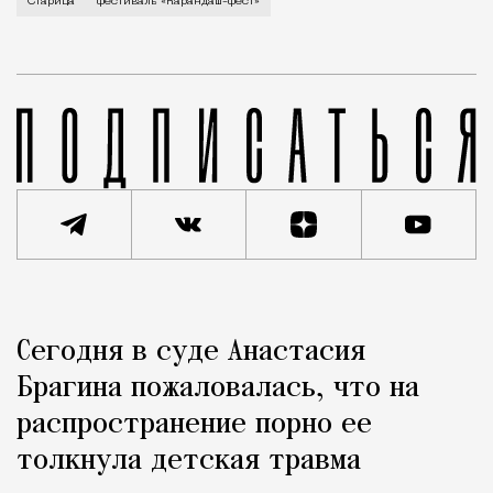
В минувший уикенд маленькая Старица в Тверской об
Старица
фестиваль «Карандаш-фест»
Реклама
Редакция Москвич Mag
Сегодня в суде Анастасия
Город
Брагина пожаловалась, что на
распространение порно ее
толкнула детская травма