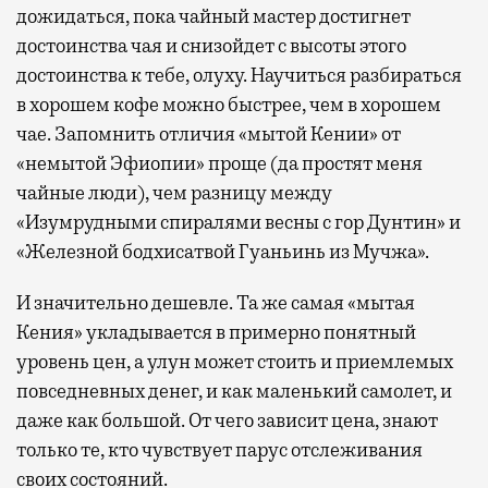
дожидаться, пока чайный мастер достигнет
достоинства чая и снизойдет с высоты этого
достоинства к тебе, олуху. Научиться разбираться
в хорошем кофе можно быстрее, чем в хорошем
чае. Запомнить отличия «мытой Кении» от
«немытой Эфиопии» проще (да простят меня
чайные люди), чем разницу между
«Изумрудными спиралями весны с гор Дунтин» и
«Железной бодхисатвой Гуаньинь из Мучжа».
И значительно дешевле. Та же самая «мытая
Кения» укладывается в примерно понятный
уровень цен, а улун может стоить и приемлемых
повседневных денег, и как маленький самолет, и
даже как большой. От чего зависит цена, знают
только те, кто чувствует парус отслеживания
своих состояний.