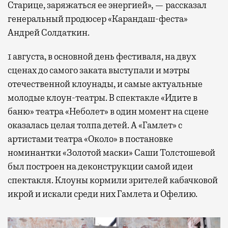
Старице, заряжаться ее энергией», — рассказал
генеральный продюсер «Карандаш-феста»
Андрей Солдаткин.
1 августа, в основной день фестиваля, на двух
сценах до самого заката выступали и мэтры
отечественной клоунады, и самые актуальные
молодые клоун-театры. В спектакле «Идите в
баню» театра «Неболет» в один момент на сцене
оказалась целая толпа детей. А «Гамлет» с
артистами театра «Около» в постановке
номинантки «Золотой маски» Саши Толстошевой
был построен на деконструкции самой идеи
спектакля. Клоуны кормили зрителей кабачковой
икрой и искали среди них Гамлета и Офелию.