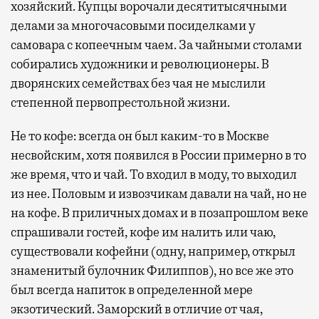
хозяйский. Купцы ворочали десятитысячными
делами за многочасовыми посиделками у
самовара с копеечным чаем. За чайными столами
собирались художники и революционеры. В
дворянских семействах без чая не мыслили
степенной первопрестольной жизни.
Не то кофе: всегда он был каким-то в Москве
несвойским, хотя появился в России примерно в то
же время, что и чай. То входил в моду, то выходил
из нее. Половым и извозчикам давали на чай, но не
на кофе. В приличных домах и в позапрошлом веке
спрашивали гостей, кофе им налить или чаю,
существовали кофейни (одну, например, открыл
знаменитый булочник Филиппов), но все же это
был всегда напиток в определенной мере
экзотический. Заморский в отличие от чая,