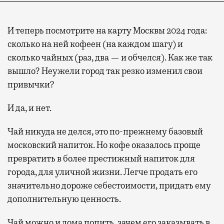
И теперь посмотрите на карту Москвы 2024 года:
сколько на ней кофеен (на каждом шагу) и
сколько чайных (раз, два — и обчелся). Как же так
вышло? Неужели город так резко изменил свои
привычки?
И да, и нет.
Чай никуда не делся, это по-прежнему базовый
московский напиток. Но кофе оказалось проще
превратить в более престижный напиток для
города, для уличной жизни. Легче продать его
значительно дороже себестоимости, придать ему
дополнительную ценность.
Чай можно и дома попить, зачем его заказывать в