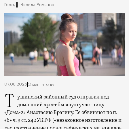
Город
Кирилл Романов
07.08.2026
2 мин. чтения
Тушинский районный суд отправил под
домашний арест бывшую участницу
«Дома-2» Анастасию Брагину. Ее обвиняют по п.
«б» ч. 3 ст. 242 УК РФ («незаконное изготовление и
распространение порнографических материалов