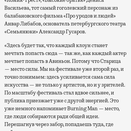
«Комик-Трест», «Высокие братья» Дениса
Васильева, тот самый гоголевский персонаж из
балабановского фильма «Про уродов и людей»
Анвар Либабов, основатель петербургского театра
«Семьянюки» Александр Гусаров.
«Здесь будет так, что каждый клоун станет
мечтать попасть сюда — так же, как каждый актер
мечтает попасть в Авиньон. Потому что Старица
— место силы. Мы на фестивале уже второй раз, и
точно понимаем: здесь усиливается сама сила
искусства — не только у артистов, но и у зрителей.
По масштабу фестиваль стал вдвое сильнее, и
публика приезжает уже с другой энергией. Это
уже немного напоминает Burning Man — место,
где люди собираются ради общей идеи.
Перешагнув через забор, попадаешь туда, где