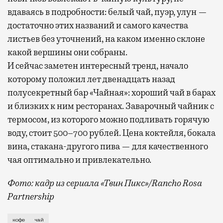
вдаваясь в подробности: белый чай, пуэр, улун —
достаточно этих названий и самого качества
листьев без уточнений, на каком именно склоне
какой вершины они собраны.
И сейчас заметен интересный тренд, начало
которому положил лет двенадцать назад
полусекретный бар «Чайная»: хороший чай в барах
и близких к ним ресторанах. Заварочный чайник с
термосом, из которого можно подливать горячую
воду, стоит 500–700 рублей. Цена коктейля, бокала
вина, стакана-другого пива — для качественного
чая оптимально и привлекательно.
Фото: кадр из сериала «Твин Пикс»/
Rancho Rosa
Partnership
С тех пор как в 1679 году был заключен договор с 
кофе
чай