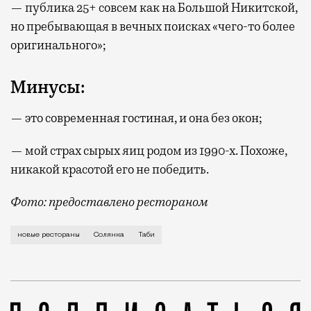
— публика 25+ совсем как на Большой Никитской,
но пребывающая в вечных поисках «чего-то более
оригинального»;
Минусы:
— это современная гостиная, и она без окон;
— мой страх сырых яиц родом из 1990-х. Похоже,
никакой красотой его не победить.
Фото: предоставлено рестораном
Изакая-бар Tabi (Солянка, 1/2, стр. 1) открыт Ден
новые рестораны
Солянка
Таби