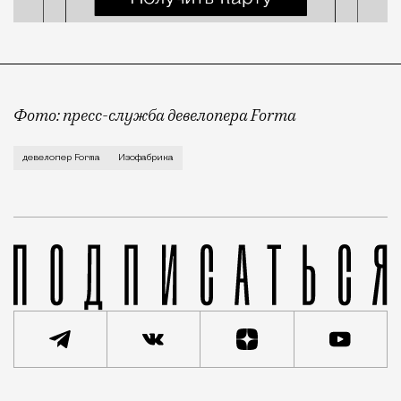
Фото: пресс-служба девелопера Forma
Корпус скульптуры и лепки Изофабрики на Часовой 
девелопер Forma
Изофабрика