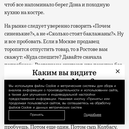
чтоб все напоминало берег Дона и походную
кухню на костре.
На рынке следует уверенно говорить «Почем
синенькие?», а не «Сколько стоят баклажаны?». Ну
и все пробовать. Если в Москве продавец
торопится отпустить товар, то в Ростове вам
скажут: «Куда спешите? Давайте сначала
попробуем». Ростовчане считают, что покупка без
×
дегустации — как свадьба без драки, вроде
состоялась, а что-то не то. Продавец не
Мы используем файлы Сookie и метрические системы для сбора и
Уведомление 
механически пробивает товар, он интересуется,
анализа информации о производительности и использовании сайта,
что собираетесь готовить, дает советы, убеждает,
а также для улучшения и индивидуальной настройки
предоставления информации. Нажимая кнопку «Принять» или
что именно эти помидоры самые сладкие, а эти
продолжая пользоваться сайтом, вы соглашаетесь на обработку
файлов Cookie и данных метрических систем.
«попробуйте, потом сами скажете. Если не
Принять
Подробнее
понравится — сделаем вид, что это не мои». И ты
пробуешь. Потом еще один. Потом сыр. Колбасу.