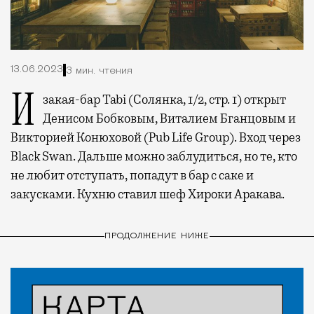
13.06.2023
3 мин. чтения
Изакая-бар Tabi (Солянка, 1/2, стр. 1) открыт
Денисом Бобковым, Виталием Бганцовым и
Викторией Конюховой (Pub Life Group). Вход через
Black Swan. Дальше можно заблудиться, но те, кто
не любит отступать, попадут в бар с саке и
закусками. Кухню ставил шеф Хироки Аракава.
ПРОДОЛЖЕНИЕ НИЖЕ