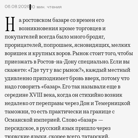
06.08.2026
10 мин. чтения
На ростовском базаре со времен его
возникновения кроме торговцев и
покупателей всегда было много бродяг,
прорицателей, попрошаек, ясновидящих, мелких
воришек и крупных воров. Рынок стоит того, чтобы
приезжать в Ростов-на-Дону специально. Если вы
скажете: «Где тут у вас рынок?», каждый местный
удивленно приподнимет бровь вверх, потому что
надо говорить «базар». Его так называли еще в
середине XVIII века, когда он стихийно возник
недалеко от переправы через Дон и Темерницкой
таможни, то есть практически на границе с
Османской империей. Слово «базар» —
персидское, в русский язык пришло через
тюркские языки, скорее всего, татарский.