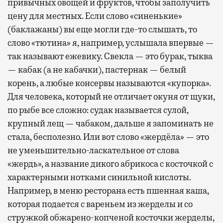
привычных овощей и фруктов, чтобы заполучить
цену для местных. Если слово «синенькие»
(баклажаны) вы еще могли где-то слышать, то
слово «тютина» я, например, услышала впервые —
так называют ежевику. Свекла — это бурак, тыква
— кабак (а не кабачки), пастернак — белый
корень, а любые консервы называются «купорка».
Для человека, который не отличает окуня от щуки,
по рыбе все сложно: судак называется сулой,
крупный лещ — чабаком, дальше я запоминать не
стала, бесполезно. Или вот слово «жердёла» — это
не уменьшительно-ласкательное от слова
«жердь», а название дикого абрикоса с косточкой с
характерными нотками синильной кислоты.
Например, в меню ресторана есть пшенная каша,
которая подается с вареньем из жерделы и со
стружкой обжарено-копченой косточки жерделы,