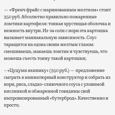
— «Френч фрайс с маринованным желтком» стоит
350 руб. Абсолютно правильно пожаренные
ломтики картофеля: тонкая хрустящая оболочка и
нежность внутри. Из-за соли с нори эта картошка
вызывает маниакальную зависимость. Соус
таращится на едока своим желтым глазом:
смешиваешь, макаешь ломтик и чувствуешь, что
можешь съесть тонну такой картошки;
– «Цуцуми якинику» (350 руб.) — предложение
сыграть в миниатюрный конструктор и собрать из
нори, риса, сладко-сливочного соуса с уловимой
кислинкой и обжаренной говядины свой
импровизированный «бутерброд». Качественно и
просто;