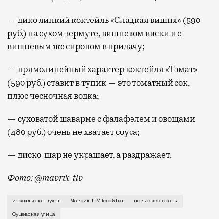
— дико липкий коктейль «Сладкая вишня» (590
руб.) на сухом вермуте, вишневом виски и с
вишневым же сиропом в придачу;
— прямолинейный характер коктейля «Томат»
(590 руб.) ставит в тупик — это томатный сок,
плюс чесночная водка;
— суховатой шаварме с фалафелем и овощами
(480 руб.) очень не хватает соуса;
— диско-шар не украшает, а раздражает.
Фото: @mavrik_tlv
В новом бистро «Маврик TLV food&bar» (Сущевская, 
израильская кухня
Маврик TLV food&bar
новые рестораны
Сущевская улица