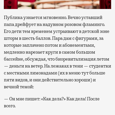
Публика узнается мгновенно. Вечно уставший
папа дрейфует на надувном розовом фламинго.
Его дети тем временем устраивают в детской зоне
шторм в шесть баллов. Пара дам с фигурами, за
которые заплачено потом и абонементами,
медленно нарезает круги в самом большом
бассейне, обсуждая, что биоревитализация летом
— деньги на ветер. На лежаках в тени — студентки
с местными лимонадами (их в меню тут больше
пяти видов, и они действительно хороши) и
вечной темой:
— Он мне пишет: «Как дела?» Как дела! После
всего.