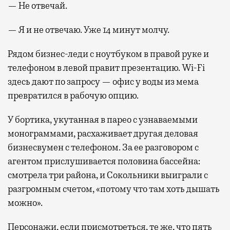
— Не отвечай.
— Я и не отвечаю. Уже 14 минут молчу.
Рядом бизнес-леди с ноутбуком в правой руке и
телефоном в левой правит презентацию. Wi-Fi
здесь дают по запросу — офис у воды из мема
превратился в рабочую опцию.
У бортика, укутанная в парео с узнаваемыми
монограммами, расхаживает другая деловая
бизнесвумен с телефоном. За ее разговором с
агентом прислушивается половина бассейна:
смотрела три района, и Сокольники выиграли с
разгромным счетом, «потому что там хоть дышать
можно».
Персонажи, если присмотреться, те же, что пять