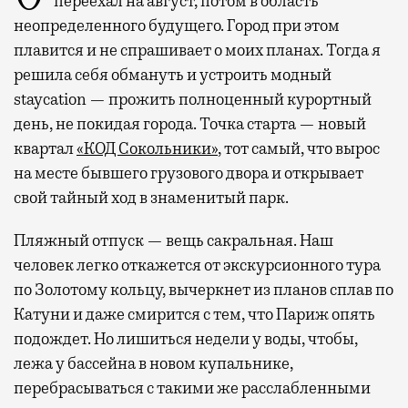
переехал на август, потом в область
неопределенного будущего. Город при этом
плавится и не спрашивает о моих планах. Тогда я
решила себя обмануть и устроить модный
staycation — прожить полноценный курортный
день, не покидая города. Точка старта — новый
квартал
«КОД Сокольники»
, тот самый, что вырос
на месте бывшего грузового двора и открывает
свой тайный ход в знаменитый парк.
Пляжный отпуск — вещь сакральная. Наш
человек легко откажется от экскурсионного тура
по Золотому кольцу, вычеркнет из планов сплав по
Катуни и даже смирится с тем, что Париж опять
подождет. Но лишиться недели у воды, чтобы,
лежа у бассейна в новом купальнике,
перебрасываться с такими же расслабленными