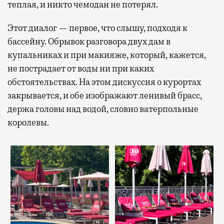
теплая, и никто чемодан не потерял.
Этот диалог — первое, что слышу, подходя к
бассейну. Обрывок разговора двух дам в
купальниках и при макияже, который, кажется,
не пострадает от воды ни при каких
обстоятельствах. На этом дискуссия о курортах
закрывается, и обе изображают ленивый брасс,
держа головы над водой, словно ватерпольные
королевы.