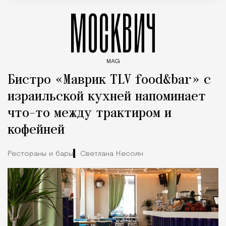
МОСКВИЧ
MAG
Введите ключевые слова для поиска статей
Бистро «Маврик TLV food&bar» с
израильской кухней напоминает
что-то между трактиром и
кофейней
Рестораны и бары
Светлана Кесоян