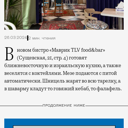
26.03.2024
2 мин. чтения
В новом бистро «Маврик TLV food&bar»
(Сущевская, 21, стр. 4) готовят
ближневосточную и израильскую кухню, а также
веселятся с коктейлями. Мезе подаются с питой
автоматически. Шницель жарят во всю тарелку, а
в шаварму кладут то говяжий кебаб, то фалафель.
ПРОДОЛЖЕНИЕ НИЖЕ