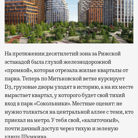
На протяжении десятилетий зона за Рижской
эстакадой была глухой железнодорожной
«промкой», которая отрезала жилые кварталы от
парка. Теперь по Митьковской ветке курсирует
D3, грузовые дворы уходят в историю, а на их месте
вырастает квартал, у которого будет свой тихий
вход в парк «Сокольники». Местные оценят: не
нужно толкаться на центральной аллее с теми, кто
приехал на метро. У тебя свой, «калиточный»,
почти дачный доступ через тихую и зеленую
улицу Шумкина.