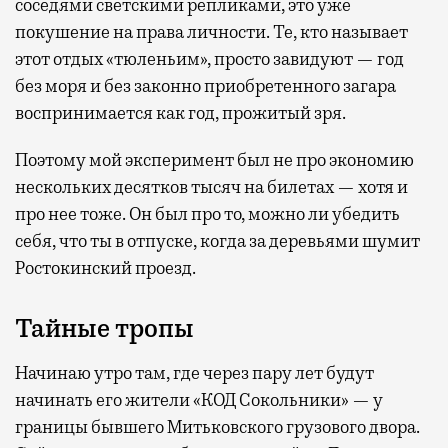
соседями светскими репликами, это уже
покушение на права личности. Те, кто называет
этот отдых «тюленьим», просто завидуют — год
без моря и без законно приобретенного загара
воспринимается как год, прожитый зря.
Поэтому мой эксперимент был не про экономию
нескольких десятков тысяч на билетах — хотя и
про нее тоже. Он был про то, можно ли убедить
себя, что ты в отпуске, когда за деревьями шумит
Ростокинский проезд.
Тайные тропы
Начинаю утро там, где через пару лет будут
начинать его жители «КОД Сокольники» — у
границы бывшего Митьковского грузового двора.