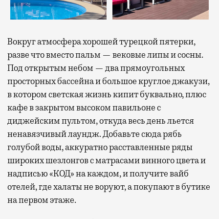
Вокруг атмосфера хорошей турецкой пятерки,
разве что вместо пальм — вековые липы и сосны.
Под открытым небом — два прямоугольных
просторных бассейна и большое круглое джакузи,
в котором светская жизнь кипит буквально, плюс
кафе в закрытом высоком павильоне с
диджейским пультом, откуда весь день льется
ненавязчивый лаундж. Добавьте сюда рябь
голубой воды, аккуратно расставленные ряды
широких шезлонгов с матрасами винного цвета и
надписью «КОД» на каждом, и получите вайб
отелей, где халаты не воруют, а покупают в бутике
на первом этаже.