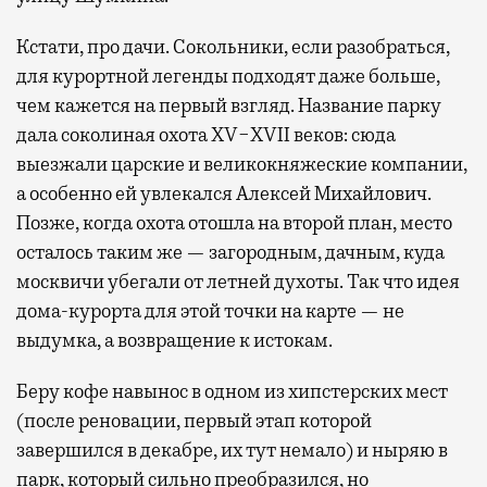
Кстати, про дачи. Сокольники, если разобраться,
для курортной легенды подходят даже больше,
чем кажется на первый взгляд. Название парку
дала соколиная охота XV−XVII веков: сюда
выезжали царские и великокняжеские компании,
а особенно ей увлекался Алексей Михайлович.
Позже, когда охота отошла на второй план, место
осталось таким же — загородным, дачным, куда
москвичи убегали от летней духоты. Так что идея
дома-курорта для этой точки на карте — не
выдумка, а возвращение к истокам.
Беру кофе навынос в одном из хипстерских мест
(после реновации, первый этап которой
завершился в декабре, их тут немало) и ныряю в
парк, который сильно преобразился, но