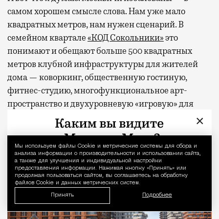
самом хорошем смысле слова. Нам уже мало
квадратных метров, нам нужен сценарий. В
семейном квартале
«КОД Сокольники»
это
понимают и обещают больше 500 квадратных
метров клубной инфраструктуры для жителей
дома — коворкинг, общественную гостиную,
фитнес-студию, многофункциональное арт-
пространство и двухуровневую «игровую» для
детей. А снаружи, через свой тихий вход, будет
×
легендарный парк со всем его курортным
хозяйством.
Мы используем файлы Сookie и метрические системы для сбора и
Уведомление 
анализа информации о производительности и использовании сайта,
а также для улучшения и индивидуальной настройки
предоставления информации. Нажимая кнопку «Принять» или
продолжая пользоваться сайтом, вы соглашаетесь на обработку
файлов Cookie и данных метрических систем.
Принять
Подробнее