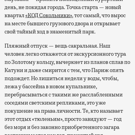
день, не покидая города. Точка старта — новый
квартал
«КОД Сокольники»
, тот самый, что вырос
на месте бывшего грузового двора и открывает
свой тайный ход в знаменитый парк.
Пляжный отпуск — вещь сакральная. Наш
человек легко откажется от экскурсионного тура
по Золотому кольцу, вычеркнет из планов сплав по
Катуни и даже смирится с тем, что Париж опять
подождет. Но лишиться недели у воды, чтобы,
лежа у бассейна в новом купальнике,
перебрасываться с такими же расслабленными
соседями светскими репликами, это уже
покушение на права личности. Те, кто называет
этот отдых «тюленьим», просто завидуют — год
без моря и без законно приобретенного загара