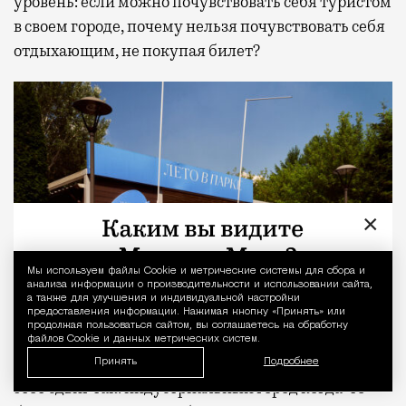
уровень: если можно почувствовать себя туристом
в своем городе, почему нельзя почувствовать себя
отдыхающим, не покупая билет?
×
Мы используем файлы Сookie и метрические системы для сбора и
Уведомление 
анализа информации о производительности и использовании сайта,
а также для улучшения и индивидуальной настройки
предоставления информации. Нажимая кнопку «Принять» или
продолжая пользоваться сайтом, вы соглашаетесь на обработку
файлов Cookie и данных метрических систем.
Знаменитый урбанист Григорий Ревзин
объяснял
Принять
Подробнее
этот сдвиг так: индустриальный город когда-то