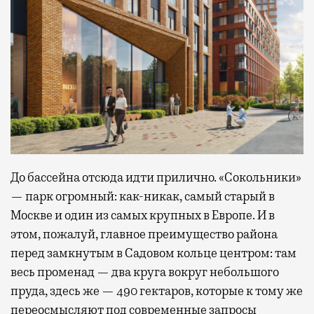
До бассейна отсюда идти прилично. «Сокольники»
— парк огромный: как-никак, самый старый в
Москве и один из самых крупных в Европе. И в
этом, пожалуй, главное преимущество района
перед замкнутым в Садовом кольце центром: там
весь променад — два круга вокруг небольшого
пруда, здесь же — 490 гектаров, которые к тому же
переосмысляют под современные запросы