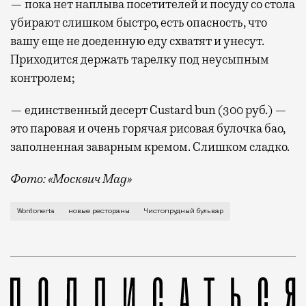
— пока нет наплыва посетителей и посуду со стола
убирают слишком быстро, есть опасность, что
вашу еще не доеденную еду схватят и унесут.
Приходится держать тарелку под неусыпным
контролем;
— единственный десерт Custard bun (300 руб.) —
это паровая и очень горячая рисовая булочка бао,
заполненная заварным кремом. Слишком сладко.
Фото: «Москвич Mag»
В новую забегаловку с китайской едой Wontoneria (
Wontoneria
новые рестораны
Чистопрудный бульвар