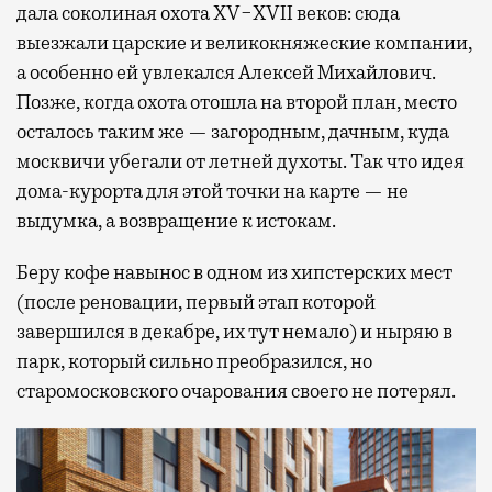
дала соколиная охота XV−XVII веков: сюда
выезжали царские и великокняжеские компании,
а особенно ей увлекался Алексей Михайлович.
Позже, когда охота отошла на второй план, место
осталось таким же — загородным, дачным, куда
москвичи убегали от летней духоты. Так что идея
дома-курорта для этой точки на карте — не
выдумка, а возвращение к истокам.
Беру кофе навынос в одном из хипстерских мест
(после реновации, первый этап которой
завершился в декабре, их тут немало) и ныряю в
парк, который сильно преобразился, но
старомосковского очарования своего не потерял.