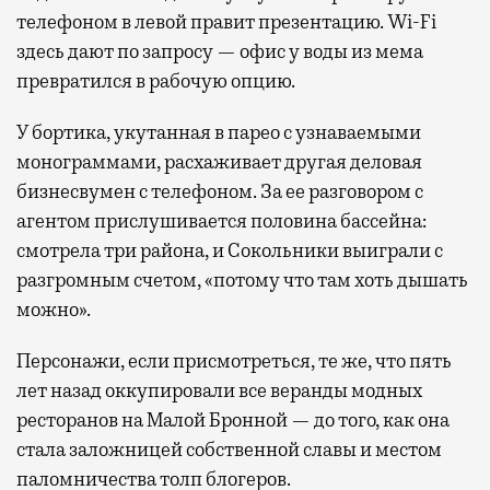
телефоном в левой правит презентацию. Wi-Fi
здесь дают по запросу — офис у воды из мема
превратился в рабочую опцию.
У бортика, укутанная в парео с узнаваемыми
монограммами, расхаживает другая деловая
бизнесвумен с телефоном. За ее разговором с
агентом прислушивается половина бассейна:
смотрела три района, и Сокольники выиграли с
разгромным счетом, «потому что там хоть дышать
можно».
Персонажи, если присмотреться, те же, что пять
лет назад оккупировали все веранды модных
ресторанов на Малой Бронной — до того, как она
стала заложницей собственной славы и местом
паломничества толп блогеров.