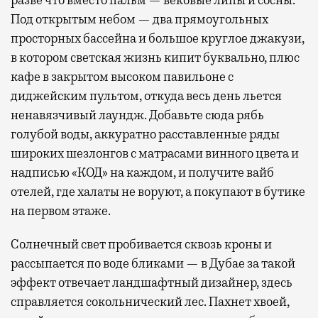
разве что вместо пальм — вековые липы и сосны.
Под открытым небом — два прямоугольных
просторных бассейна и большое круглое джакузи,
в котором светская жизнь кипит буквально, плюс
кафе в закрытом высоком павильоне с
диджейским пультом, откуда весь день льется
ненавязчивый лаундж. Добавьте сюда рябь
голубой воды, аккуратно расставленные ряды
широких шезлонгов с матрасами винного цвета и
надписью «КОД» на каждом, и получите вайб
отелей, где халаты не воруют, а покупают в бутике
на первом этаже.
Солнечный свет пробивается сквозь кроны и
рассыпается по воде бликами — в Дубае за такой
эффект отвечает ландшафтный дизайнер, здесь
справляется сокольнический лес. Пахнет хвоей,