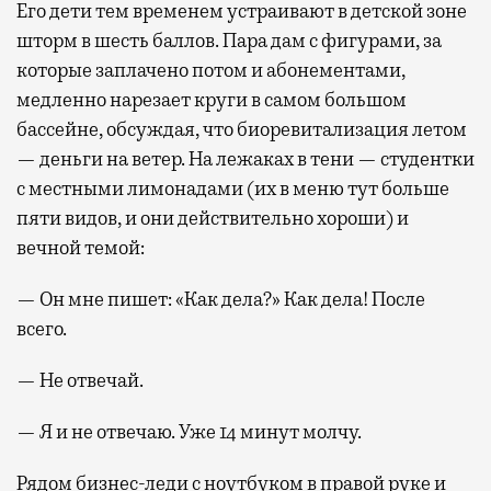
Его дети тем временем устраивают в детской зоне
шторм в шесть баллов. Пара дам с фигурами, за
которые заплачено потом и абонементами,
медленно нарезает круги в самом большом
бассейне, обсуждая, что биоревитализация летом
— деньги на ветер. На лежаках в тени — студентки
с местными лимонадами (их в меню тут больше
пяти видов, и они действительно хороши) и
вечной темой:
— Он мне пишет: «Как дела?» Как дела! После
всего.
— Не отвечай.
— Я и не отвечаю. Уже 14 минут молчу.
Рядом бизнес-леди с ноутбуком в правой руке и