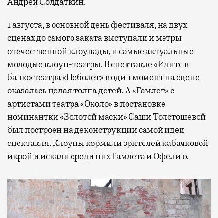
Андрей Солдаткин.
1 августа, в основной день фестиваля, на двух
сценах до самого заката выступали и мэтры
отечественной клоунады, и самые актуальные
молодые клоун-театры. В спектакле «Идите в
баню» театра «Неболет» в один момент на сцене
оказалась целая толпа детей. А «Гамлет» с
артистами театра «Около» в постановке
номинантки «Золотой маски» Саши Толстошевой
был построен на деконструкции самой идеи
спектакля. Клоуны кормили зрителей кабачковой
икрой и искали среди них Гамлета и Офелию.