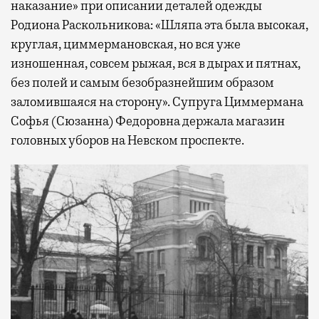
наказание» при описании деталей одежды
Родиона Раскольникова: «Шляпа эта была высокая,
круглая, циммермановская, но вся уже
изношенная, совсем рыжая, вся в дырах и пятнах,
без полей и самым безобразнейшим образом
заломившаяся на сторону». Супруга Циммермана
Софья (Сюзанна) Федоровна держала магазин
головных уборов на Невском проспекте.