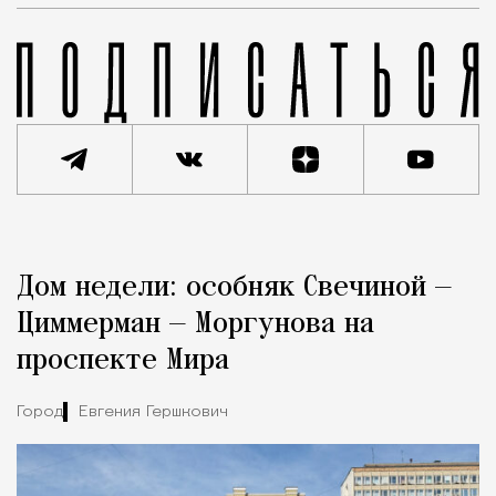
Реклама
Редакция Москвич Mag
Дом недели: особняк Свечиной —
Город
Циммерман — Моргунова на
проспекте Мира
Город
Евгения Гершкович