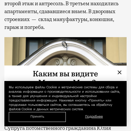
второй этаж и антресоль. В третьем находились
апартаменты, сдававшиеся внаем. В дворовых
строениях — склад мануфактуры, конюшня,
гараж и погреба.
×
Мы используем файлы Сookie и метрические системы для сбора и
Уведомление 
анализа информации о производительности и использовании сайта,
а также для улучшения и индивидуальной настройки
предоставления информации. Нажимая кнопку «Принять» или
продолжая пользоваться сайтом, вы соглашаетесь на обработку
файлов Cookie и данных метрических систем.
Принять
Подробнее
Супруга потомственного гражданина Юлия