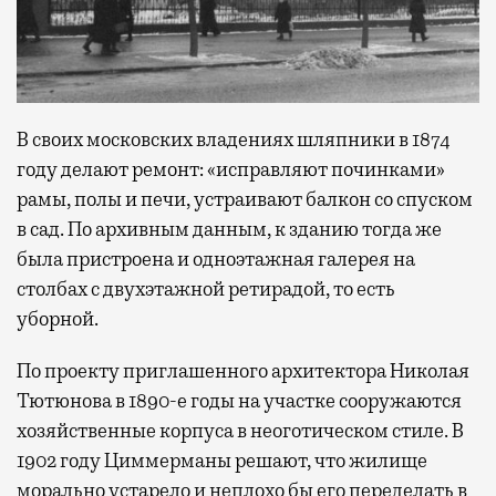
В своих московских владениях шляпники в 1874
году делают ремонт: «исправляют починками»
рамы, полы и печи, устраивают балкон со спуском
в сад. По архивным данным, к зданию тогда же
была пристроена и одноэтажная галерея на
столбах с двухэтажной ретирадой, то есть
уборной.
По проекту приглашенного архитектора Николая
Тютюнова в 1890-е годы на участке сооружаются
хозяйственные корпуса в неоготическом стиле. В
1902 году Циммерманы решают, что жилище
морально устарело и неплохо бы его переделать в