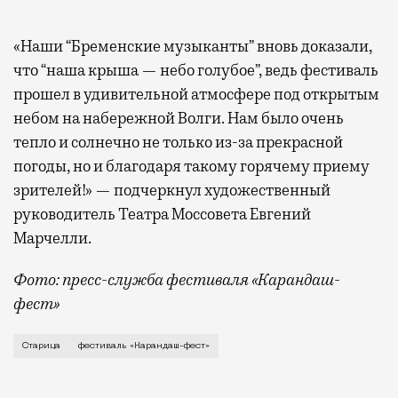
«Наши “Бременские музыканты” вновь доказали,
что “наша крыша — небо голубое”, ведь фестиваль
прошел в удивительной атмосфере под открытым
небом на набережной Волги. Нам было очень
тепло и солнечно не только из-за прекрасной
погоды, но и благодаря такому горячему приему
зрителей!» — подчеркнул художественный
руководитель Театра Моссовета Евгений
Марчелли.
Фото: пресс-служба фестиваля «Карандаш-
фест»
В минувший уикенд маленькая Старица в Тверской об
Старица
фестиваль «Карандаш-фест»