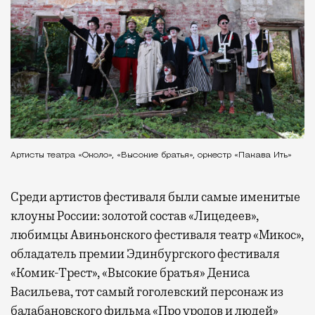
Артисты театра «Около», «Высокие братья», оркестр «Пакава Ить»
Среди артистов фестиваля были самые именитые
клоуны России: золотой состав «Лицедеев»,
любимцы Авиньонского фестиваля театр «Микос»,
обладатель премии Эдинбургского фестиваля
«Комик-Трест», «Высокие братья» Дениса
Васильева, тот самый гоголевский персонаж из
балабановского фильма «Про уродов и людей»