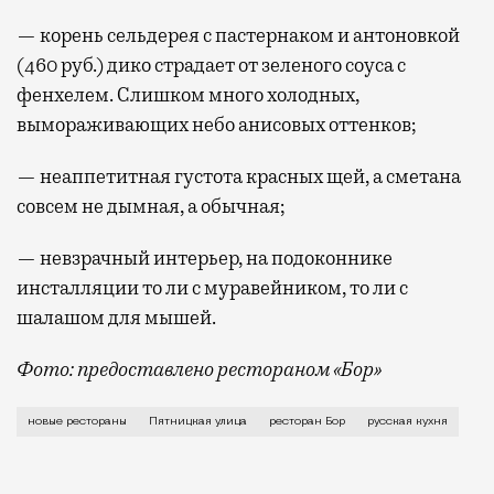
— корень сельдерея с пастернаком и антоновкой
(460 руб.) дико страдает от зеленого соуса с
фенхелем. Слишком много холодных,
вымораживающих небо анисовых оттенков;
— неаппетитная густота красных щей, а сметана
совсем не дымная, а обычная;
— невзрачный интерьер, на подоконнике
инсталляции то ли с муравейником, то ли с
шалашом для мышей.
Фото: предоставлено рестораном «Бор»
В ресторане «Бор» (Пятницкая, 9/28, стр. 1) имеют
новые рестораны
Пятницкая улица
ресторан Бор
русская кухня