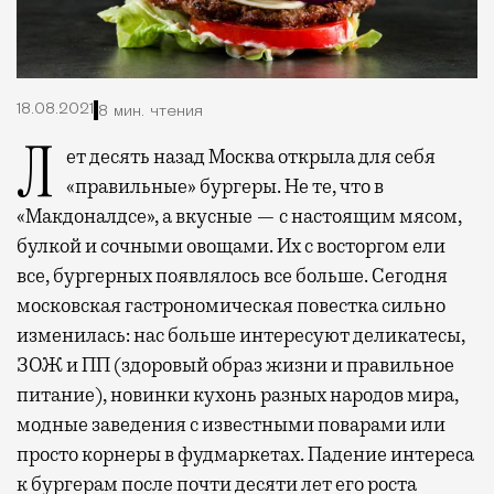
18.08.2021
8 мин. чтения
Лет десять назад Москва открыла для себя
«правильные» бургеры. Не те, что в
«Макдоналдсе», а вкусные — с настоящим мясом,
булкой и сочными овощами. Их с восторгом ели
все, бургерных появлялось все больше. Сегодня
московская гастрономическая повестка сильно
изменилась: нас больше интересуют деликатесы,
ЗОЖ и ПП (здоровый образ жизни и правильное
питание), новинки кухонь разных народов мира,
модные заведения с известными поварами или
просто корнеры в фудмаркетах. Падение интереса
к бургерам после почти десяти лет его роста