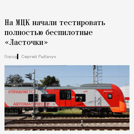
Реклама
Редакция Москвич Mag
На МЦК начали тестировать
Город
полностью беспилотные
«Ласточки»
Город
Сергей Рыбачук