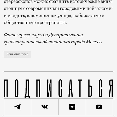
стереоскопов можно сравнить исторические виды
столицы с современными городскими пейзажами
и увидеть, как менялись улицы, набережные и
общественные пространства.
Фото: пресс-служба Департамента
градостроительной политики города Москвы
В этом году профессиональный праздник День строи
День строителя