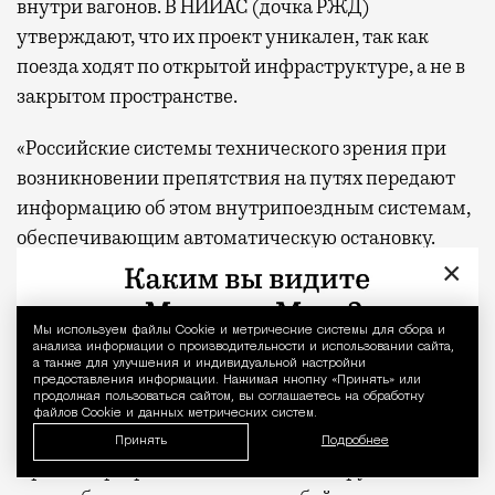
внутри вагонов. В НИИАС (дочка РЖД)
утверждают, что их проект уникален, так как
поезда ходят по открытой инфраструктуре, а не в
закрытом пространстве.
«Российские системы технического зрения при
возникновении препятствия на путях передают
информацию об этом внутрипоездным системам,
обеспечивающим автоматическую остановку.
Зарубежные беспилотные системы этим навыком
×
не обладают», — цитирует «
РИА Новости
»
замгендиректора Петербургского филиала
Мы используем файлы Сookie и метрические системы для сбора и
Уведомление 
анализа информации о производительности и использовании сайта,
НИИАС Сергея Кудряшова.
а также для улучшения и индивидуальной настройки
предоставления информации. Нажимая кнопку «Принять» или
продолжая пользоваться сайтом, вы соглашаетесь на обработку
Полностью беспилотные «Ласточки» сейчас
файлов Cookie и данных метрических систем.
обкатывают на Московском центральном кольце.
Принять
Подробнее
При этом разработанное НИИАС оборудование