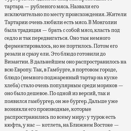
тартара — рубленого мяса. Назвали его
исключительно по месту происхождения. Жители
Тартарии очень любили есть мясо. В Монголии
была традиция — брать с собой мясо, класть под
седло и так передвигаться. Оно там немного
ферментировалось, но не портилось. Потом его
резали и сразу ели. Это блюдо готовили до
Византии. В дальнейшем оно распространилось на
всю Европу. Так, в Гамбурге, в портовом городе,
блюдо (немного поджаренный тартар на куске
хлеба) стало очень популярным среди моряков —
оно было дешевое. По одной из версий, так и
появился гамбургер, он же бургер. Дальше уже
возникли его производные, которые
распространились по всему миру: у турок есть
кюфта, у нас — котлета, на Ближнем Востоке —