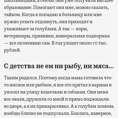
школьницами, а сейчас они уже получили высшее
образование. Помогают они мне, можно сказать,
тайком. Когда я попадаю в больницу или мне
нужно уехать отдохнуть, они приходят и
ухаживают за голубями. А так — корм,
ветеринары, прививки, минеральная подкормка
— все оплачиваю сам. В год уходит около 70 тыс.
рублей.
С детства не ем ни рыбу, ни мяса…
Таким родился. Поэтому когда мама готовила что-
то мясное или рыбное, я все это прятал в карман и
уносил на улицу кошечкам и собакам. Они меня
все знали, дружили со мной и прямо поджидали
во дворе, а я их прикармливал. А к голубям хозяева
вообще близко не подпускали. Боялись, наверное,