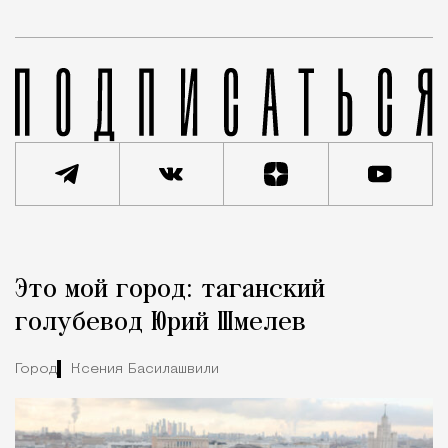
Реклама
Редакция Москвич Mag
Это мой город: таганский
Город
голубевод Юрий Шмелев
Город
Ксения Басилашвили