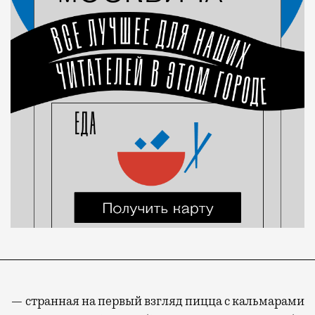
— странная на первый взгляд пицца с кальмарами