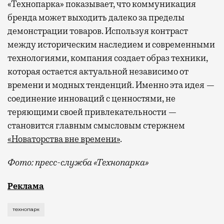
«Технопарка» показывает, что коммуникация
бренда может выходить далеко за пределы
демонстрации товаров. Используя контраст
между историческим наследием и современными
технологиями, компания создает образ техники,
которая остается актуальной независимо от
времени и модных тенденций. Именно эта идея —
соединение инноваций с ценностями, не
теряющими своей привлекательности —
становится главным смысловым стержнем
«Новаторства вне времени»
.
Фото: пресс-служба «Технопарка»
Рекламные кампании техники редко выходят за рамк
Реклама
технопарк