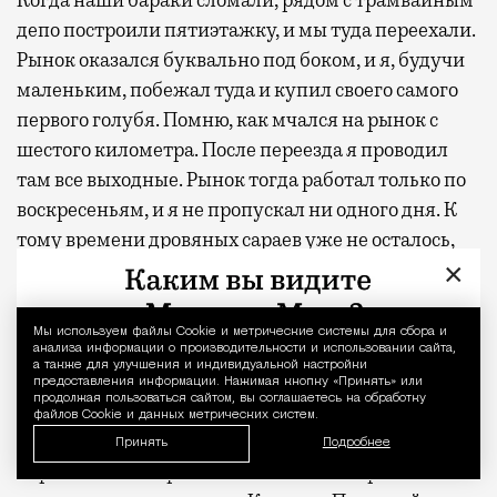
Когда наши бараки сломали, рядом с трамвайным
депо построили пятиэтажку, и мы туда переехали.
Рынок оказался буквально под боком, и я, будучи
маленьким, побежал туда и купил своего самого
первого голубя. Помню, как мчался на рынок с
шестого километра. После переезда я проводил
там все выходные. Рынок тогда работал только по
воскресеньям, и я не пропускал ни одного дня. К
тому времени дровяных сараев уже не осталось,
×
разводить птиц стало негде, но нам с
мальчишками все равно очень хотелось этим
заниматься. Где мы только голубятни не
Мы используем файлы Сookie и метрические системы для сбора и
Уведомление 
анализа информации о производительности и использовании сайта,
устраивали!
а также для улучшения и индивидуальной настройки
предоставления информации. Нажимая кнопку «Принять» или
продолжая пользоваться сайтом, вы соглашаетесь на обработку
У голубятников была традиция собираться в
файлов Cookie и данных метрических систем.
первую субботу Великого поста. Все съезжались
Принять
Подробнее
пораньше на старый Калитниковский рынок —