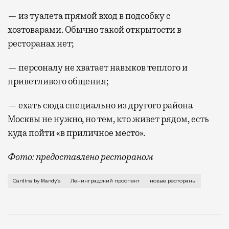
— из туалета прямой вход в подсобку с
хозтоварами. Обычно такой открытости в
ресторанах нет;
— персоналу не хватает навыков теплого и
приветливого общения;
— ехать сюда специально из другого района
Москвы не нужно, но тем, кто живет рядом, есть
куда пойти «в приличное место».
Фото: предоставлено рестораном
Cantina by Mandy’s (Ленинградский пр-т, 29, корп. 
Cantina by Mandy's
Ленинградский проспект
новые рестораны