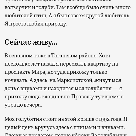
вольерчик и голуби. Там вообще было очень много
любителей птиц. А я был совсем другой любитель.
Я просто любил природу.
Сейчас живу…
В основном тоже в Таганском районе. Хотя
несколько лет назад я переехал в квартиру на
проспекте Мира, но туда прихожу только
ночевать. А здесь, на Марксистской, живут моя
дочь с внуками и находится моя голубятня — я
прихожу сюда ежедневно. Провожу тут время с
утра до вечера.
Моя голубятня стоит на этой крыше с 1992 года. Я
целый день кручусь здесь с птицами и внуками.
Слежу за чердаком, делаю уборку. За голубями у