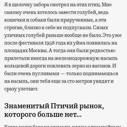
Я в щелочку забора смотрел на этих птиц. Мне
самому очень хотелось завести голубей, ведь
кошечки и собаки были прирученные, а эти
строгие, близко к себе не подпускали. Сизых
уличных голубей раньше вообще не было. Это уже
после фестиваля 1958 года их уйма появилась на
площадях Москвы. А тогда они были редкостью:
прилетали иногда на железнодорожную насыпь
кольцевой дороги поклевать зерно из вагонов. И
были очень пугливыми — только поднимаешься
на насыпь, они тебя еще за сто метров увидят и
сразу улетают.
Знаменитый Птичий рынок,
которого больше нет…