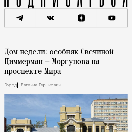
Реклама
Редакция Москвич Mag
Дом недели: особняк Свечиной —
Город
Циммерман — Моргунова на
проспекте Мира
Город
Евгения Гершкович