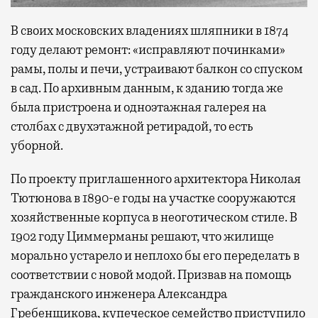
В своих московских владениях шляпники в 1874
году делают ремонт: «исправляют починками»
рамы, полы и печи, устраивают балкон со спуском
в сад. По архивным данным, к зданию тогда же
была пристроена и одноэтажная галерея на
столбах с двухэтажной ретирадой, то есть
уборной.
По проекту приглашенного архитектора Николая
Тютюнова в 1890-е годы на участке сооружаются
хозяйственные корпуса в неоготическом стиле. В
1902 году Циммерманы решают, что жилище
морально устарело и неплохо бы его переделать в
соответствии с новой модой. Призвав на помощь
гражданского инженера Александра
Гребенщикова, купеческое семейство приступило