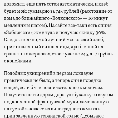
доложить еще пять сотен автоматически, и хлеб
будет мой: суммарно за 745 рублей (расстояние от
дома до ближайшего «Волконского» — 10 минут
медленным шагом). На сайте все-таки есть опция
«Забери сам», жму туда и получаю скидку 30%.
Следовательно, мой лучший московский хлеб,
приготовленный из пшеницы, дробленной на
гранитных жерновах, стоит уже не 245, а 171 рубль
с копейками.
Подобных ухищрений в первом локдауне
практически не было, а теперь они в порядке
вещей, если быть повнимательнее к мелочам.
Получить почти даром дорогую буханку со вкусом
подкопченной французской муки, замешанную
на густой закваске из виноградного жмыха и
приправленную герандской солью (добывают