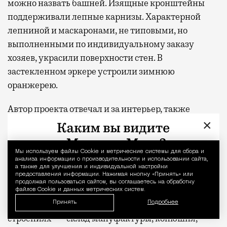
можно назвать башней. Изящные кронштейны
поддерживали лепные карнизы. Характерной
лепниной и маскаронами, не типовыми, но
выполненными по индивидуальному заказу
хозяев, украсили поверхности стен. В
застекленном эркере устроили зимнюю
оранжерею.
Автор проекта отвечал и за интерьер, также
×
обильно декорированный лепниной, мозаикой и
витражами. Дом Циммерманов был оснащен
водяным отоплением. На первом этаже
Мы используем файлы Сookie и метрические системы для сбора и
Уведомление 
анализа информации о производительности и использовании сайта,
предусмотрели прачечную, кухню и даже
а также для улучшения и индивидуальной настройки
предоставления информации. Нажимая кнопку «Принять» или
фотографическую комнату. Хозяева занимали
продолжая пользоваться сайтом, вы соглашаетесь на обработку
второй этаж и антресоль. В третьем находились
файлов Cookie и данных метрических систем.
апартаменты, сдававшиеся внаем. В дворовых
Принять
Подробнее
строениях — склад мануфактуры, конюшня,