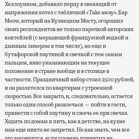
Хеллоуином, добавило перцу в звенящий от
напряжения котел с табличкой «Take away». Бар
Meow, который на Кузнецком Мосту, огорошил
своих респондентов не только парочкой авторских
коктейлей (с мерцающей французской водкой и
дынным ликером в том числе), но еще и
бутафорской паутиной и свечкой с тем самым
пальцем, явно указывающим на текущее
положение в стране вообще и в столице в
частности. Праздничный набор стоил 2500 рублей,
и он разлетелся по квартирам с утроенной
скоростью. Все закрыто, и, следовательно, остается
только один способ развлечься — пойти в гости,
принести с собой паутину и сжечь ее при свечах.
Ходить по домам и пить, как в детстве, на кухне
нам еще никто не запретил. Но как знать, чем все
это закончится, если уровень привитых не