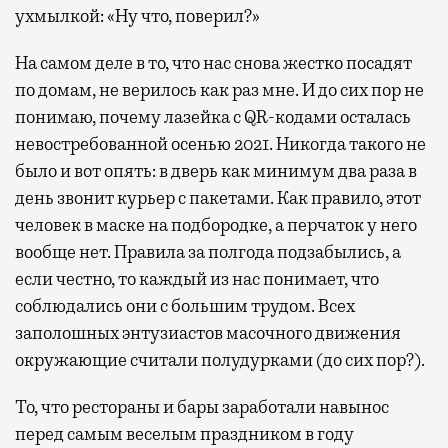
ухмылкой: «Ну что, поверил?»
На самом деле в то, что нас снова жестко посадят
по домам, не верилось как раз мне. И до сих пор не
понимаю, почему лазейка с QR-кодами осталась
невостребованной осенью 2021. Никогда такого не
было и вот опять: в дверь как минимум два раза в
день звонит курьер с пакетами. Как правило, этот
человек в маске на подбородке, а перчаток у него
вообще нет. Правила за полгода подзабылись, а
если честно, то каждый из нас понимает, что
соблюдались они с большим трудом. Всех
заполошных энтузиастов масочного движения
окружающие считали полудурками (до сих пор?).
То, что рестораны и бары заработали навынос
перед самым веселым праздником в году