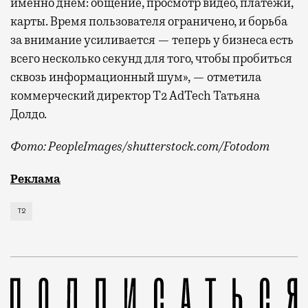
именно днем: общение, просмотр видео, платежи,
карты. Время пользователя ограничено, и борьба
за внимание усиливается — теперь у бизнеса есть
всего несколько секунд для того, чтобы пробиться
сквозь информационный шум», — отметила
коммерческий директор Т2 AdTech Татьяна
Долдо.
Фото: PeopleImages/shutterstock.com/Fotodom
Мобильный оператор Т2 изучил модели интернет-потр
Реклама
Т2