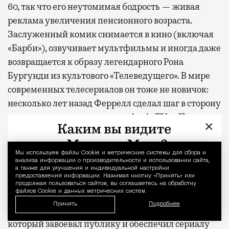
несколько — в разных зонах воздушных
60, так что его неутомимая бодрость — живая
гаваней. На некоторых вокзалах — тоже.
реклама увеличения пенсионного возраста.
Лаунжи доступны на Ленинградском,
Заслуженный комик снимается в кино (включая
Павелецком, Казанском, Ярославском
«Барби»), озвучивает мультфильмы и иногда даже
и Курском вокзалах.
Попасть в бизнес-залы
возвращается к образу легендарного Рона
могут держатели карт Mir Supreme. Причем
Бургунди из культового «Телеведущего». В мире
не только в столице. Всего доступно более
современных телесериалов он тоже не новичок:
1000 бизнес-залов по всему миру.
несколько лет назад Феррелл сделал шаг в сторону
от привычного амплуа в шоу Apple TV+ «Психиатр
×
по соседству», сыграв пронзительную жертву
жулика в исполнении Пола Радда. «Ястреб»,
Мы используем файлы Сookie и метрические системы для сбора и
Уведомление 
напротив, возвращение к базовым настройкам.
анализа информации о производительности и использовании сайта,
а также для улучшения и индивидуальной настройки
предоставления информации. Нажимая кнопку «Принять» или
На первый взгляд «Ястреб» выглядит несколько
продолжая пользоваться сайтом, вы соглашаетесь на обработку
файлов Cookie и данных метрических систем.
запоздавшим. В прошлом году на том же Apple
Принять
Подробнее
TV+ вышел «Король гольфа» с Оуэном Уилсоном,
который завоевал публику и обеспечил сериалу