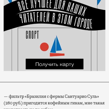
— фильтр «Бразилия с фермы Сантуарио Суль»
(280 руб.) пригодится кофейным гикам, мне такая