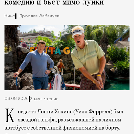
комедию и бьет мимо лунки
Кино
Ярослав Забалуев
09.08.2026
3 мин. чтения
Когда-то Лонни Хокинс (Уилл Феррелл) был
звездой гольфа, разъезжавшей на личном
автобусе с собственной физиономией на борту.