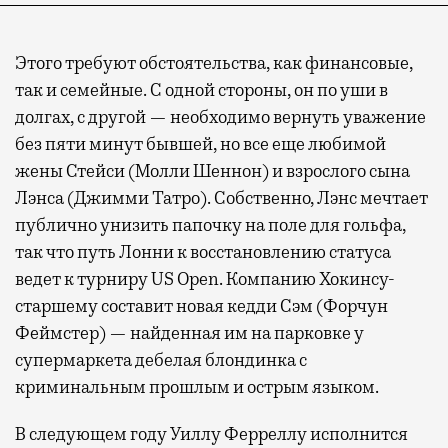
Современный путешественник часто берет
Этого требуют обстоятельства, как финансовые,
с собой не только чемодан, но и ноутбук.
так и семейные. С одной стороны, он по уши в
А ожидание рейса все чаще превращается
долгах, с другой — необходимо вернуть уважение
не в потерянное время, а в возможность
без пяти минут бывшей, но все еще любимой
спокойно закончить дела или спланировать
жены Стейси (Молли Шеннон) и взрослого сына
активности в путешествии, например
Лэнса (Джимми Татро). Собственно, Лэнс мечтает
забронировать нужные билеты и рестораны.
публично унизить папочку на поле для гольфа,
так что путь Лонни к восстановлению статуса
ведет к турниру US Open. Компанию Хокинсу-
Бизнес-зал становится местом, где можно
старшему составит новая кедди Сэм (Форчун
провести переговоры, поработать или просто
Феймстер) — найденная им на парковке у
выпить кофе, наблюдая сквозь панорамные
супермаркета дебелая блондинка с
окна за тем, как взлетают и садятся
криминальным прошлым и острым языком.
самолеты. В Москве нет недостатка
в лаунжах. В аэропортах их обычно
В следующем году Уиллу Ферреллу исполнится