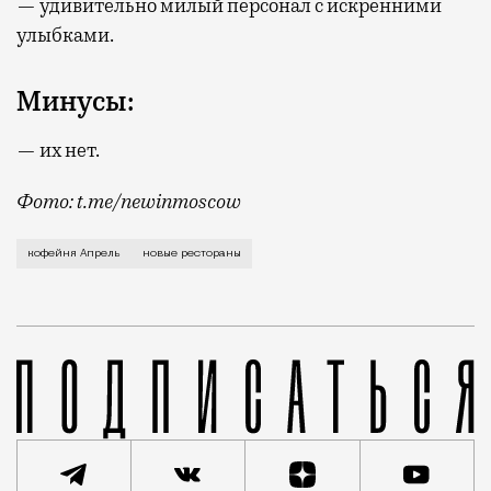
— удивительно милый персонал с искренними
улыбками.
Минусы:
— их нет.
Фото: t.me/newinmoscow
В кофейне «Апрель» (4-я Тверская-Ямская, 6/12) мн
кофейня Апрель
новые рестораны