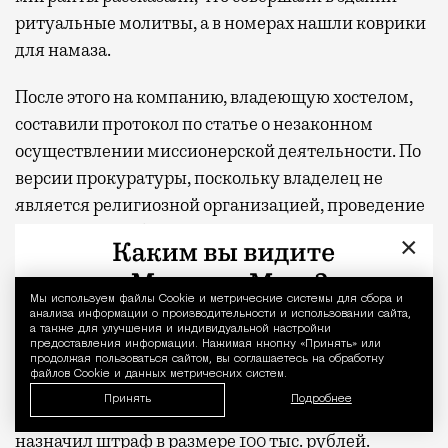
ритуальные молитвы, а в номерах нашли коврики
для намаза.
После этого на компанию, владеющую хостелом,
составили протокол по статье о незаконном
осуществлении миссионерской деятельности. По
версии прокуратуры, поскольку владелец не
является религиозной организацией, проведение
религиозных обрядов в помещении хостела
×
нарушает требования законодательства.
Мы используем файлы Сookie и метрические системы для сбора и
Уведомление 
Директор хостела Георгий рассказал изданию, что,
анализа информации о производительности и использовании сайта,
как ему объяснили, для организации места для
а также для улучшения и индивидуальной настройки
предоставления информации. Нажимая кнопку «Принять» или
молитвы необходимо оборудовать специальное
продолжая пользоваться сайтом, вы соглашаетесь на обработку
файлов Cookie и данных метрических систем.
помещение и оформить соответствующее
Принять
Подробнее
разрешение. Суд признал компанию виновной и
назначил штраф в размере 100 тыс. рублей.