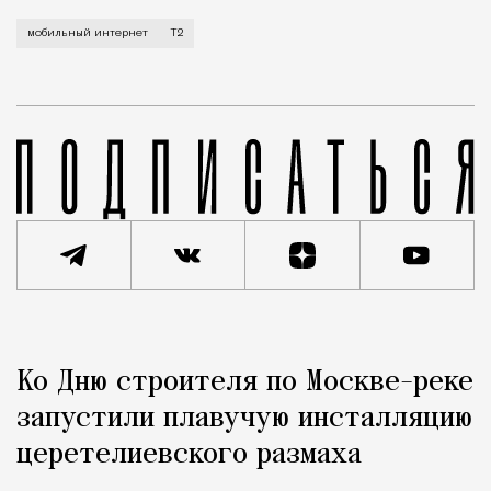
Мобильный оператор Т2 завершил работы по увеличе
мобильный интернет
Т2
Реклама
Редакция Москвич Mag
Ко Дню строителя по Москве-реке
Город
запустили плавучую инсталляцию
церетелиевского размаха