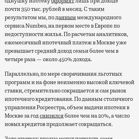
однушку ипотеку
оформят
лишь при доходе
почти 350 тыс. рублей в месяц. С таким
результатом мы, по
данным
международного
сервиса Numbeo, на первом месте в Европе по
недоступности жилья. По расчетам аналитиков,
ежемесячный ипотечный платеж в Москве уже
превышает средний доход семьи более чем в
четыре раза — около 450% дохода.
Параллельно, по мере сворачивания льготных
программ и на фоне неизменно высокой ключевой
ставки, стремительно сокращается и сам рынок
ипотечного кредитования. По данным столичного
управления Росреестра, объем выдачи ипотеки в
Москве за год
снизился
более чем на 20%, а число
новых кредитов продолжает сокращаться.
Зато ипотеку вполне могут потянуть сами