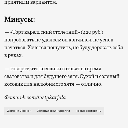
приятным вариантом.
Минусы:
— «Торт карельский столетний» (420 руб.)
попробовать не удалось: он кончился, не успев
начаться. Хочется пошутить, но буду держать себя
в руках;
— говорят, что косовики готовят во время
сватовства и для будущего зятя. Сухой и соленый
косовик для нелюбимого зятя — отлично.
Фото: vk.com/tastykarjala
Корнер «Легендарная Карелия» (Лесная, 20, стр. 3) 
Депо на Лесной
Легендарная Карелия
новые рестораны