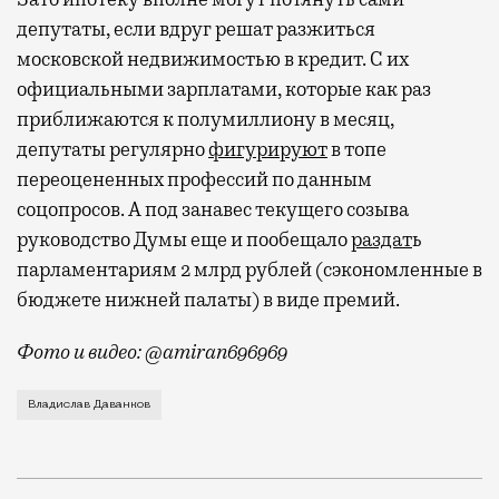
депутаты, если вдруг решат разжиться
московской недвижимостью в кредит. С их
официальными зарплатами, которые как раз
приближаются к полумиллиону в месяц,
депутаты регулярно
фигурируют
в топе
переоцененных профессий по данным
соцопросов. А под занавес текущего созыва
руководство Думы еще и пообещало
раздат
ь
парламентариям 2 млрд рублей (сэкономленные в
бюджете нижней палаты) в виде премий.
Фото и видео: @amiran696969
Видео с репликой из интервью народного избранника
Владислав Даванков