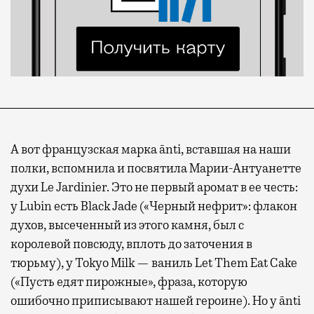
А вот французская марка ānti, вставшая на наши
полки, вспомнила и посвятила Марии-Антуанетте
духи Le Jardinier. Это не первый аромат в ее честь:
у Lubin есть Black Jade («Черный нефрит»: флакон
духов, высеченный из этого камня, был с
королевой повсюду, вплоть до заточения в
тюрьму), у Tokyo Milk — ваниль Let Them Eat Cake
(«Пусть едят пирожные», фраза, которую
ошибочно приписывают нашей героине). Но у ānti