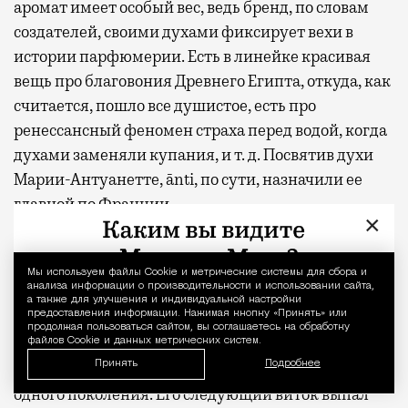
аромат имеет особый вес, ведь бренд, по словам
создателей, своими духами фиксирует вехи в
истории парфюмерии. Есть в линейке красивая
вещь про благовония Древнего Египта, откуда, как
считается, пошло все душистое, есть про
ренессансный феномен страха перед водой, когда
духами заменяли купания, и т. д. Посвятив духи
Марии-Антуанетте, ānti, по сути, назначили ее
главной по Франции.
×
И в этом есть историческая правда.
Действительно, при Людовике XIV парфюмерия
Мы используем файлы Сookie и метрические системы для сбора и
Уведомление 
анализа информации о производительности и использовании сайта,
пережила головокружительный взлет, а следом
а также для улучшения и индивидуальной настройки
предоставления информации. Нажимая кнопку «Принять» или
столь же резкий упадок — паттерн, который во
продолжая пользоваться сайтом, вы соглашаетесь на обработку
французской истории душистого повторялся
файлов Cookie и данных метрических систем.
Принять
Подробнее
много раз, причем почти всегда в масштабах
одного поколения. Его следующий виток выпал