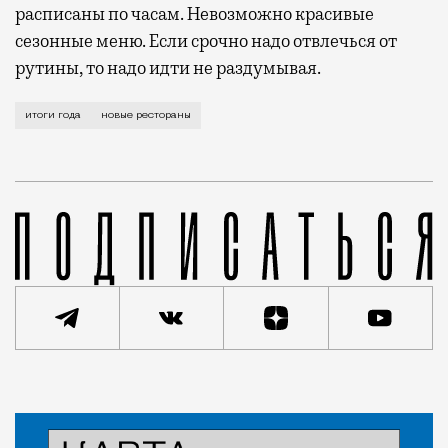
расписаны по часам. Невозможно красивые
сезонные меню. Если срочно надо отвлечься от
рутины, то надо идти не раздумывая.
Они не закрылись и продолжают работать. Новые рес
итоги года
новые рестораны
Статья
Светлана Кесоян
Рестораны и бары