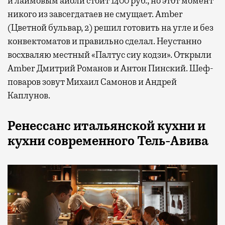
и лаймовым айоли стоит 1400 руб., но этот момент
никого из завсегдатаев не смущает. Amber
(Цветной бульвар, 2) решил готовить на угле и без
конвектоматов и правильно сделал. Неустанно
восхваляю местный «Палтус сиу кодзи». Открыли
Amber Дмитрий Романов и Антон Пинский. Шеф-
поваров зовут Михаил Самонов и Андрей
Каплунов.
Ренессанс итальянской кухни и
кухни современного Тель-Авива