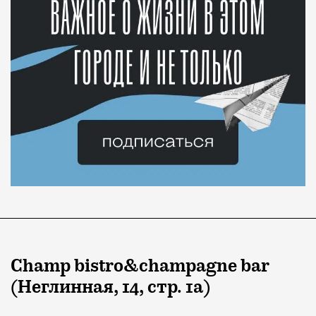
Champ bistro&champagne bar
(
Неглинная
, 14,
стр
. 1
а
)