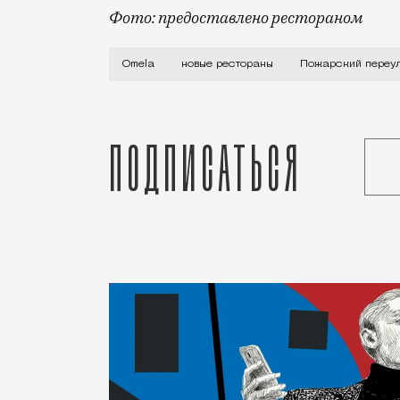
Фото: предоставлено рестораном
Новый ресторан Omela (Пожарский пер.,
Omela
новые рестораны
Пожарский переу
Подписаться
Статья
Светлана Кесоян
Рестораны и бары