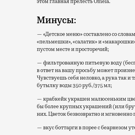
этом главная прелесть Omela.
Минусы:
— «Детское меню» составлено со слова
«пельмешки», «салатик» и «макарошки
пустом месте и просторечий;
— фильтрованную питьевую воду (бесп
в ответ на вашу просьбу может произне
Чувствуешь себя неловко, а рука так и 
бутылку воды 350 руб./375 мл;
— крабкейк украшен малюсеньким цвет
бы более крупных украшений (или брут
них. Цветок безвозвратно и мгновенно 
— вкус боттарги в порее с беарнезом ут