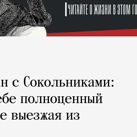
н с Сокольниками:
ебе полноценный
не выезжая из