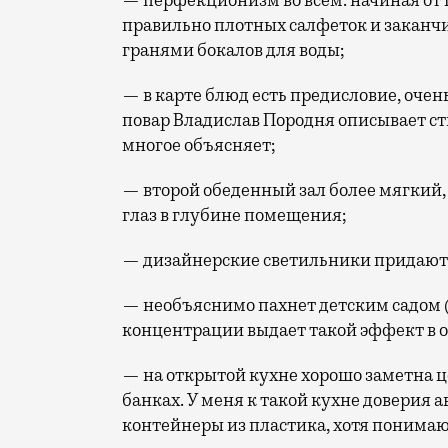
— перфекционизм во всем: начиная от 
правильно плотных салфеток и закан
гранями бокалов для воды;
— в карте блюд есть предисловие, очен
повар Владислав Породня описывает ст
многое объясняет;
— второй обеденный зал более мягкий,
глаз в глубине помещения;
— дизайнерские светильники придают
— необъяснимо пахнет детским садом 
концентрации выдает такой эффект в о
— на открытой кухне хорошо заметна 
банках. У меня к такой кухне доверия
контейнеры из пластика, хотя понимаю,