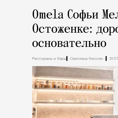
Omela Софьи Ме
Остоженке: дор
основательно
Рестораны и бары
Светлана Кесоян
31.0