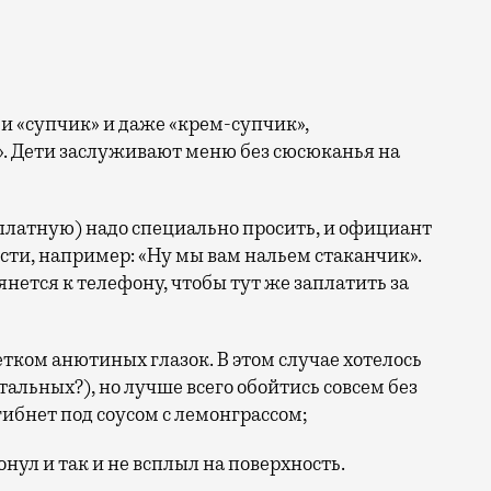
ми «супчик» и даже «крем-супчик»,
». Дети заслуживают меню без сюсюканья на
латную) надо специально просить, и официант
сти, например: «Ну мы вам нальем стаканчик».
тянется к телефону, чтобы тут же заплатить за
ком анютиных глазок. В этом случае хотелось
альных?), но лучше всего обойтись совсем без
гибнет под соусом с лемонграссом;
онул и так и не всплыл на поверхность.