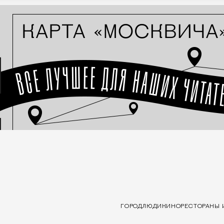
ГОРОД
ЛЮДИ
КИНО
РЕСТОРАНЫ 