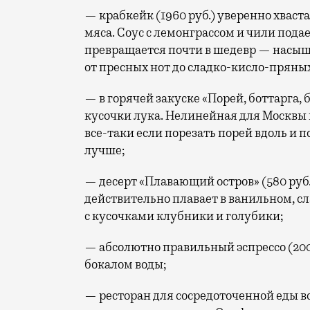
— крабкейк (1960 руб.) уверенно хваст
мяса. Соус с лемонграссом и чили подае
превращается почти в шедевр — насы
от пресных нот до сладко-кисло-пряны
— в горячей закуске «Порей, боттарга, 
кусочки лука. Нелинейная для Москвы 
все-таки если порезать порей вдоль и п
лучше;
— десерт «Плавающий остров» (580 руб
действительно плавает в ванильном, с
с кусочками клубники и голубики;
— абсолютно правильный эспрессо (200 
бокалом воды;
— ресторан для сосредоточенной еды вс