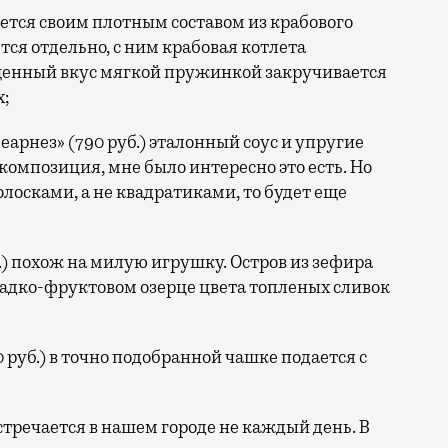
ается своим плотным составом из крабового
тся отдельно, с ним крабовая котлета
щенный вкус мягкой пружинкой закручивается
х;
беарнез» (790 руб.) эталонный соус и упругие
композиция, мне было интересно это есть. Но
олосками, а не квадратиками, то будет еще
.) похож на милую игрушку. Остров из зефира
ладко-фруктовом озерце цвета топленых сливок
руб.) в точно подобранной чашке подается с
тречается в нашем городе не каждый день. В