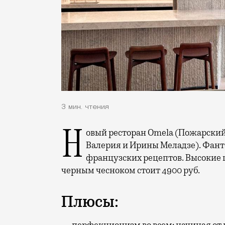
3 мин. чтения
Новый ресторан Omela (Пожарский пер., 3) открыла Софья Меладзе (средняя дочь
Валерия и Ирины Меладзе). Фант
французских рецептов. Высокие 
черным чесноком стоит 4900 руб.
Плюсы: