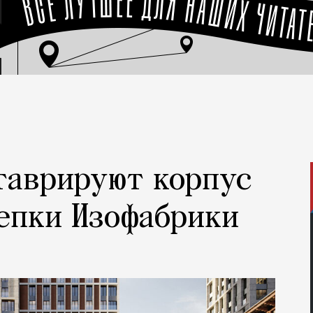
таврируют корпус
епки Изофабрики