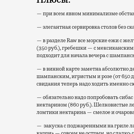
— при всем явном минимализме обстано
— элегантная сервировка столов без ск
— в разделе Raw все морские ежи с жел
(350 руб.), гребешки — с мексиканским 
подходит для начала вечера с шампанс
— в винной карте заметна абсолютно д
шампанским, игристым и розе (от 650 до 
свидания теперь надо ходить именно с
— обязательно надо попробовать сибас
нектарином (860 руб.). Шелковистые л
ломтики нектарина — смелое и очарова
— закуска с поджаренными на гриле л
карри» — совсем не острым, но сладк