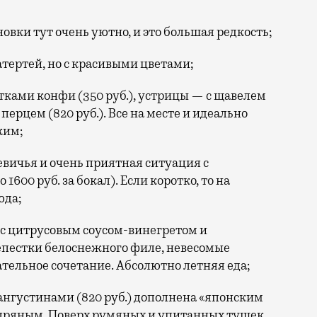
вки тут очень уютно, и это большая редкость;
атертей, но с красивыми цветами;
тками конфи (350 руб.), устрицы — с щавелем
перцем (820 руб.). Все на месте и идеально
ким;
евичья и очень приятная ситуация с
1600 руб. за бокал). Если коротко, то на
юда;
 с цитрусовым соусом-винегретом и
епестки белоснежного филе, невесомые
тельное сочетание. Абсолютно летняя еда;
ангустинами (820 руб.) дополнена «японским
о-пряным. Поверх румяных и упитанных тушек