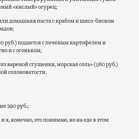
ный «кислый» огурец;
 или домашняя паста с крабом и шисо-биском
радов;
 руб.) подается с печеным картофелем и
о и с огоньком;
з вареной сгущенки, морская соль» (560 руб.)
ой солоноватости.
е 290 руб.;
 я, конечно, это понимаю, но на еде в этом