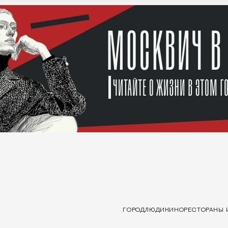
ГОРОД
ЛЮДИ
КИНО
РЕСТОРАНЫ 