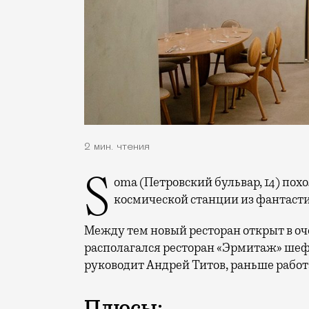
2 мин. чтения
Soma (Петровский бульвар, 14) похож на эстетскую пещеру или на филиал
космической станции из фантаст
Между тем новый ресторан открыт в оче
располагался ресторан «Эрмитаж» шеф
руководит Андрей Титов, раньше работа
Плюсы: