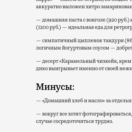
аккуратно выложен хитро замаринован
— домашняя паста с вонголе (920 руб.)
(1200 руб.) — идеальная еда для ретрог
— симпатичный цыпленок тандури (860
логичным йогуртовым соусом — добротн
— десерт «Карамельный чизкейк, крем и
дико выигрывает именно от своей нежн
Минусы:
— «Домашний хлеб и масло» за отдельны
— вокруг все хотят фотографироваться, и
случае сосредоточиться трудно.