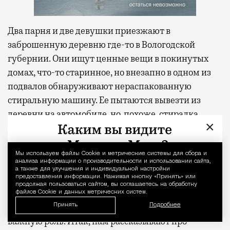
Два парня и две девушки приезжают в
заброшенную деревню где-то в Вологодской
губернии. Они ищут ценные вещи в покинутых
домах, что-то старинное, но внезапно в одном из
подвалов обнаруживают нераспакованную
стиральную машину. Ее пытаются вывезти из
деревни на автомобиле, но, похоже, стиралка
×
накладывает проклятие. Транспорт сломан, часть
участников экспедиции потерялась, кажется, что
заброшенная деревня и механическая прачка
Мы используем файлы Сookie и метрические системы для сбора и
Уведомление 
анализа информации о производительности и использовании сайта,
медленно мстят тем, кто потревожил ее покой.
а также для улучшения и индивидуальной настройки
предоставления информации. Нажимая кнопку «Принять» или
продолжая пользоваться сайтом, вы соглашаетесь на обработку
Дальше сюжет переносится на 20 лет назад, но
файлов Cookie и данных метрических систем.
проклятый электроприбор еще сыграет в книге
Принять
Подробнее
важную роль. Итак, нам рассказывают про