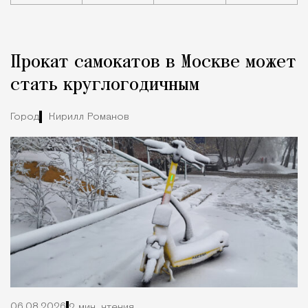
Реклама
Редакция Москвич Mag
Прокат самокатов в Москве может
Город
стать круглогодичным
Город
Кирилл Романов
06.08.2026
2 мин. чтения