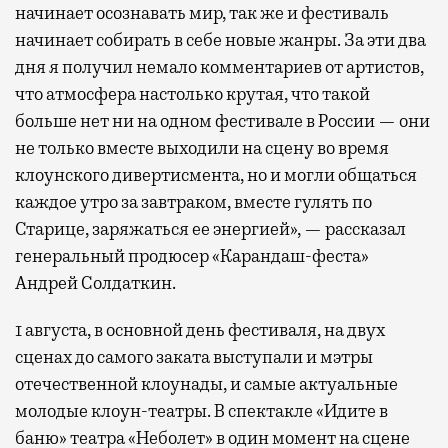
начинает осознавать мир, так же и фестиваль
начинает собирать в себе новые жанры. За эти два
дня я получил немало комментариев от артистов,
что атмосфера настолько крутая, что такой
больше нет ни на одном фестивале в России — они
не только вместе выходили на сцену во время
клоунского дивертисмента, но и могли общаться
каждое утро за завтраком, вместе гулять по
Старице, заряжаться ее энергией», — рассказал
генеральный продюсер «Карандаш-феста»
Андрей Солдаткин.
1 августа, в основной день фестиваля, на двух
сценах до самого заката выступали и мэтры
отечественной клоунады, и самые актуальные
молодые клоун-театры. В спектакле «Идите в
баню» театра «Неболет» в один момент на сцене