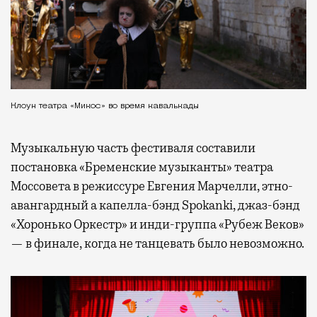
Клоун театра «Микос» во время кавалькады
Музыкальную часть фестиваля составили
постановка «Бременские музыканты» театра
Моссовета в режиссуре Евгения Марчелли, этно-
авангардный а капелла-бэнд Spokanki, джаз-бэнд
«Хоронько Оркестр» и инди-группа «Рубеж Веков»
— в финале, когда не танцевать было невозможно.