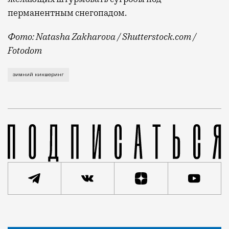
перманентным снегопадом.
Фото: Natasha Zakharova / Shutterstock.com /
Fotodom
Об этом рассказал на Международном евразийском фо
зимний кикшеринг
Статья
Кирилл Романов