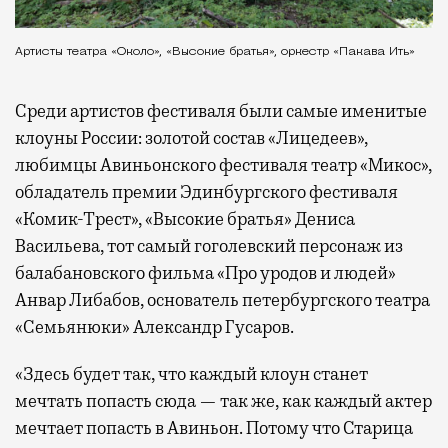
Артисты театра «Около», «Высокие братья», оркестр «Пакава Ить»
Среди артистов фестиваля были самые именитые
клоуны России: золотой состав «Лицедеев»,
любимцы Авиньонского фестиваля театр «Микос»,
обладатель премии Эдинбургского фестиваля
«Комик-Трест», «Высокие братья» Дениса
Васильева, тот самый гоголевский персонаж из
балабановского фильма «Про уродов и людей»
Анвар Либабов, основатель петербургского театра
«Семьянюки» Александр Гусаров.
«Здесь будет так, что каждый клоун станет
мечтать попасть сюда — так же, как каждый актер
мечтает попасть в Авиньон. Потому что Старица