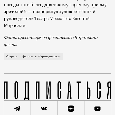
погоды, но и благодаря такому горячему приему
зрителей!» — подчеркнул художественный
руководитель Театра Моссовета Евгений
Марчелли.
Фото: пресс-служба фестиваля «Карандаш-
фест»
В минувший уикенд маленькая Старица в Тверской об
Старица
фестиваль «Карандаш-фест»