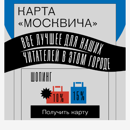
Город