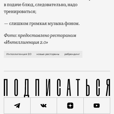
в подаче блюд, следовательно, надо
тренироваться;
— слишком громкая музыка фоном.
Фото: предоставлено рестораном
«Интеллигенция 2.0»
В баре «Интеллигенция 2.0» (Солженицына, 17, стр.
Интеллигенция 2.0
новые рестораны
ребрендинг