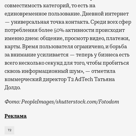
совместимость категорий, то есть на
единовременное пользование. Дневной интернет
— универсальная точка контакта. Среди всех сфер
потребления более 50% активности происходит
именно днем: общение, просмотр видео, платежи,
карты. Время пользователя ограничено, и борьба
за внимание усиливается — теперь у бизнеса есть
всего несколько секунд для того, чтобы пробиться
сквозь информационный шум», — отметила
коммерческий директор Т2 AdTech Татьяна
Долдо.
Фото: PeopleImages/shutterstock.com/Fotodom
Мобильный оператор Т2 изучил модели интернет-потр
Реклама
Т2