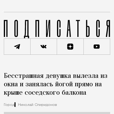
Реклама
Редакция Москвич Mag
Бесстрашная девушка вылезла из
Город
окна и занялась йогой прямо на
крыше соседского балкона
Город
Николай Спиридонов