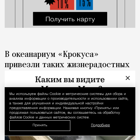
В океанариум «Крокуса»
привезли таких жизнерадостных
детенышей байкальской нерпы
×
Город
Кирилл Романов
Мы используем файлы Сookie и метрические системы для сбора и
Уведомление 
анализа информации о производительности и использовании сайта,
а также для улучшения и индивидуальной настройки
предоставления информации. Нажимая кнопку «Принять» или
продолжая пользоваться сайтом, вы соглашаетесь на обработку
файлов Cookie и данных метрических систем.
Принять
Подробнее