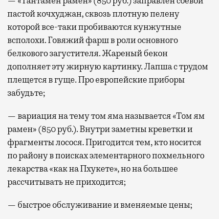
— «Тантамен рамен» (850 руб.) заправлен соевой
пастой кочхуджан, сквозь плотную пелену
которой все-таки пробиваются кунжутные
всполохи. Говяжий фарш в роли основного
белкового загустителя. Жареный бекон
дополняет эту жирную картинку. Лапша с трудом
плещется в гуще. Про европейские приборы
забудьте;
— вариация на тему том яма называется «Том ям
рамен» (850 руб.). Внутри заметны креветки и
фрагменты лосося. Пригодится тем, кто носится
по району в поисках элементарного похмельного
лекарства «как на Пхукете», но на большее
рассчитывать не приходится;
— быстрое обслуживание и вменяемые цены;