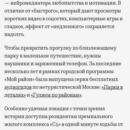
— нейромедиатора любопытства и мотивации. В
отличие от «быстрого», который дают просмотры
коротких видео в соцсетях, компьютерные игры и
сладкое, эффект от «медленного» сохраняется
надолго.
Чтобы превратить прогулку по близлежащему
парку в маленькое путешествие, нужны
наушники и заряженный телефон. За последние
несколько лет в рамках городской программы
«Мой район» была выпущена серия бесплатных
аудиогидов
по нетуристической Москве:
«Парки в
деталях»
и
«Гуляем по районам»
.
Особенно удачная локация с точки зрения
истории доступна резидентам премиального
жилого комплекса «С5»
в одной минуте ходьбы от