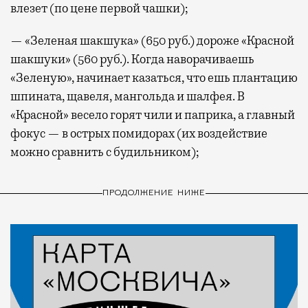
влезет (по цене первой чашки);
— «Зеленая шакшука» (650 руб.) дороже «Красной
шакшуки» (560 руб.). Когда наворачиваешь
«Зеленую», начинает казаться, что ешь плантацию
шпината, щавеля, мангольда и шалфея. В
«Красной» весело горят чили и паприка, а главный
фокус — в острых помидорах (их воздействие
можно сравнить с будильником);
ПРОДОЛЖЕНИЕ НИЖЕ