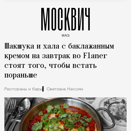
МОСКВИЧ
MAG
Введите ключевые слова для поиска статей
Шакшука и хала с баклажанным
кремом на завтрак во Flaner
стоят того, чтобы встать
пораньше
Рестораны и бары
Светлана Кесоян