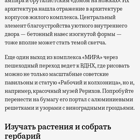
ампира и бруталистским «домом на ножках». Их
архитектура нашла отражение в архитектуре
корпусов жилого комплекса. Центральный
элемент благоустройства уютного внутреннего
двора — бетонный навес изогнутой формы —
тоже вполне может стать темой скетча.
Еще один выход из комплекса «МИРА» через
пешеходный переход ведет к ВДНХ, где рисовать
можно не только масштабные советские
павильоны и статую «Рабочий и колхозница», но и,
например, красочный музей Рерихов. Попробуйте
перенести на бумагу его портал с алюминиевыми
решетками и узорами с виноградными гроздьями.
Изучать растения и собрать
гербарий