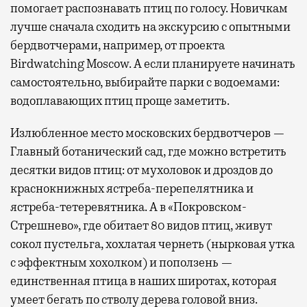
помогает распознавать птиц по голосу. Новичкам
лучше сначала сходить на экскурсию с опытными
бердвотчерами, например, от проекта
Birdwatching Moscow. А если планируете начинать
самостоятельно, выбирайте парки с водоемами:
водоплавающих птиц проще заметить.
Излюбленное место московских бердвотчеров —
Главный ботанический сад, где можно встретить
десятки видов птиц: от мухоловок и дроздов до
краснокнижных ястреба-перепелятника и
ястреба-тетеревятника. А в «Покровском-
Стрешнево», где обитает 80 видов птиц, живут
сокол пустельга, хохлатая чернеть (нырковая утка
с эффектным хохолком) и поползень —
единственная птица в наших широтах, которая
умеет бегать по стволу дерева головой вниз.