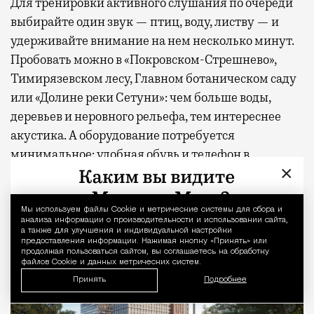
Для тренировки активного слушания по очереди
выбирайте один звук — птиц, воду, листву — и
удерживайте внимание на нем несколько минут.
Пробовать можно в «Покровском-Стрешнево»,
Тимирязевском лесу, Главном ботаническом саду
или «Долине реки Сетуни»: чем больше воды,
деревьев и неровного рельефа, тем интереснее
акустика. А оборудование потребуется
минимальное: удобная обувь и телефон в
×
авиарежиме.
Мы используем файлы Сookie и метрические системы для сбора и
Уведомление 
анализа информации о производительности и использовании сайта,
а также для улучшения и индивидуальной настройки
предоставления информации. Нажимая кнопку «Принять» или
продолжая пользоваться сайтом, вы соглашаетесь на обработку
файлов Cookie и данных метрических систем.
Принять
Подробнее