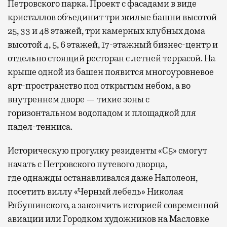
Петровского парка. Проект с фасадами в виде
кристаллов объединит три жилые башни высотой
25, 33 и 48 этажей, три камерных клубных дома
высотой 4, 5, 6 этажей, 17-этажный бизнес-центр и
отдельно стоящий ресторан с летней террасой. На
крыше одной из башен появится многоуровневое
арт-пространство под открытым небом, а во
внутреннем дворе — тихие зоны с
горизонтальном водопадом и площадкой для
падел-тенниса.
Историческую прогулку резиденты «С5» смогут
начать с Петровского путевого дворца,
где
однажды останавливался даже Наполеон,
посетить виллу «Черный лебедь» Николая
Рябушинского, а закончить историей современной
авиации или Городком художников на Масловке