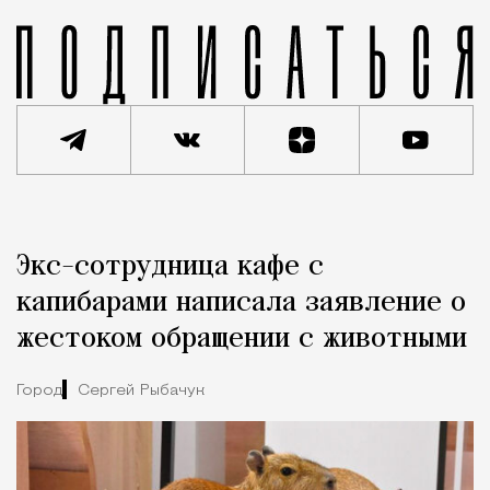
Реклама
Редакция Москвич Mag
Экс-сотрудница кафе с
Город
капибарами написала заявление о
жестоком обращении с животными
Город
Сергей Рыбачук