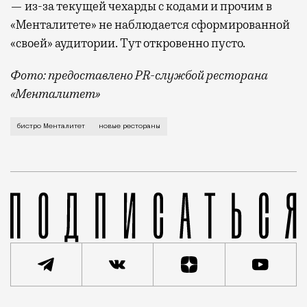
— из-за текущей чехарды с кодами и прочим в
«Менталитете» не наблюдается сформированной
«своей» аудитории. Тут откровенно пусто.
Фото: предоставлено PR-службой ресторана
«Менталитет»
Бистро «Менталитет» (Б. Сухаревская пл., 14/7) не
бистро Менталитет
новые рестораны