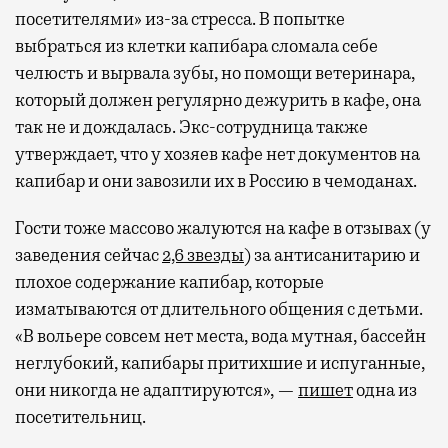
посетителями» из-за стресса. В попытке
выбраться из клетки капибара сломала себе
челюсть и вырвала зубы, но помощи ветеринара,
который должен регулярно дежурить в кафе, она
так не и дождалась. Экс-сотрудница также
утверждает, что у хозяев кафе нет документов на
капибар и они завозили их в Россию в чемоданах.
Гости тоже массово жалуются на кафе в отзывах (у
заведения сейчас
2,6 звезды
) за антисанитарию и
плохое содержание капибар, которые
изматываются от длительного общения с детьми.
«В вольере совсем нет места, вода мутная, бассейн
неглубокий, капибары притихшие и испуганные,
они никогда не адаптируются», —
пишет
одна из
посетительниц.