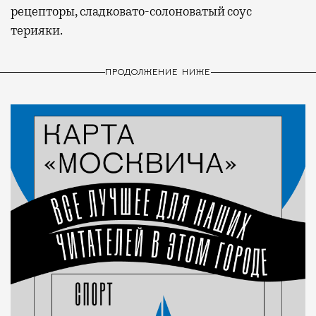
рецепторы, сладковато-солоноватый соус
терияки.
ПРОДОЛЖЕНИЕ НИЖЕ