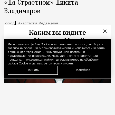
«На Страстном» Никита
Владимиров
Город
Анастасия Медвецкая
×
Мы используем файлы Сookie и метрические системы для сбора и
Уведомление 
анализа информации о производительности и использовании сайта,
а также для улучшения и индивидуальной настройки
предоставления информации. Нажимая кнопку «Принять» или
продолжая пользоваться сайтом, вы соглашаетесь на обработку
файлов Cookie и данных метрических систем.
Принять
Подробнее
08.08.2026
7 мин. чтения
О рождении за границей благодаря бабушке
Алисе Фрейндлих, о папе, который устраивал