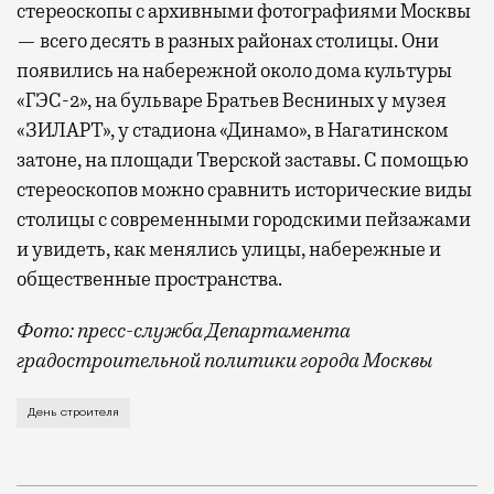
стереоскопы с архивными фотографиями Москвы
— всего десять в разных районах столицы. Они
появились на набережной около дома культуры
«ГЭС-2», на бульваре Братьев Весниных у музея
«ЗИЛАРТ», у стадиона «Динамо», в Нагатинском
затоне, на площади Тверской заставы. С помощью
стереоскопов можно сравнить исторические виды
столицы с современными городскими пейзажами
и увидеть, как менялись улицы, набережные и
общественные пространства.
Фото: пресс-служба Департамента
градостроительной политики города Москвы
В этом году профессиональный праздник День строи
День строителя