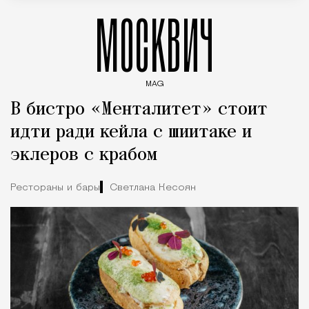
МОСКВИЧ
MAG
Введите ключевые слова для поиска статей
В бистро «Менталитет» стоит
идти ради кейла с шиитаке и
эклеров с крабом
Рестораны и бары
Светлана Кесоян