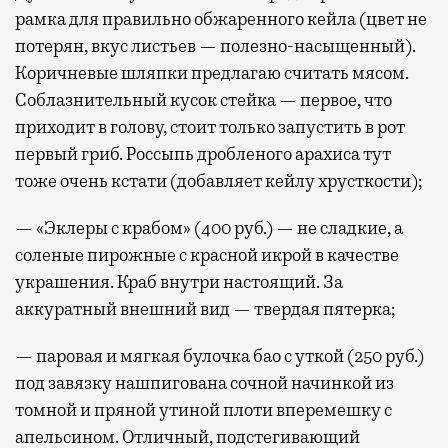
рамка для правильно обжаренного кейла (цвет не
потерян, вкус листьев — полезно-насыщенный).
Коричневые шляпки предлагаю считать мясом.
Соблазнительный кусок стейка — первое, что
приходит в голову, стоит только запустить в рот
первый гриб. Россыпь дробленого арахиса тут
тоже очень кстати (добавляет кейлу хрусткости);
— «Эклеры с крабом» (400 руб.) — не сладкие, а
соленые пирожные с красной икрой в качестве
украшения. Краб внутри настоящий. За
аккуратный внешний вид — твердая пятерка;
— паровая и мягкая булочка бао с уткой (250 руб.)
под завязку нашпигована сочной начинкой из
томной и пряной утиной плоти вперемешку с
апельсином. Отличный, подстегивающий