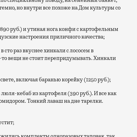
 по специальному поводу, на семейный банкет,
 темно, но внутри все похоже на Дом культуры со
 (890 руб.) и утиная нога конфи с картофельным
узские настроения приличного качества;
в сто раз вкуснее хинкали с лососем в
ие-то вещи не стоит перепридумывать. Хинкали
вете, включая баранью корейку (1250 руб.);
юля-кебаб из картофеля (390 руб.). И все как
помидором. Тонкий лаваш на дне тарелки.
устит;
ужились комплекты одноразовых тапочек, так