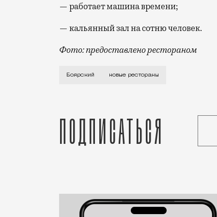
— работает машина времени;
— кальянный зал на сотню человек.
Фото: предоставлено рестораном
Ресторан «Боярский» (Даниловская наб.
Боярский
новые рестораны
Подписаться
Статья
Светлана Кесоян
Рестораны и бары