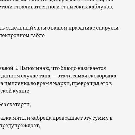
 стали отваливаться ноги от высоких каблуков,
есть отдельный зал и о вашем празднике снаружи
электронном табло.
уквой Б. Напоминаю, что блюдо называется
В данном случае тапа — эта та самая сковородка
 на цыпленка во время жарки, превращая его в
ской кухни;
без скатерти;
обавка мяты и чабреца превращает эту сумму в
не предупреждает;