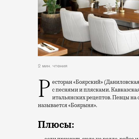
2 мин. чтения
Ресторан «Боярский» (Даниловская наб., 6а) создан для мощных банкетов и свадеб
с песнями и плясками. Кавказска
итальянских рецептов. Певцы на 
называется «Боярыня».
Плюсы: