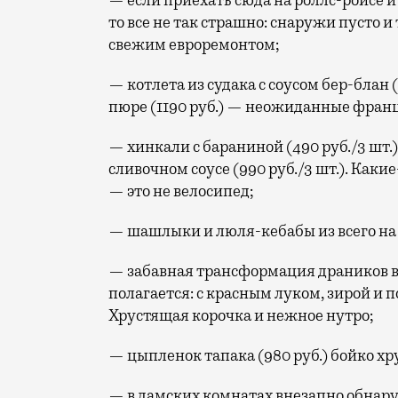
— если приехать сюда на роллс-ройсе и
то все не так страшно: снаружи пусто и
свежим евроремонтом;
— котлета из судака с соусом бер-блан
пюре (1190 руб.) — неожиданные франц
— хинкали с бараниной (490 руб./3 шт.) 
сливочном соусе (990 руб./3 шт.). Как
— это не велосипед;
— шашлыки и люля-кебабы из всего на с
— забавная трансформация драников в л
полагается: с красным луком, зирой и 
Хрустящая корочка и нежное нутро;
— цыпленок тапака (980 руб.) бойко хр
— в дамских комнатах внезапно обнар