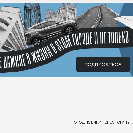
ГОРОД
ЛЮДИ
КИНО
РЕСТОРАНЫ 