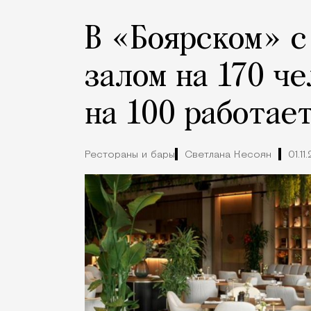
В «Боярском» с
залом на 170 ч
на 100 работае
Рестораны и бары
Светлана Кесоян
01.11