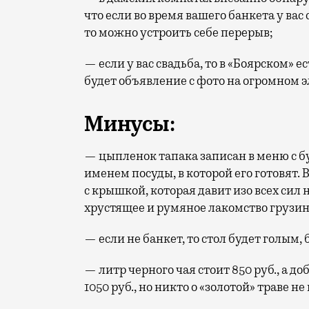
что если во время вашего банкета у вас
то можно устроить себе перерыв;
— если у вас свадьба, то в «Боярском» 
будет объявление с фото на огромном 
Минусы:
— цыпленок тапака записан в меню с б
именем посуды, в которой его готовят. 
с крышкой, которая давит изо всех сил
хрустящее и румяное лакомство грузин
— если не банкет, то стол будет голым, 
— литр черного чая стоит 850 руб., а д
1050 руб., но никто о «золотой» траве 