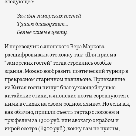
следующее:
Зал для заморских гостей
Тушью благоухает…
Белые сливы в цвету.
И переводчик с японского Вера Маркова
расшифровывала это хокку так: «Для приема
“заморских гостей” тогда строились особые
здания. Можно вообразить поэтический турнир в
прекрасном старинном павильоне. Приехавшие
из Китая гости пишут благоухающей тушью
китайские стихи, а японские поэты соревнуются с
ними в стихах на своем родном языке». Но если вы,
как обычно, пришли съесть тартар с лососем и
трюфелем за 1900 руб. или авокадо с крабом и
икрой осетра (6900 руб.), хокку вам не нужны;