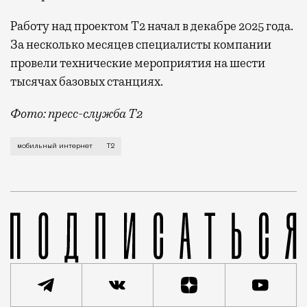
Работу над проектом Т2 начал в декабре 2025 года.
За несколько месяцев специалисты компании
провели технические мероприятия на шести
тысячах базовых станциях.
Фото: пресс-служба Т2
Мобильный оператор Т2 завершил работы по увеличе
мобильный интернет
Т2