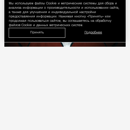
Мы используем файлы Сookie и метрические системы для сбора и
Уведомление 
анализа информации о производительности и использовании сайта,
а также для улучшения и индивидуальной настройки
предоставления информации. Нажимая кнопку «Принять» или
продолжая пользоваться сайтом, вы соглашаетесь на обработку
файлов Cookie и данных метрических систем.
Принять
Подробнее
08.08.2026
7 мин. чтения
О рождении за границей благодаря бабушке
Алисе Фрейндлих, о папе, который устраивал
трудотерапию, заставляя убирать за собаками на
улице, об изменениях в театре «На Страстном» и о
своем настоящем семейном кино.
ПРОДОЛЖЕНИЕ НИЖЕ