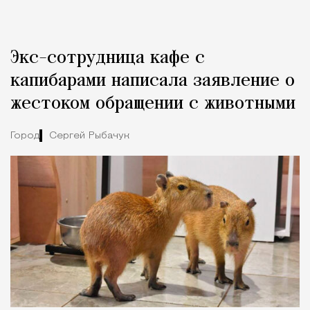
Реклама
Редакция Москвич Mag
Экс-сотрудница кафе с
Город
капибарами написала заявление о
жестоком обращении с животными
Город
Сергей Рыбачук