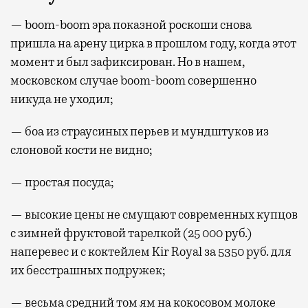
— boom-boom эра показной роскоши снова
пришла на арену цирка в прошлом году, когда этот
момент и был зафиксирован. Но в нашем,
московском случае boom-boom совершенно
никуда не уходил;
— боа из страусиных перьев и мундштуков из
слоновой кости не видно;
— простая посуда;
— высокие цены не смущают современных купцов
с зимней фруктовой тарелкой (25 000 руб.)
наперевес и с коктейлем Kir Royal за 5350 руб. для
их бесстрашных подружек;
— весьма средний том ям на кокосовом молоке