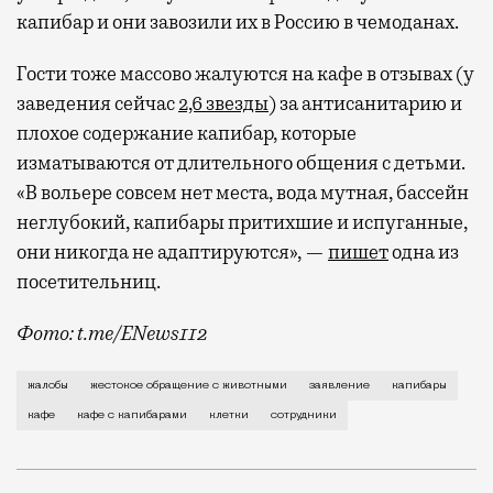
капибар и они завозили их в Россию в чемоданах.
Гости тоже массово жалуются на кафе в отзывах (у
заведения сейчас
2,6 звезды
) за антисанитарию и
плохое содержание капибар, которые
изматываются от длительного общения с детьми.
«В вольере совсем нет места, вода мутная, бассейн
неглубокий, капибары притихшие и испуганные,
они никогда не адаптируются», —
пишет
одна из
посетительниц.
Фото: t.me/ENews112
С момента открытия нового контактного кафе с капи
жалобы
жестокое обращение с животными
заявление
капибары
кафе
кафе с капибарами
клетки
сотрудники