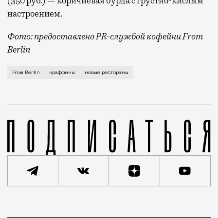
(350 руб.) — коричневая бурда с грустно-кислым
настроением.
Фото: предоставлено PR-службой кофейни From
Berlin
В кофейне From Berlin, открывшейся в магазине «Ре
From Berlin
краффины
новые рестораны
Статья
Светлана Кесоян