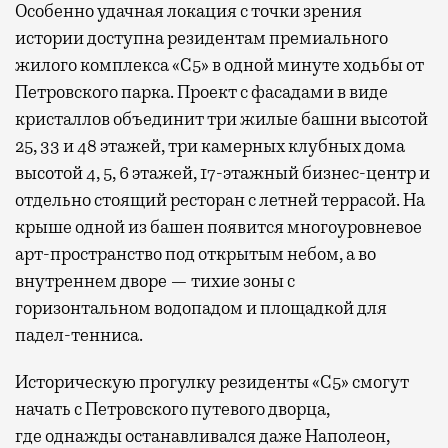
Особенно удачная локация с точки зрения
истории доступна резидентам премиального
жилого комплекса «С5»
в одной минуте ходьбы от
Петровского парка. Проект с фасадами в виде
кристаллов объединит три жилые башни высотой
25, 33 и 48 этажей, три камерных клубных дома
высотой 4, 5, 6 этажей, 17-этажный бизнес-центр и
отдельно стоящий ресторан с летней террасой. На
крыше одной из башен появится многоуровневое
арт-пространство под открытым небом, а во
внутреннем дворе — тихие зоны с
горизонтальном водопадом и площадкой для
падел-тенниса.
Историческую прогулку резиденты «С5» смогут
начать с Петровского путевого дворца,
где
однажды останавливался даже Наполеон,