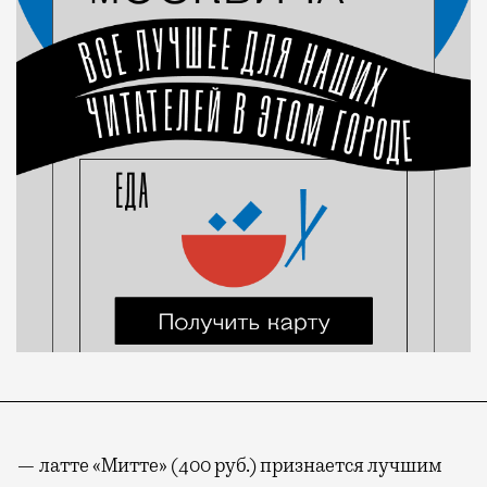
— латте «Митте» (400 руб.) признается лучшим