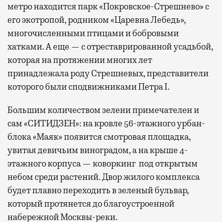
метро находится парк «Покровское-Стрешнево» с
его экотропой, родником «Царевна Лебедь»,
многочисленными птицами и бобровыми
хатками. А еще — с отреставрированной усадьбой,
которая на протяжении многих лет
принадлежала роду Стрешневых, представители
которого были сподвижниками Петра I.
Большим количеством зелени примечателен и
сам «СИТИДЗЕН»: на кровле 56-этажного урбан-
блока «Маяк» появится смотровая площадка,
увитая девичьим виноградом, а на крыше 4-
этажного корпуса — коворкинг под открытым
небом среди растений. Двор жилого комплекса
будет плавно переходить в зеленый бульвар,
который протянется до благоустроенной
набережной Москвы-реки.