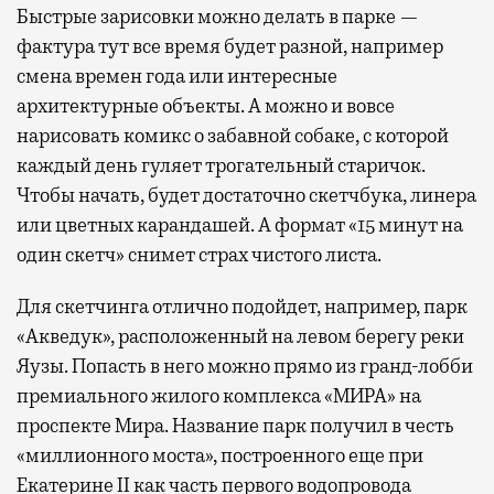
Быстрые зарисовки можно делать в парке —
фактура тут все время будет разной, например
смена времен года или интересные
архитектурные объекты. А можно и вовсе
нарисовать комикс о забавной собаке, с которой
каждый день гуляет трогательный старичок.
Чтобы начать, будет достаточно скетчбука, линера
или цветных карандашей. А формат «15 минут на
один скетч» снимет страх чистого листа.
Для скетчинга отлично подойдет, например, парк
«Акведук», расположенный на левом берегу реки
Яузы. Попасть в него можно прямо из гранд-лобби
премиального жилого комплекса «МИРА» на
проспекте Мира. Название парк получил в честь
«миллионного моста», построенного еще при
Екатерине II как часть первого водопровода