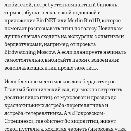
любителей, потребуется компактный бинокль,
термос, обувь с нескользкой подошвой и
приложение BirdNET или Merlin Bird ID, которое
помогает распознавать птиц по голосу. Новичкам
лучше сначала сходить на экскурсию с опытными
бердвотчерами, например, от проекта
Birdwatching Moscow. А если планируете начинать
самостоятельно, выбирайте парки с водоемами:
водоплавающих птиц проще заметить.
Излюбленное место московских бердвотчеров —
Главный ботанический сад, где можно встретить
десятки видов птиц: от мухоловок и дроздов до
краснокнижных ястреба-перепелятника и
ястреба-тетеревятника. А в «Покровском-
Стрешнево», где обитает 80 видов птиц, живут
сокол пустельга, хохлатая чернеть (нырковая утка