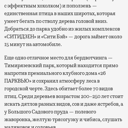
с эффектным хохолком) и поползень —
единственная птица в наших широтах, которая
умеет бегать по стволу дерева головой вниз.
Добраться до парка удобно из жилых комплексов
«СИТИДЗЕН» и «Сити Бэй» — дорога займет около
15 минут на автомобиле.
Еще одно отличное место для бердвотчинга —
Тимирязевский парк, который находится прямо
напротив премиального клубного дома «26
ПАРКВЬЮ» и сохранил атмосферу леса в
городской черте. Здесь обитает более 70 видов
птиц. Среди деревьев возрастом 200–250 лет стоит
искать дятлов разных видов, сов и даже ястребов, а
у Большого Садового пруда — полевого
жаворонка, желтую трясогузку и чибиса, слушать
малиновок и соловьев.