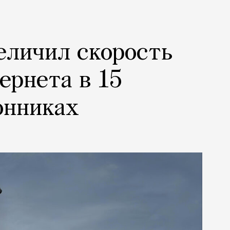
еличил скорость
ернета в 15
онниках