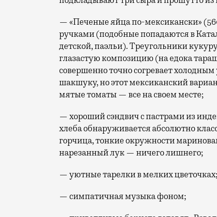
подкладывают три сыра и прошутто из и
— «Печеные яйца по-мексикански» (560 
ручками (подобные попадаются в Ката
детской, паэльи). Треугольники кукур
глазастую композицию (на едока таращ
совершенно точно согревает холодным
шакшуку, но этот мексиканский вариан
мятые томаты — все на своем месте;
— хороший сэндвич с пастрами из инд
хлеба обнаруживается абсолютно клас
горчица, тонкие окружности маринован
нарезанный лук — ничего лишнего;
— уютные тарелки в мелких цветочках
— симпатичная музыка фоном;