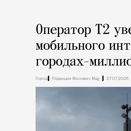
Оператор Т2 ув
мобильного инт
городах-милли
Город
Редакция Москвич Mag
27.07.2026