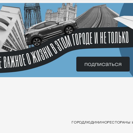
ГОРОД
ЛЮДИ
КИНО
РЕСТОРАНЫ 