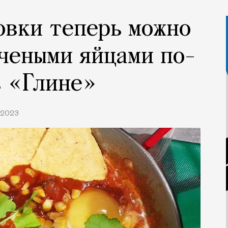
овки теперь можно
чеными яйцами по-
в «Глине»
1.2023