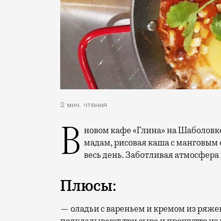
2 мин. чтения
В новом кафе «Глина» на Шаболовке (Хавская, 24) завтраки (крок-месье и крок-
мадам, рисовая каша с манговым с
весь день. Заботливая атмосфера
Плюсы:
— оладьи с вареньем и кремом из ряженк