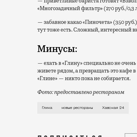
— приветливые бариста готовят «Взволн
«Многозадачный фильтр» (270 руб./0,3 л
— забавное какао «Пиночета» (350 руб.)
тут тоже есть. Сложный, интересный вк
Минусы:
— ехать в «Глину» специально не очень 
живете рядом, а превращать это кафе в 
«Глине» — никто пока не собирается.
Фото: предоставлено рестораном
В новом кафе «Глина» на Шаболовке (Ха
Глина
новые рестораны
Хавская 24