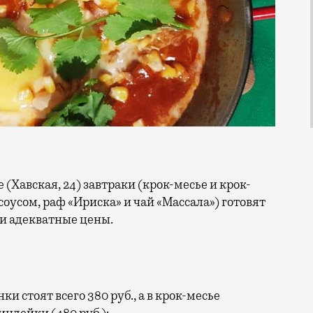
оусом, раф «Ириска» и чай «Массала») готовят
 и адекватные цены.
и стоят всего 380 руб., а в крок-месье