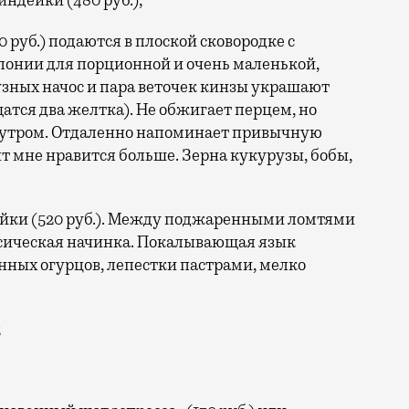
ндейки (480 руб.);
руб.) подаются в плоской сковородке с
лонии для порционной и очень маленькой,
узных начос и пара веточек кинзы украшают
атся два желтка). Не обжигает перцем, но
 утром. Отдаленно напоминает привычную
т мне нравится больше. Зерна кукурузы, бобы,
ейки (520 руб.). Между поджаренными ломтями
сическая начинка. Покалывающая язык
ных огурцов, лепестки пастрами, мелко
;