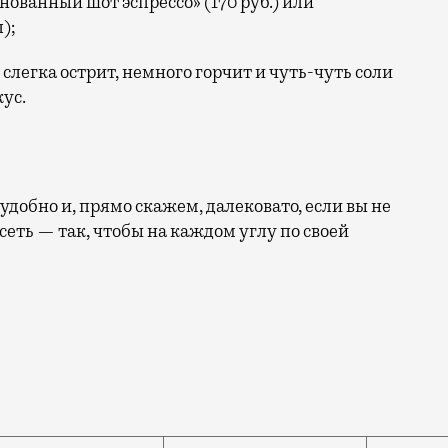
ованный шот эспрессо» (170 руб.) или
);
 слегка острит, немного горчит и чуть-чуть соли
ус.
удобно и, прямо скажем, далековато, если вы не
сеть — так, чтобы на каждом углу по своей
вская, 24) завтраки (крок-месье и крок-мадам, рисов