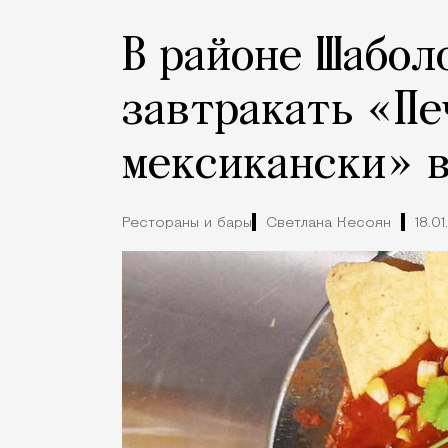
В районе Шабол
завтракать «Пе
мексикански» 
Рестораны и бары
Светлана Кесоян
18.0