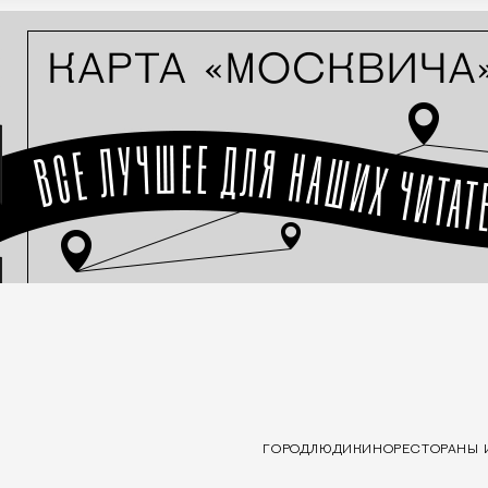
ГОРОД
ЛЮДИ
КИНО
РЕСТОРАНЫ 