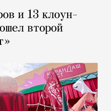
ров и 13 клоун-
рошел второй
т»