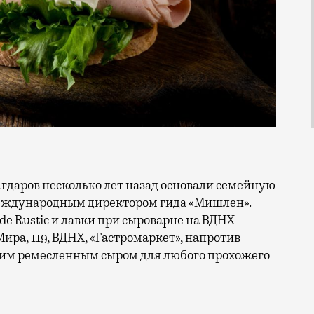
еждународным директором гида «Мишлен».
de Rustic и лавки при сыроварне на ВДНХ
ира, 119, ВДНХ, «Гастромаркет», напротив
огим ремесленным сыром для любого прохожего