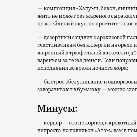
— композиция «Халуми, бекон, яичница,
жить не может без жареного сыра хал
незатейливый вкус, но простить такое 
— десертный сэндвич с арахисовой пас
счастливчикам без аллергии на орехи и
жаренный в трюфельной карамели (400 
вареньем за те же деньги. Если понрав
исполнения во время ночного жора;
— быстрое обслуживание и одноразовые
заворачивают в бумажку — можно слопа
Минусы:
— корнер — это не корнер, а крохотный
непросто, но павильон «Атом» вам в по