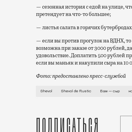
— сезонная история с едой на улице, чт
претендует на что-то большее;
— листья салата в горячих бутерброда
— если вы против прогулок на ВДНХ, то 
возможна при заказе от 3000 рублей, да
удовольствие. Доплатить 500 рублей при
если вы маньяк и накупили сыра на 10 
Фото: предоставлено пресс-службой
Сыроделы Олеся Шевчук и Рустам Агдаро
Shevol
Shevol de Rustic
Вам — сыр
н
Подписаться