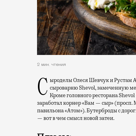
2 мин. чтения
Сыроделы Олеся Шевчук и Рустам Агдаров несколько лет назад основали семейную
сыроварню Shevol, замеченную м
Кроме головного ресторана Shevol 
заработал корнер «Вам — сыр» (просп. М
павильона «Атом»). Бутерброды с дор
— вот в чем смысл новой затеи.