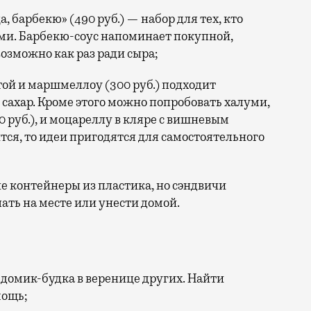
 барбекю» (490 руб.) — набор для тех, кто
уми. Барбекю-соус напоминает покупной,
возможно как раз ради сыра;
той и маршмеллоу (300 руб.) подходит
 сахар. Кроме этого можно попробовать халуми,
руб.), и моцареллу в кляре с вишневым
ится, то идеи пригодятся для самостоятельного
 контейнеры из пластика, но сэндвичи
ть на месте или унести домой.
 домик-будка в веренице других. Найти
мощь;