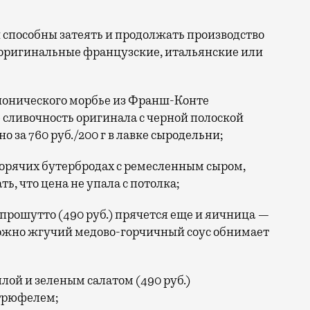
 способны затеять и продолжать производство
 оригинальные французские, итальянские или
нонического морбье из Франш-Конте
сливочность оригинала с черной полоской
о за 760 руб./200 г в лавке сыродельни;
горячих бутербродах с ремесленным сыром,
, что цена не упала с потолка;
 прошутто (490 руб.) прячется еще и яичница —
рожно жгучий медово-горчичный соус обнимает
лой и зеленым салатом (490 руб.)
 трюфелем;