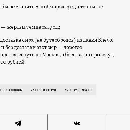
обы не свалиться в обморок среди толпы, не
х — жертвы температуры;
доставка сыра (не бутербродов) из лавки Shevol
 и без доставки этот сыр — дорогое
дется за путь по Москве, а бесплатно привезут,
000 рублей.
в несколько лет назад основали семейную сыроварню S
овые корнеры
Олеся Шевчук
Рустам Агдаров