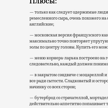
Плюсы:
— только как следует одержимые люди
ремесленного сыра, очень похожего на
английские;
— московская версия французского ка
максимально точно повторяет упругую 
золы по центру головы. Купить его можн
— меню корнера-ларька построено на 
следовательно, каждый должен понимать
— в закрытом сэндвиче с моцареллой и
все ради сытости. Сладковатый и осто
начинку со всех сторон;
— бутерброд со страчателлой, мортадел
действительно аппетитно попахивает