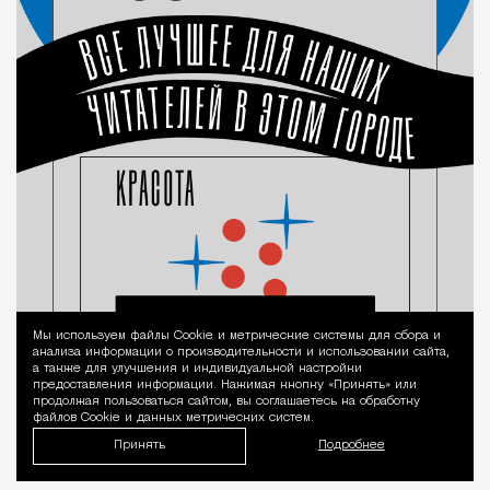
Мы используем файлы Сookie и метрические системы для сбора и
Уведомление 
анализа информации о производительности и использовании сайта,
а также для улучшения и индивидуальной настройки
предоставления информации. Нажимая кнопку «Принять» или
продолжая пользоваться сайтом, вы соглашаетесь на обработку
файлов Cookie и данных метрических систем.
Принять
Подробнее