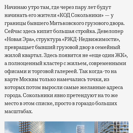
Начинаю утро там, где через пару лет будут
начинать его жители «КОД Сокольники» — у
границы бывшего Митьковского грузового двора.
Сейчас здесь кипит большая стройка. Девелопер
«Новая Эра», структура «РЖД-Недвижимости»,
превращает бывший грузовой двор в семейный
жилой квартал. Здесь появится не «еще один ЖК»,
а полноценный кластер с жильем, современными
офисами и торговой галереей. Так когда-то на
карте Москвы только намечались точки, из
которых потом выросли самые желанные адреса
города. Сокольники явно претендуют на то же
место в этом списке, просто в гораздо больших
масштабах.