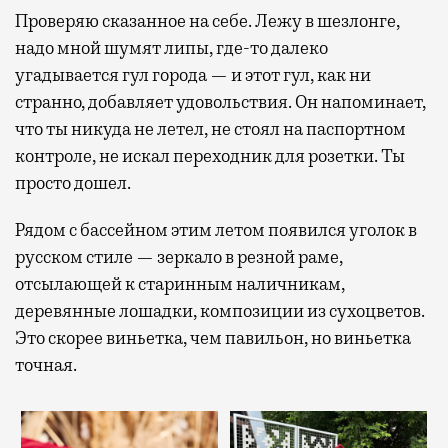
Проверяю сказанное на себе. Лежу в шезлонге,
надо мной шумят липы, где-то далеко
угадывается гул города — и этот гул, как ни
странно, добавляет удовольствия. Он напоминает,
что ты никуда не летел, не стоял на паспортном
контроле, не искал переходник для розетки. Ты
просто дошел.
Рядом с бассейном этим летом появился уголок в
русском стиле — зеркало в резной раме,
отсылающей к старинным наличникам,
деревянные лошадки, композиции из сухоцветов.
Это скорее виньетка, чем павильон, но виньетка
точная.