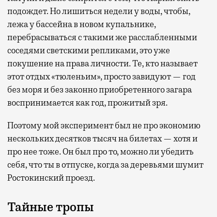
подождет. Но лишиться недели у воды, чтобы,
лежа у бассейна в новом купальнике,
перебрасываться с такими же расслабленными
соседями светскими репликами, это уже
покушение на права личности. Те, кто называет
этот отдых «тюленьим», просто завидуют — год
без моря и без законно приобретенного загара
воспринимается как год, прожитый зря.
Поэтому мой эксперимент был не про экономию
нескольких десятков тысяч на билетах — хотя и
про нее тоже. Он был про то, можно ли убедить
себя, что ты в отпуске, когда за деревьями шумит
Ростокинский проезд.
Тайные тропы