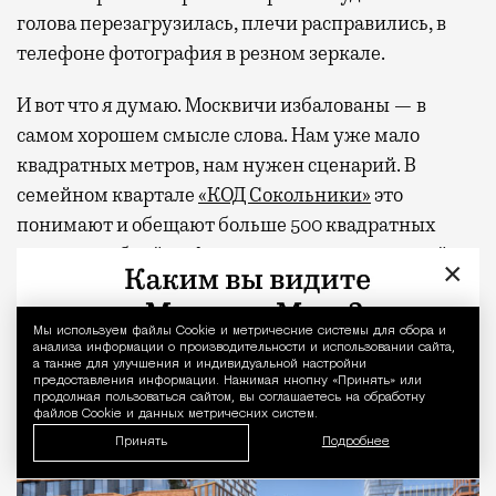
голова перезагрузилась, плечи расправились, в
телефоне фотография в резном зеркале.
И вот что я думаю. Москвичи избалованы — в
самом хорошем смысле слова. Нам уже мало
квадратных метров, нам нужен сценарий. В
семейном квартале
«КОД Сокольники»
это
понимают и обещают больше 500 квадратных
метров клубной инфраструктуры для жителей
×
дома — коворкинг, общественную гостиную,
фитнес-студию, многофункциональное арт-
Мы используем файлы Сookie и метрические системы для сбора и
Уведомление 
пространство и двухуровневую «игровую» для
анализа информации о производительности и использовании сайта,
а также для улучшения и индивидуальной настройки
детей. А снаружи, через свой тихий вход, будет
предоставления информации. Нажимая кнопку «Принять» или
продолжая пользоваться сайтом, вы соглашаетесь на обработку
легендарный парк со всем его курортным
файлов Cookie и данных метрических систем.
хозяйством.
Принять
Подробнее