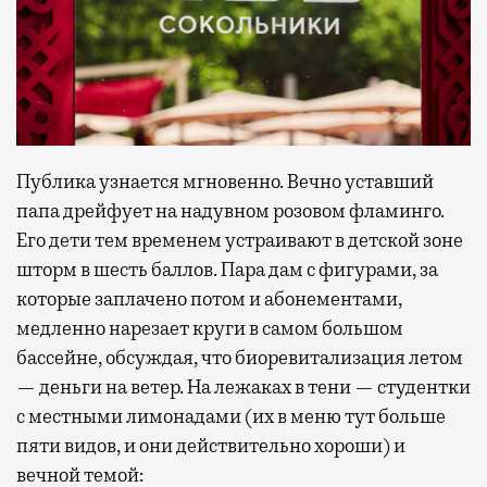
Публика узнается мгновенно. Вечно уставший
папа дрейфует на надувном розовом фламинго.
Его дети тем временем устраивают в детской зоне
шторм в шесть баллов. Пара дам с фигурами, за
которые заплачено потом и абонементами,
медленно нарезает круги в самом большом
бассейне, обсуждая, что биоревитализация летом
— деньги на ветер. На лежаках в тени — студентки
с местными лимонадами (их в меню тут больше
пяти видов, и они действительно хороши) и
вечной темой: