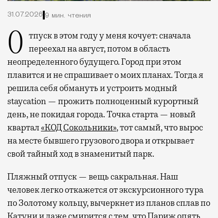
31.07.2026
9 мин. чтения
Отпуск в этом году у меня кочует: сначала
переехал на август, потом в область
неопределенного будущего. Город при этом
плавится и не спрашивает о моих планах. Тогда я
решила себя обмануть и устроить модный
staycation — прожить полноценный курортный
день, не покидая города. Точка старта — новый
квартал
«КОД Сокольники»
, тот самый, что вырос
на месте бывшего грузового двора и открывает
свой тайный ход в знаменитый парк.
Пляжный отпуск — вещь сакральная. Наш
человек легко откажется от экскурсионного тура
по Золотому кольцу, вычеркнет из планов сплав по
Катуни и даже смирится с тем, что Париж опять