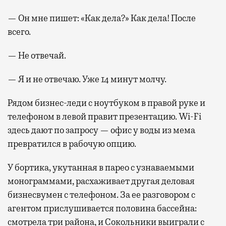
— Он мне пишет: «Как дела?» Как дела! После
всего.
— Не отвечай.
— Я и не отвечаю. Уже 14 минут молчу.
Рядом бизнес-леди с ноутбуком в правой руке и
телефоном в левой правит презентацию. Wi-Fi
здесь дают по запросу — офис у воды из мема
превратился в рабочую опцию.
У бортика, укутанная в парео с узнаваемыми
монограммами, расхаживает другая деловая
бизнесвумен с телефоном. За ее разговором с
агентом прислушивается половина бассейна:
смотрела три района, и Сокольники выиграли с