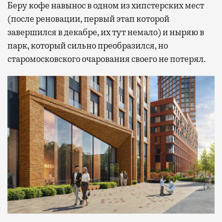
Беру кофе навынос в одном из хипстерских мест
(после реновации, первый этап которой
завершился в декабре, их тут немало) и ныряю в
парк, который сильно преобразился, но
старомосковского очарования своего не потерял.