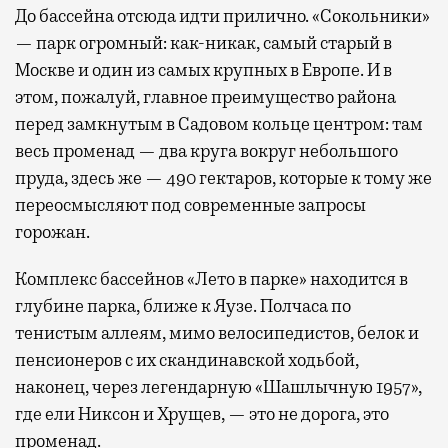
До бассейна отсюда идти прилично. «Сокольники»
— парк огромный: как-никак, самый старый в
Москве и один из самых крупных в Европе. И в
этом, пожалуй, главное преимущество района
перед замкнутым в Садовом кольце центром: там
весь променад — два круга вокруг небольшого
пруда, здесь же — 490 гектаров, которые к тому же
переосмысляют под современные запросы
горожан.
Комплекс бассейнов «Лето в парке» находится в
глубине парка, ближе к Яузе. Полчаса по
тенистым аллеям, мимо велосипедистов, белок и
пенсионеров с их скандинавской ходьбой,
наконец, через легендарную «Шашлычную 1957»,
где ели Никсон и Хрущев, — это не дорога, это
променад.