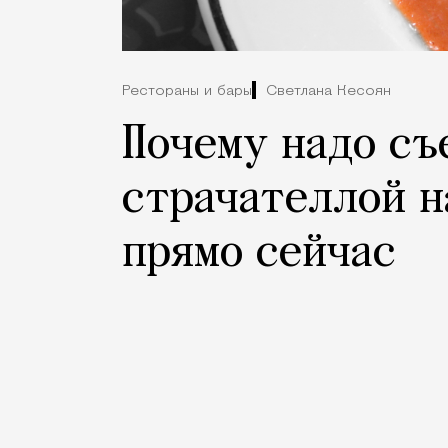
Рестораны и бары
Светлана Кесоян
Почему надо съ
страчателлой н
прямо сейчас