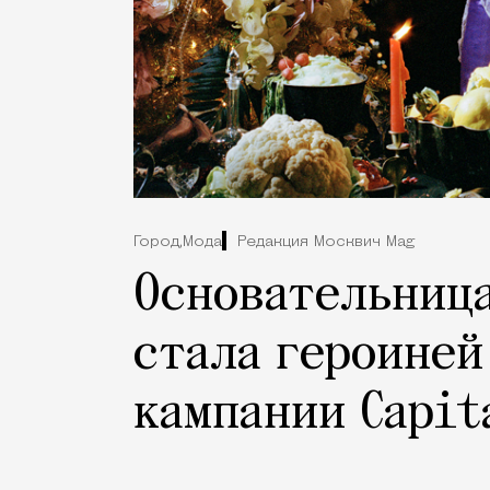
Город,
Мода
Редакция Москвич Mag
Основательница
стала героиней
кампании Capit