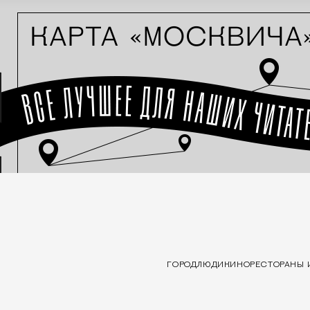
ГОРОД
ЛЮДИ
КИНО
РЕСТОРАНЫ 