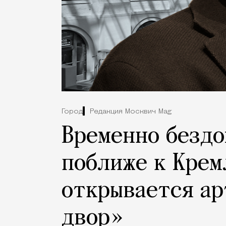
Город
Редакция Москвич Mag
Временно бездо
поближе к Крем
открывается ар
двор»