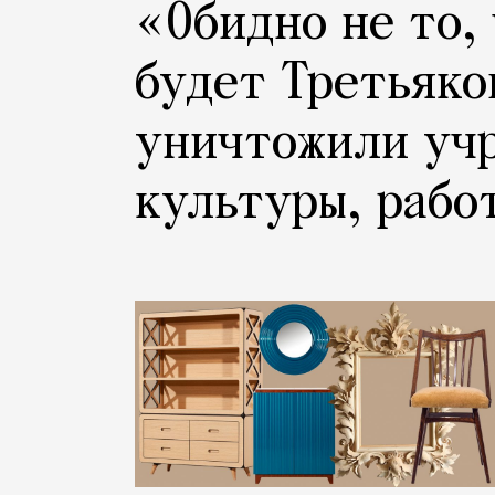
«Обидно не то,
будет Третьяко
уничтожили уч
культуры, рабо