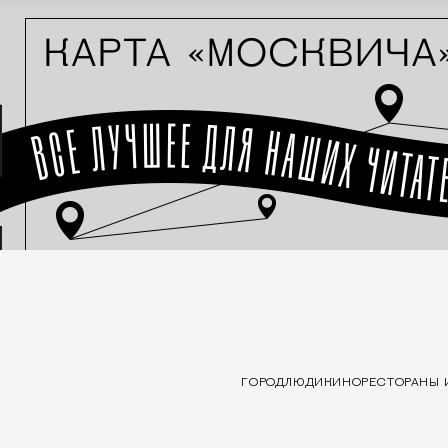
ГОРОД
ЛЮДИ
КИНО
РЕСТОРАНЫ 