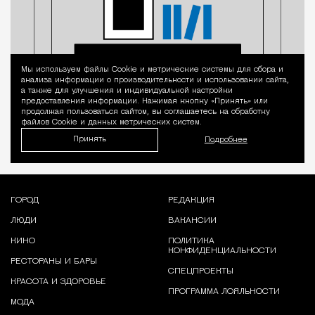
Мы используем файлы Сookie и метрические системы для сбора и
Уведомление 
анализа информации о производительности и использовании сайта,
а также для улучшения и индивидуальной настройки
предоставления информации. Нажимая кнопку «Принять» или
продолжая пользоваться сайтом, вы соглашаетесь на обработку
файлов Cookie и данных метрических систем.
Принять
Подробнее
ГОРОД
РЕДАКЦИЯ
ЛЮДИ
ВАКАНСИИ
КИНО
ПОЛИТИКА
КОНФИДЕНЦИАЛЬНОСТИ
РЕСТОРАНЫ И БАРЫ
СПЕЦПРОЕКТЫ
КРАСОТА И ЗДОРОВЬЕ
ПРОГРАММА ЛОЯЛЬНОСТИ
МОДА