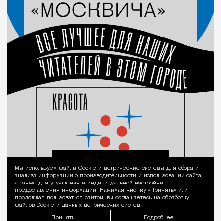
Мы используем файлы Сookie и метрические системы для сбора и
Уведомление 
анализа информации о производительности и использовании сайта,
а также для улучшения и индивидуальной настройки
предоставления информации. Нажимая кнопку «Принять» или
продолжая пользоваться сайтом, вы соглашаетесь на обработку
файлов Cookie и данных метрических систем.
Принять
Подробнее