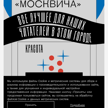
Мы используем файлы Сookie и метрические системы для сбора и
Уведомление 
анализа информации о производительности и использовании сайта,
а также для улучшения и индивидуальной настройки
предоставления информации. Нажимая кнопку «Принять» или
продолжая пользоваться сайтом, вы соглашаетесь на обработку
файлов Cookie и данных метрических систем.
Принять
Подробнее