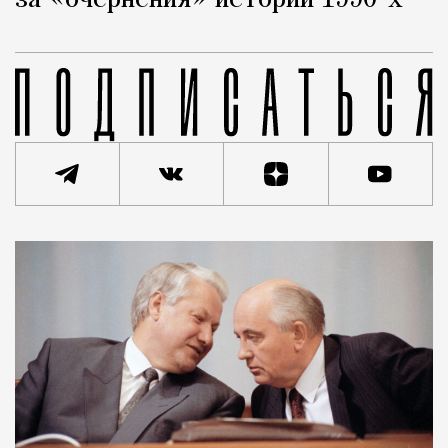
за «очернения» истории 1990-х