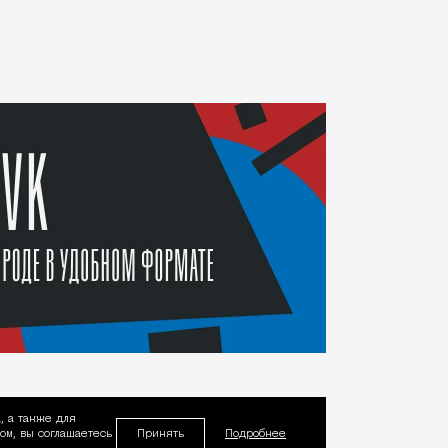
, а также для
Принять
м, вы соглашаетесь
Подробнее