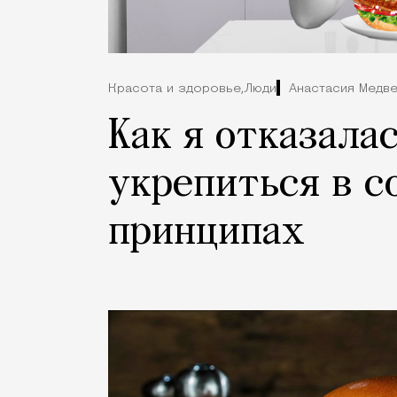
Красота и здоровье,
Люди
Анастасия Медв
Как я отказалас
укрепиться в с
принципах