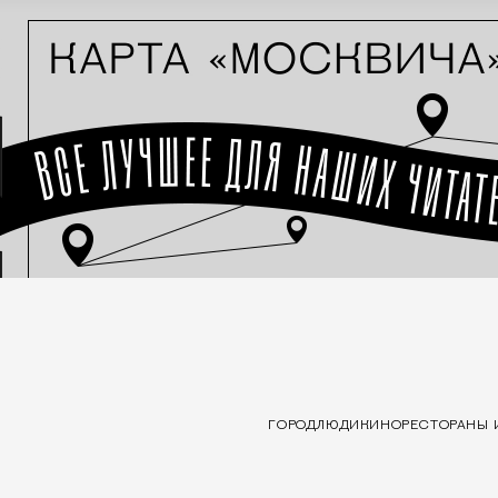
ГОРОД
ЛЮДИ
КИНО
РЕСТОРАНЫ 