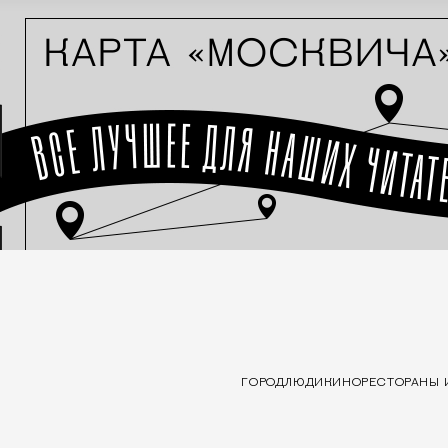
ГОРОД
ЛЮДИ
КИНО
РЕСТОРАНЫ 