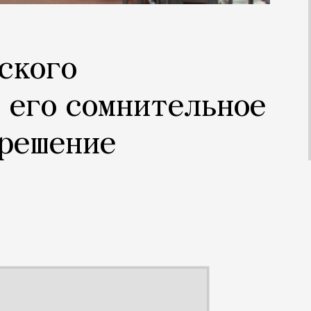
ского
 его сомнительное
крешение