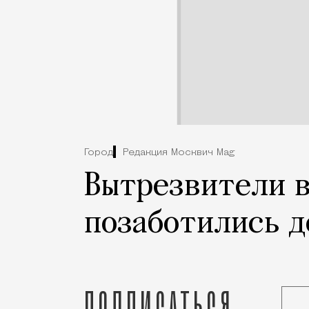
Город
Редакция Москвич Mag
Вытрезвители в
позаботились д
Подписаться