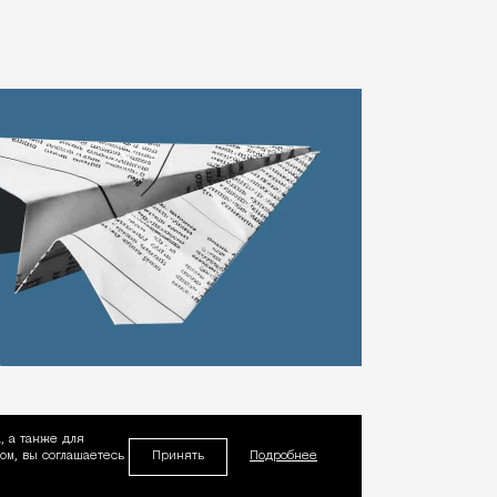
, а также для
Принять
м, вы соглашаетесь
Подробнее