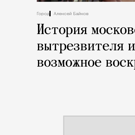
Город
Алексей Байков
История москов
вытрезвителя и
возможное вос