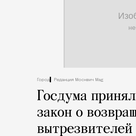
Город
Редакция Москвич Mag
Госдума принял
закон о возвра
вытрезвителей