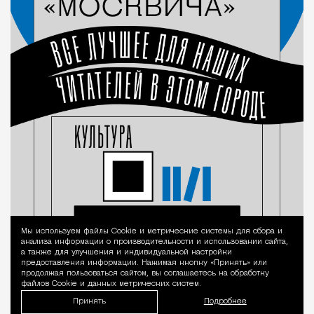
Мы используем файлы Сookie и метрические системы для сбора и
Уведомление 
анализа информации о производительности и использовании сайта,
а также для улучшения и индивидуальной настройки
предоставления информации. Нажимая кнопку «Принять» или
продолжая пользоваться сайтом, вы соглашаетесь на обработку
файлов Cookie и данных метрических систем.
Принять
Подробнее