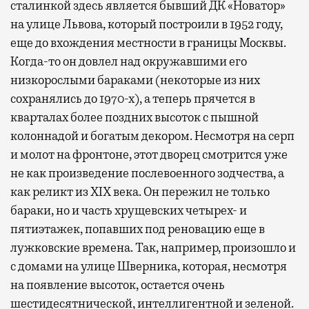
сталинкой здесь является бывший ДК «Новатор»
на улице Львова, который построили в 1952 году,
еще до вхождения местности в границы Москвы.
Когда-то он довлел над окружавшими его
низкорослыми бараками (некоторые из них
сохранялись до 1970-х), а теперь прячется в
кварталах более поздних высоток с пышной
колоннадой и богатым декором. Несмотря на серп
и молот на фронтоне, этот дворец смотрится уже
не как произведение послевоенного зодчества, а
как реликт из XIX века. Он пережил не только
бараки, но и часть хрущевских четырех- и
пятиэтажек, попавших под реновацию еще в
лужковские времена. Так, например, произошло и
с домами на улице Шверника, которая, несмотря
на появление высоток, остается очень
шестидесятнической, интеллигентной и зеленой.