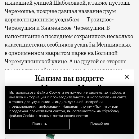
нынешней улицей Шаболовкой, а также пустошь
Черемошье, позднее давшая название двум
дореволюционным усадьбам — Троицкое-
Черемушки и Знаменское-Черемушки. В
напоминание о последнем сохранилось несколько
классицистских особняков усадьбы Меншиковых
в одноименном закрытом парке на Большой
Черемушкинской улице. А на другой ее стороне
рядом с трамвайным кольцом вы непременно
×
наткнетесь на остроконечные постройки конного
двора усадьбы, где сегодня находится НИИ
Мы используем файлы Сookie и метрические системы для сбора и
Уведомление 
фундаментальной и прикладной паразитологии
анализа информации о производительности и использовании сайта,
растений и животных РАН.
а также для улучшения и индивидуальной настройки
предоставления информации. Нажимая кнопку «Принять» или
продолжая пользоваться сайтом, вы соглашаетесь на обработку
файлов Cookie и данных метрических систем.
Принять
Подробнее