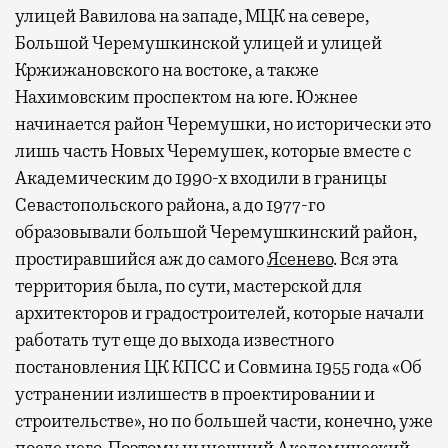
улицей Вавилова на западе, МЦК на севере,
Большой Черемушкинской улицей и улицей
Кржижановского на востоке, а также
Нахимовским проспектом на юге. Южнее
начинается район Черемушки, но исторически это
лишь часть Новых Черемушек, которые вместе с
Академическим до 1990-х входили в границы
Севастопольского района, а до 1977-го
образовывали большой Черемушкинский район,
простиравшийся аж до самого
Ясенево
. Вся эта
территория была, по сути, мастерской для
архитекторов и градостроителей, которые начали
работать тут еще до выхода известного
постановления ЦК КПСС и Совмина 1955 года «Об
устранении излишеств в проектировании и
строительстве», но по большей части, конечно, уже
после него. Поэтому нынешний Академический