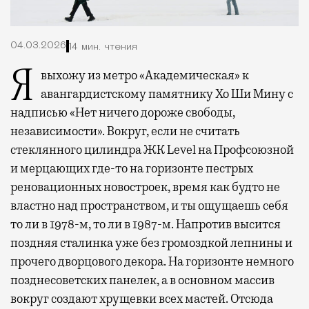
04.03.2026
14 мин. чтения
Я выхожу из метро «Академическая» к
авангардистскому памятнику Хо Ши Мину с
надписью «Нет ничего дороже свободы,
независимости». Вокруг, если не считать
стеклянного цилиндра ЖК Level на Профсоюзной
и мерцающих где-то на горизонте пестрых
реновационных новостроек, время как будто не
властно над пространством, и ты ощущаешь себя
то ли в 1978-м, то ли в 1987-м. Напротив высится
поздняя сталинка уже без громоздкой лепнины и
прочего дворцового декора. На горизонте немного
позднесоветских панелек, а в основном массив
вокруг создают хрущевки всех мастей. Отсюда