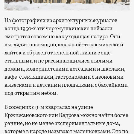
На фотографиях из архитектурных журналов
конца 1950-х эти черемушкинские пейзажи
смотрятся совсем не как уходящая натура. Они
выглядят новомодно, как какой-то космический
хайтек и образец оттепельной жизни с еще
стильными и не рассыпающимися жилыми
домами, модернистскими детсадами и школами,
кафе-стекляшками, гастрономами с неоновыми
вывесками и детскими площадками с бассейнами
под открытым небом.
В соседних с 9-м кварталах на улице
Кржижановского или Кедрова можно найти более
ранние, но не менее экспериментальные дома,
которые в народе называют маленковками. Это по