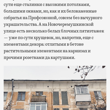
сути еще сталинки с высокими потолками,
большими окнами, но, как и их белокаменные
собратья на Профсоюзной, совсем без вычурного
украшательства. А на Новочеремушкинской
улице есть несколько белых блочных пятиэтажек
— уже по сути хрущевок, но, напротив, еще с
элементами декора: отлитыми в бетоне
растительными элементами на карнизах и
прочими розетками да картушами.