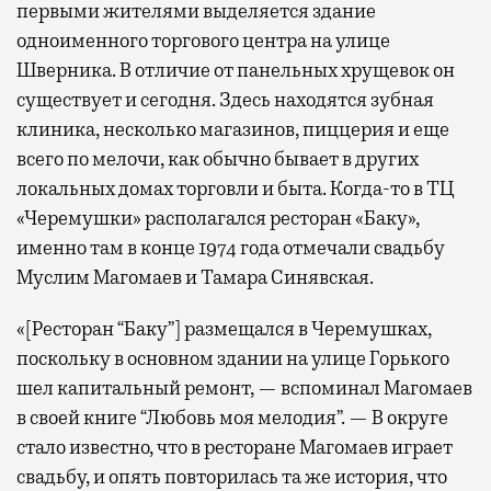
первыми жителями выделяется здание
одноименного торгового центра на улице
Шверника. В отличие от панельных хрущевок он
существует и сегодня. Здесь находятся зубная
клиника, несколько магазинов, пиццерия и еще
всего по мелочи, как обычно бывает в других
локальных домах торговли и быта. Когда-то в ТЦ
«Черемушки» располагался ресторан «Баку»,
именно там в конце 1974 года отмечали свадьбу
Муслим Магомаев и Тамара Синявская.
«[Ресторан “Баку”] размещался в Черемушках,
поскольку в основном здании на улице Горького
шел капитальный ремонт, — вспоминал Магомаев
в своей книге “Любовь моя мелодия”. — В округе
стало известно, что в ресторане Магомаев играет
свадьбу, и опять повторилась та же история, что