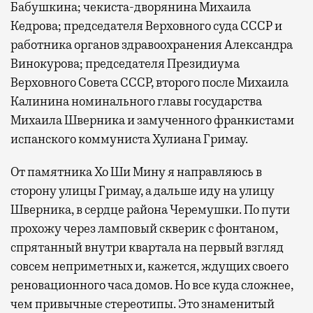
Бабушкина; чекиста-дворянина Михаила
Кедрова; председателя Верховного суда СССР и
работника органов здравоохранения Александра
Винокурова; председателя Президиума
Верховного Совета СССР, второго после Михаила
Калинина номинального главы государства
Михаила Шверника и замученного франкистами
испанского коммуниста Хулиана Гримау.
От памятника Хо Ши Мину я направляюсь в
сторону улицы Гримау, а дальше иду на улицу
Шверника, в сердце района Черемушки. По пути
прохожу через ламповый скверик с фонтаном,
спрятанный внутри квартала на первый взгляд
совсем неприметных и, кажется, ждущих своего
реновационного часа домов. Но все куда сложнее,
чем привычные стереотипы. Это знаменитый