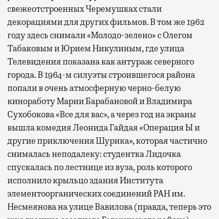
свежеотстроенных Черемушках стали
декорациями для других фильмов. В том же 1962
году здесь снимали «Молодо-зелено» с Олегом
Табаковым и Юрием Никулиным, где улица
Телевидения показана как антураж северного
города. В 1964-м силуэты строившегося района
попали в очень атмосферную черно-белую
киноработу Марии Барабановой и Владимира
Сухобокова «Все для вас», а через год на экраны
вышла комедия Леонида Гайдая «Операция Ы и
другие приключения Шурика», которая частично
снималась неподалеку: студентка Лидочка
спускалась по лестнице из вуза, роль которого
исполнило крыльцо здания Института
элементоорганических соединений РАН им.
Несмеянова на улице Вавилова (правда, теперь это