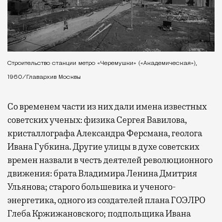
Строительство станции метро «Черемушки» («Академическая»),
1960/Главархив Москвы
Со временем части из них дали имена известных
советских ученых: физика Сергея Вавилова,
кристаллографа Александра Ферсмана, геолога
Ивана Губкина. Другие улицы в духе советских
времен назвали в честь деятелей революционного
движения: брата Владимира Ленина Дмитрия
Ульянова; старого большевика и ученого-
энергетика, одного из создателей плана ГОЭЛРО
Глеба Кржижановского; подпольщика Ивана