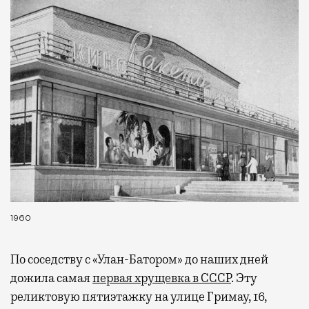
1960
По соседству с «Улан-Батором» до наших дней
дожила самая
первая хрущевка в СССР
. Эту
реликтовую пятиэтажку на улице Гримау, 16,