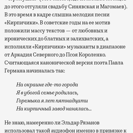
до этого отгуляли свадьбу Синявская и Магомаев).
В это время в кадре слышна мелодия песни
«Кирпичики». В советские годы на ее мотив
положили массу текстов — от любовных и
иронических до блатных и залихватских, а
исполняли «Кирпичики» музыканты в диапазоне
от Аркадия Северного до Псоя Короленко.
Считающаяся канонической версия поэта Павла
Германа начиналась так:
На окраине где-то города
Я в убогой семье родилась,
Горемыка я лет пятнадцати
На кирпичный завод нанялась…
Не знаю, намеренно ли Эльдар Рязанов
использовал такой аудиофон именно в привязке к