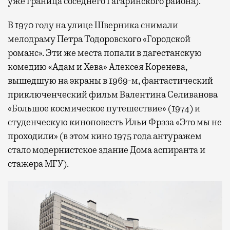
уже граница соседнего Гагаринского района).
В 1970 году на улице Шверника снимали
мелодраму Петра Тодоровского «Городской
романс». Эти же места попали в дагестанскую
комедию «Адам и Хева» Алексея Коренева,
вышедшую на экраны в 1969-м, фантастический
приключенческий фильм Валентина Селиванова
«Большое космическое путешествие» (1974) и
студенческую киноповесть Ильи Фрэза «Это мы не
проходили» (в этом кино 1975 года антуражем
стало модернистское здание Дома аспиранта и
стажера МГУ).