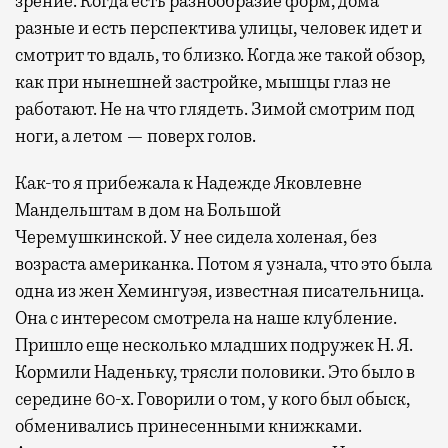
зрение. Когда есть разнообразие форм, дома
разные и есть перспектива улицы, человек идет и
смотрит то вдаль, то близко. Когда же такой обзор,
как при нынешней застройке, мышцы глаз не
работают. Не на что глядеть. Зимой смотрим под
ноги, а летом — поверх голов.
Как-то я прибежала к Надежде Яковлевне
Мандельштам в дом на Большой
Черемушкинской. У нее сидела холеная, без
возраста американка. Потом я узнала, что это была
одна из жен Хемингуэя, известная писательница.
Она с интересом смотрела на наше клубление.
Пришло еще несколько младших подружек Н. Я.
Кормили Наденьку, трясли половики. Это было в
середине 60-х. Говорили о том, у кого был обыск,
обменивались принесенными книжками.