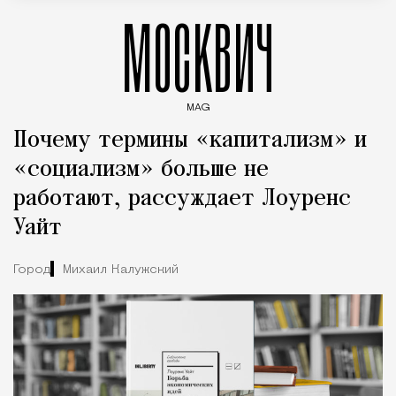
МОСКВИЧ
MAG
Введите ключевые слова для поиска статей
Почему термины «капитализм» и
«социализм» больше не
работают, рассуждает Лоуренс
Уайт
Город
Михаил Калужский