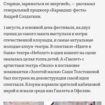
Старице, заряжаться ее энергией», — рассказал
генеральный продюсер «Карандаш-феста»
Андрей Солдаткин.
1 августа, в основной день фестиваля, на двух
сценах до самого заката выступали и мэтры
отечественной клоунады, и самые актуальные
молодые клоун-театры. В спектакле «Идите в
баню» театра «Неболет» в один момент на сцене
оказалась целая толпа детей. А «Гамлет» с
артистами театра «Около» в постановке
номинантки «Золотой маски» Саши Толстошевой
был построен на деконструкции самой идеи
спектакля. Клоуны кормили зрителей кабачковой
икрой и искали среди них Гамлета и Офелию.