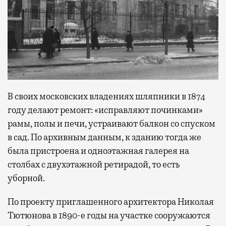
В своих московских владениях шляпники в 1874
году делают ремонт: «исправляют починками»
рамы, полы и печи, устраивают балкон со спуском
в сад. По архивным данным, к зданию тогда же
была пристроена и одноэтажная галерея на
столбах с двухэтажной ретирадой, то есть
уборной.
По проекту приглашенного архитектора Николая
Тютюнова в 1890-е годы на участке сооружаются