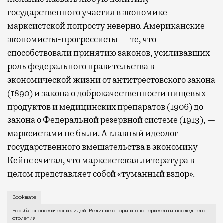
государственного участия в экономике
марксистской попросту неверно. Американские
экономисты-прогрессисты — те, что
способствовали принятию законов, усиливавших
роль федерального правительства в
экономической жизни от антитрестовского закона
(1890) и закона о доброкачественности пищевых
продуктов и медицинских препаратов (1906) до
закона о Федеральной резервной системе (1913), —
марксистами не были. А главный идеолог
государственного вмешательства в экономику
Кейнс считал, что марксистская литература в
целом представляет собой «туманный вздор».
«А правда, что всем немецким деятелям культуры Ме
Bookmate
Борьба экономических идей. Великие споры и эксперименты последнего
столетия