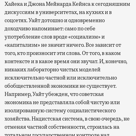
Хайека и Джона Мейнарда Кейнса к сегодняшним
дискуссиям в университетах, на кухнях и в
соцсетях. Уайт дотошно и одновременно
доходчиво напоминает: само по себе
употребление слов вроде «социализм» и
«капитализм» не значит ничего. Все зависит от
того, кто произносит эти слова. От того, в каком
контексте и в какое время они звучат. И, конечно,
никаких лабораторно чистых моделей
исключительно частной или исключительно
обобществленной экономики не существует.
Например, Уайт убежден, что советская
экономика не представляла собой чистую или
изолированную систему социалистического
хозяйства. Нацистская система, в свою очередь, не
отменяя частной собственности, строилась на
тотальном государственном контроле над