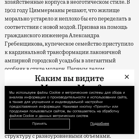
хозяйственные корпуса в неоготическом стиле. В
1902 году Циммерманы решают, что жилище
морально устарело и неплохо бы его переделать в
соответствии с новой модой. Призвав на помощь
гражданского инженера Александра
Гребенщикова, купеческое семейство приступило
к кардинальной трансформации лаконичной
ампирной городской усадьбы в элегантный
особняк в стиле модерн. Первым делом
×
ликвидируется мезонин. Сносится восточная
стена. Одновременно южная торцевая
надстраивается третьим этажом. Внушительных
Мы используем файлы Сookie и метрические системы для сбора и
Уведомление 
анализа информации о производительности и использовании сайта,
размеров трехэтажная пристройка с подвалом и
а также для улучшения и индивидуальной настройки
предоставления информации. Нажимая кнопку «Принять» или
проездной аркой, ведущей на задний двор,
продолжая пользоваться сайтом, вы соглашаетесь на обработку
файлов Cookie и данных метрических систем.
появляется с северной стороны. Прежде простой
Принять
Подробнее
план обретает сложную асимметричную
структуру с разноуровневыми объемами.