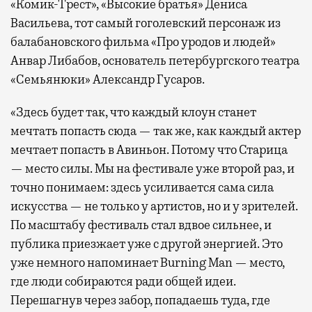
«Комик-Трест», «Высокие братья» Дениса
Васильева, тот самый гоголевский персонаж из
балабановского фильма «Про уродов и людей»
Анвар Либабов, основатель петербургского театра
«Семьянюки» Александр Гусаров.
«Здесь будет так, что каждый клоун станет
мечтать попасть сюда — так же, как каждый актер
мечтает попасть в Авиньон. Потому что Старица
— место силы. Мы на фестивале уже второй раз, и
точно понимаем: здесь усиливается сама сила
искусства — не только у артистов, но и у зрителей.
По масштабу фестиваль стал вдвое сильнее, и
публика приезжает уже с другой энергией. Это
уже немного напоминает Burning Man — место,
где люди собираются ради общей идеи.
Перешагнув через забор, попадаешь туда, где