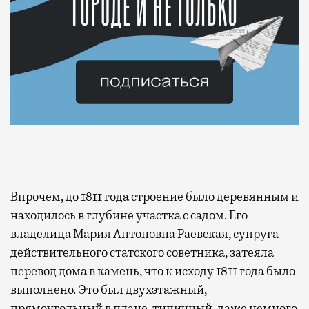
Впрочем, до 1811 года строение было деревянным и
находилось в глубине участка с садом. Его
владелица Мария Антоновна Раевская, супруга
действительного статского советника, затеяла
перевод дома в камень, что к исходу 1811 года было
выполнено. Это был двухэтажный,
прямоугольный в плане, типичный, даже немного