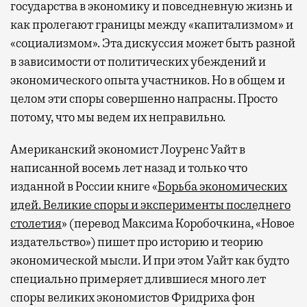
государства в экономику и повседневную жизнь и
как пролегают границы между «капитализмом» и
«социализмом». Эта дискуссия может быть разной
в зависимости от политических убеждений и
экономического опыта участников. Но в общем и
целом эти споры совершенно напрасны. Просто
потому, что мы ведем их неправильно.
Американский экономист Лоуренс Уайт в
написанной восемь лет назад и только что
изданной в России книге «
Борьба экономических
идей. Великие споры и эксперименты последнего
столетия
» (перевод Максима Коробочкина, «Новое
издательство») пишет про историю и теорию
экономической мысли. И при этом Уайт как будто
специально примеряет длившиеся много лет
споры великих экономистов Фридриха фон