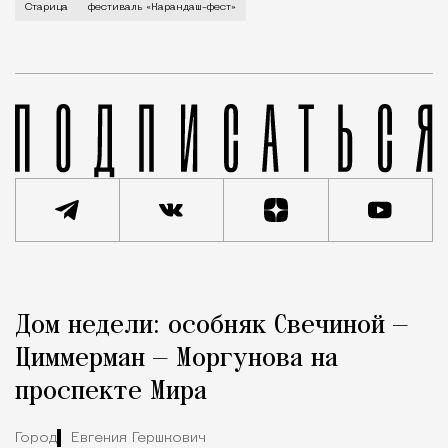
В минувший уикенд маленькая Старица в Тверской об
Старица
фестиваль «Карандаш-фест»
Реклама
Редакция Москвич Mag
Дом недели: особняк Свечиной —
Город
Циммерман — Моргунова на
проспекте Мира
Город
Евгения Гершкович