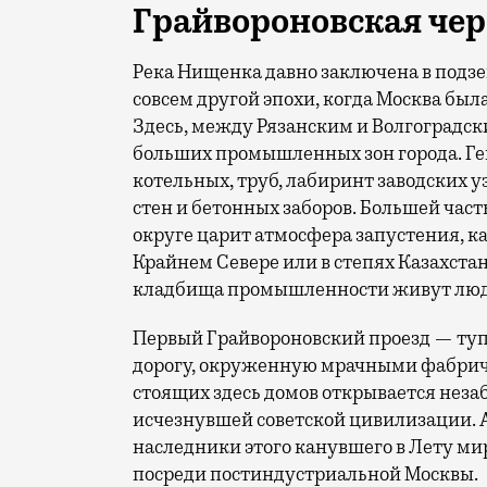
Грайвороновская че
Река Нищенка давно заключена в подзе
совсем другой эпохи, когда Москва бы
Здесь, между Рязанским и Волгоградск
больших промышленных зон города. Гек
котельных, труб, лабиринт заводских 
стен и бетонных заборов. Большей част
округе царит атмосфера запустения, к
Крайнем Севере или в степях Казахстана
кладбища промышленности живут люд
Первый Грайвороновский проезд — ту
дорогу, окруженную мрачными фабрич
стоящих здесь домов открывается нез
исчезнувшей советской цивилизации. 
наследники этого канувшего в Лету ми
посреди постиндустриальной Москвы.