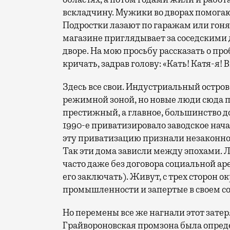
вскладчину. Мужики во дворах помога
Подростки лазают по гаражам или гоня
магазине приглядывает за соседскими
дворе. На мою просьбу рассказать о п
кричать, задрав голову: «Кать! Катя-я!
Здесь все свои. Индустриальный остро
режимной зоной, но новые люди сюда п
престижный, а главное, большинство до
1990-е приватизировало заводское нач
эту приватизацию признали незаконно
Так эти дома зависли между эпохами. 
часто даже без договора социальной а
его заключать). Живут, с трех сторон
промышленности и запертые в своем со
Но перемены все же нагнали этот зате
Грайвороновская промзона была опред