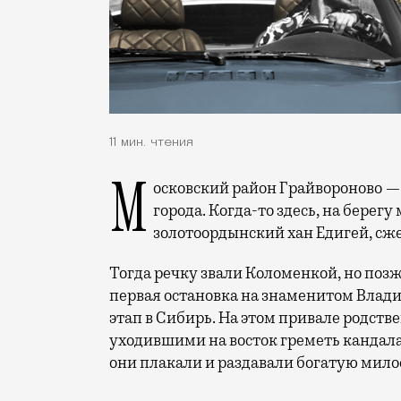
11 мин. чтения
Московский район Грайвороново — это кротовая нора, ведущая сквозь историю
города. Когда-то здесь, на берег
золотоордынский хан Едигей, сже
Тогда речку звали Коломенкой, но поз
первая остановка на знаменитом Влад
этап в Сибирь. На этом привале родст
уходившими на восток греметь кандалам
они плакали и раздавали богатую ми