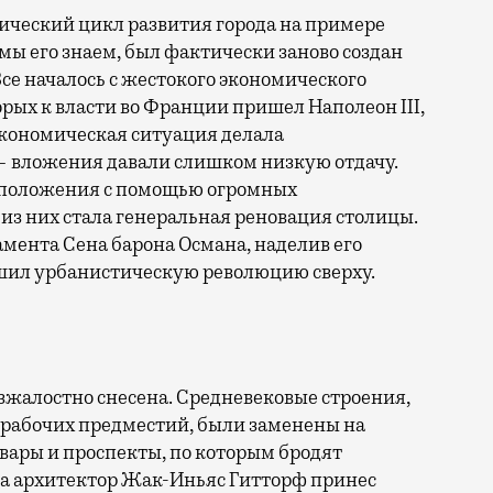
ический цикл развития города на примере
 мы его знаем, был фактически заново создан
е началось с жестокого экономического
орых к власти во Франции пришел Наполеон III,
кономическая ситуация делала
 вложения давали слишком низкую отдачу.
 положения с помощью огромных
з них стала генеральная реновация столицы.
мента Сена барона Османа, наделив его
шил урбанистическую революцию сверху.
зжалостно снесена. Средневековые строения,
х рабочих предместий, были заменены на
вары и проспекты, по которым бродят
а архитектор Жак-Иньяс Гитторф принес