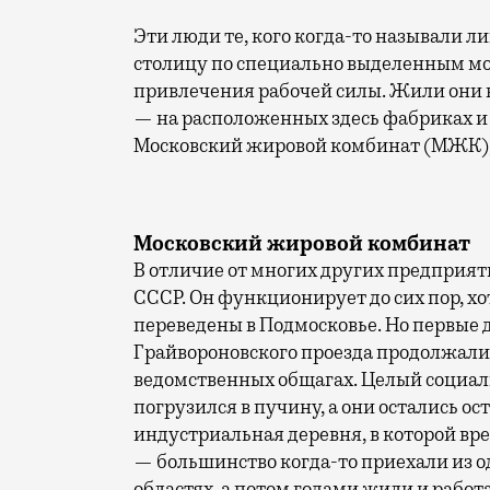
Эти люди те, кого когда-то называли л
столицу по специально выделенным м
привлечения рабочей силы. Жили они в
— на расположенных здесь фабриках и
Московский жировой комбинат (МЖК),
Московский жировой комбинат
В отличие от многих других предприят
СССР. Он функционирует до сих пор, х
переведены в Подмосковье. Но первые 
Грайвороновского проезда продолжали 
ведомственных общагах. Целый социал
погрузился в пучину, а они остались ос
индустриальная деревня, в которой вре
— большинство когда-то приехали из о
областях, а потом годами жили и работ