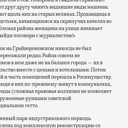
ют друг другу чинить видавшие виды машины.
ют вдоль них на старых великах. Продавщица в
 детьми, качающимися на скрипучих качелях во
роблемах района женщина на улице начинает
 Выйди поговори с журналистом!»
вок на Грайвороновском никогда не был
ереезжали редко. Район совсем не
мов в нем даже не на балансе города — их в
альство вместе с цехами и котельными. Потом
й и часть помещений перешла к Росимуществу.
Люди в них по-прежнему живут в коммуналках,
ренды (сложная правовая коллизия не позволяет
 окруженные руинами советской
циальном гетто.
рянный парк индустриального периода.
елена под комплексную реконструкцию со