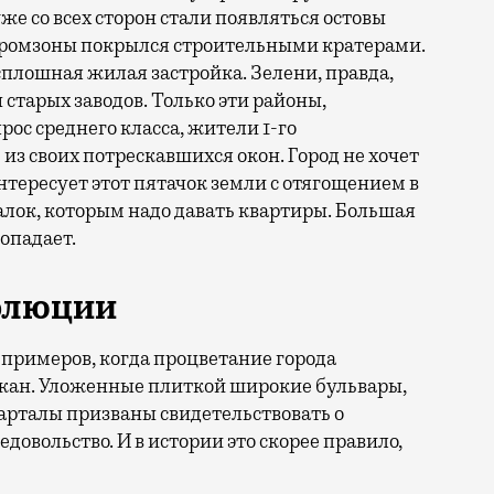
же со всех сторон стали появляться остовы
промзоны покрылся строительными кратерами.
 сплошная жилая застройка. Зелени, правда,
 старых заводов. Только эти районы,
ос среднего класса, жители 1-го
из своих потрескавшихся окон. Город не хочет
интересует этот пятачок земли с отягощением в
ок, которым надо давать квартиры. Большая
опадает.
волюции
примеров, когда процветание города
жан. Уложенные плиткой широкие бульвары,
арталы призваны свидетельствовать о
довольство. И в истории это скорее правило,