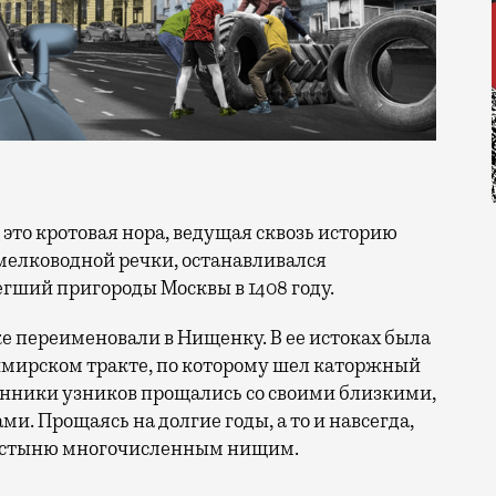
у мелководной речки, останавливался
гший пригороды Москвы в 1408 году.
же переименовали в Нищенку. В ее истоках была
имирском тракте, по которому шел каторжный
венники узников прощались со своими близкими,
и. Прощаясь на долгие годы, а то и навсегда,
лостыню многочисленным нищим.