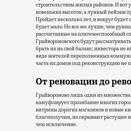
строительством жилых районов. И вот у
новеньких высоток, а лунный пейзаж 
Пройдет несколько лет, и вокруг будет
будет мало. Но все же лучше, чем руины
рассчитанные на платежеспособный спр
Грайвороновского будут рассматривать 
брать их на свой баланс, инвестора не 
виде жителей переполненных коммунал
часть их домов под реконструкцию не п
От реновации до ре
Грайвороново лишь один из множества 
камуфлирует прозябание многих горо
витрины дорогих магазинов и новые кв
благополучии, но скрывают растущее не
чем исключение.