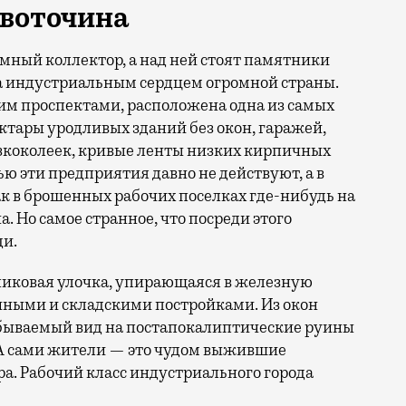
рвоточина
мный коллектор, а над ней стоят памятники
ла индустриальным сердцем огромной страны.
им проспектами, расположена одна из самых
тары уродливых зданий без окон, гаражей,
узкоколеек, кривые ленты низких кирпичных
ью эти предприятия давно не действуют, а в
ак в брошенных рабочих поселках где-нибудь на
. Но самое странное, что посреди этого
и.
пиковая улочка, упирающаяся в железную
ными и складскими постройками. Из окон
абываемый вид на постапокалиптические руины
А сами жители — это чудом выжившие
ра. Рабочий класс индустриального города