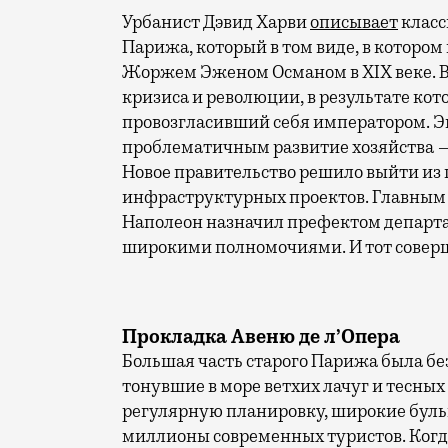
Урбанист Дэвид Харви
описывает
класс
Парижа, который в том виде, в котором
Жоржем Эженом Османом в XIX веке. Вс
кризиса и революции, в результате кот
провозгласивший себя императором. Э
проблематичным развитие хозяйства —
Новое правительство решило выйти из
инфраструктурных проектов. Главным и
Наполеон назначил префектом департа
широкими полномочиями. И тот совер
Прокладка
Авеню
де
л’
Опера
Большая часть старого Парижа была бе
тонувшие в море ветхих лачуг и тесны
регулярную планировку, широкие буль
миллионы современных туристов. Когд