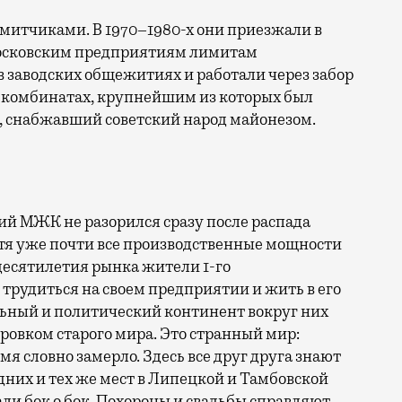
имитчиками. В 1970–1980-х они приезжали в
осковским предприятиям лимитам
 заводских общежитиях и работали через забор
 комбинатах, крупнейшим из которых был
 снабжавший советский народ майонезом.
ий МЖК не разорился сразу после распада
отя уже почти все производственные мощности
десятилетия рынка жители 1-го
трудиться на своем предприятии и жить в его
ьный и политический континент вокруг них
тровком старого мира. Это странный мир:
мя словно замерло. Здесь все друг друга знают
дних и тех же мест в Липецкой и Тамбовской
али бок о бок. Похороны и свадьбы справляют