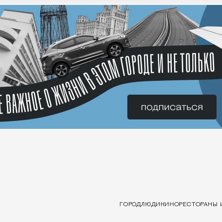
ГОРОД
ЛЮДИ
КИНО
РЕСТОРАНЫ 