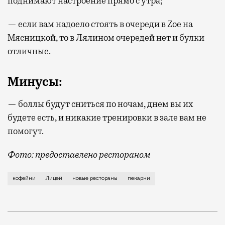
поднимают настроение прямо с утра;
— если вам надоело стоять в очереди в Zoe на
Мясницкой, то в Лялином очередей нет и булки
отличные.
Минусы:
— боллы будут сниться по ночам, днем вы их
будете есть, и никакие тренировки в зале вам не
помогут.
Фото: предоставлено рестораном
В новой пекарне-кофейне «Лицей» (Лялин пер., 8, 
кофейни
Лицей
новые рестораны
пекарни