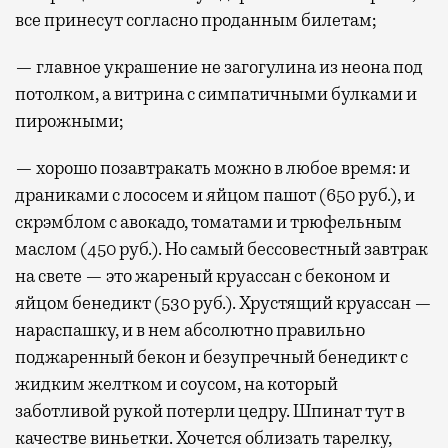
все принесут согласно проданным билетам;
— главное украшение не загогулина из неона под
потолком, а витрина с симпатичными булками и
пирожными;
— хорошо позавтракать можно в любое время: и
драниками с лососем и яйцом пашот (650 руб.), и
скрэмблом с авокадо, томатами и трюфельным
маслом (450 руб.). Но самый бессовестный завтрак
на свете — это жареный круассан с беконом и
яйцом бенедикт (530 руб.). Хрустящий круассан —
нараспашку, и в нем абсолютно правильно
поджаренный бекон и безупречный бенедикт с
жидким желтком и соусом, на который
заботливой рукой потерли цедру. Шпинат тут в
качестве виньетки. Хочется облизать тарелку,