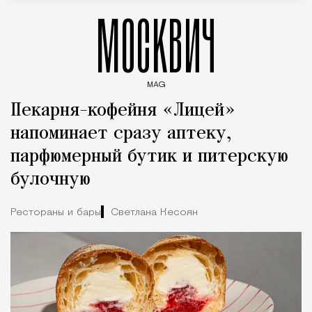
МОСКВИЧ
MAG
Введите ключевые слова для поиска статей
Пекарня-кофейня «Лицей»
напоминает сразу аптеку,
парфюмерный бутик и питерскую
булочную
Рестораны и бары
Светлана Кесоян