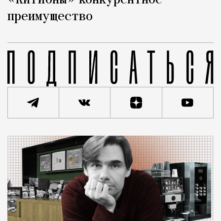
«КитИоны» конкурентное
преимущество