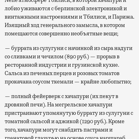
лобио уживаются с берлинской электроникой и
винтажными настроениями и Тбилиси, и Парижа.
Изящный ход генерального замысла, в котором
помещаются совершенно необъятные вещи;
— буррата из сулугуни с начинкой из сыра надуги
со сливками и чечилом (890 руб.) — прорыв в
ресторанной индустрии и грузинской кухне.
Сальса из печеных перцев и розовых томатов
прокачана соусом ткемали — крайне любопытно;
— полный фейерверк с хачапури (их пекут в
дровяной печи). На мегрельское хачапури
пристраивают упомянутую буррату из сулугуни с
томатной сальсой и аджикой (1290 руб.). Кроме
того, хачапури могут снабдить пастрами и
гранатовой глазурью на основе соуса наршараб