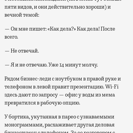
пяти видов, и они действительно хороши) и
вечной темой:
— Он мне пишет: «Как дела?» Как дела! После
всего.
— Не отвечай.
— Я и не отвечаю. Уже 14 минут молчу.
Рядом бизнес-леди с ноутбуком в правой руке и
телефоном в левой правит презентацию. Wi-Fi
здесь дают по запросу — офис у воды из мема
превратился в рабочую опцию.
У бортика, укутанная в парео с узнаваемыми
монограммами, расхаживает другая деловая
бизнесвумен с телефоном. За ее разговором с