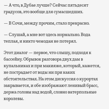
— А что, в Дубае лучше? Сейчас пятьдесят
градусов, это вообще для сумасшедших.
— В Сочи, между прочим, стало прекрасно.
— Слушай, а мне вот здесь нормально. Вода
теплая, и никто чемодан не потерял.
Этот диалог — первое, что слышу, подходя к
бассейну. Обрывок разговора двух дам в
купальниках и при макияже, который, кажется,
не пострадает от воды ни при каких
обстоятельствах. На этом дискуссия о курортах
закрывается, и обе изображают ленивый брасс,
держа головы над водой, словно ватерпольные
королевы.