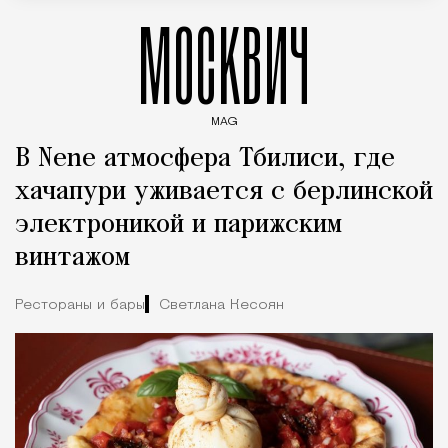
МОСКВИЧ
MAG
Введите ключевые слова для поиска статей
В Nene атмосфера Тбилиси, где
хачапури уживается с берлинской
электроникой и парижским
винтажом
Рестораны и бары
Светлана Кесоян