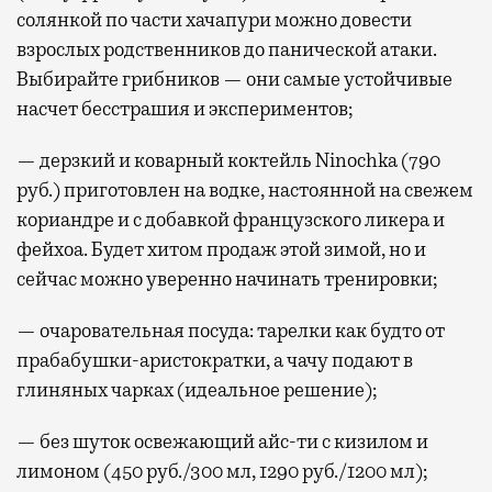
солянкой по части хачапури можно довести
взрослых родственников до панической атаки.
Выбирайте грибников — они самые устойчивые
насчет бесстрашия и экспериментов;
— дерзкий и коварный коктейль Ninochka (790
руб.) приготовлен на водке, настоянной на свежем
кориандре и с добавкой французского ликера и
фейхоа. Будет хитом продаж этой зимой, но и
сейчас можно уверенно начинать тренировки;
— очаровательная посуда: тарелки как будто от
прабабушки-аристократки, а чачу подают в
глиняных чарках (идеальное решение);
— без шуток освежающий айс-ти с кизилом и
лимоном (450 руб./300 мл, 1290 руб./1200 мл);