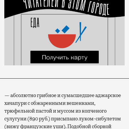
— абсолютно грибное и сумасшедшее аджарское
хачапури с обжаренными вешенками,
трюфельной пастой и муссом из копченого
сулугуни (890 руб.) присыпано луком-сибулетом
(вижу французские уши). Подобной сборной