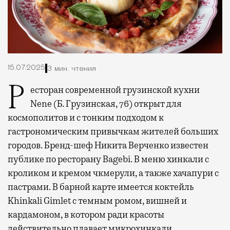
15.07.2025
3 мин. чтения
Ресторан современной грузинской кухни
Nene (Б. Грузинская, 76) открыт для
космополитов и с тонким подходом к
гастрономическим привычкам жителей больших
городов. Бренд-шеф Никита Верченко известен
публике по ресторану Bagebi. В меню хинкали с
кроликом и кремом чкмерули, а также хачапури с
пастрами. В барной карте имеется коктейль
Khinkali Gimlet c темным ромом, вишней и
кардамоном, в котором ради красоты
действительно плавает микрохинкали.