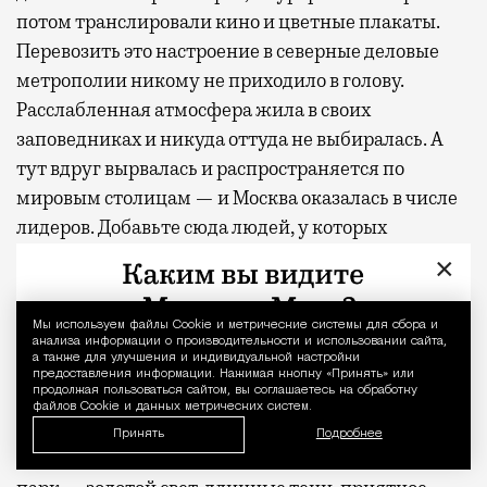
потом транслировали кино и цветные плакаты.
Перевозить это настроение в северные деловые
метрополии никому не приходило в голову.
Расслабленная атмосфера жила в своих
заповедниках и никуда оттуда не выбиралась. А
тут вдруг вырвалась и распространяется по
мировым столицам — и Москва оказалась в числе
лидеров. Добавьте сюда людей, у которых
размылись границы рабочего дня, а вместе с ними
×
и само понятие отпуска — и вот бассейн в парке с
рабочим Wi-Fi выглядит не курьезом, а точным
Мы используем файлы Сookie и метрические системы для сбора и
Уведомление 
ответом на запрос.
анализа информации о производительности и использовании сайта,
а также для улучшения и индивидуальной настройки
предоставления информации. Нажимая кнопку «Принять» или
продолжая пользоваться сайтом, вы соглашаетесь на обработку
Вместо чемодана
файлов Cookie и данных метрических систем.
Принять
Подробнее
К вечеру возвращаюсь тем же маршрутом через