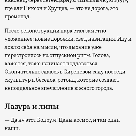
наконец, через легендарную «Шашлычную 1957»,
где ели Никсон и Хрущев, — это не дорога, это
променад.
После реконструкции парк стал заметно
ухоженнее: новые дорожки, свет, навигация. Иду и
ловлю себя на мысли, что дыхание уже
перестроилось на отпускной ритм. Голова,
кажется, тоже начинает поддаваться.
Окончательно сдаюсь в Сиреневом саду посреди
скульптур и беседок-ротонд, которые создают
неподдельное впечатление южного города.
Лазурь и липы
— Да ну этот Бодрум! Цены космос, и там одни
наши.