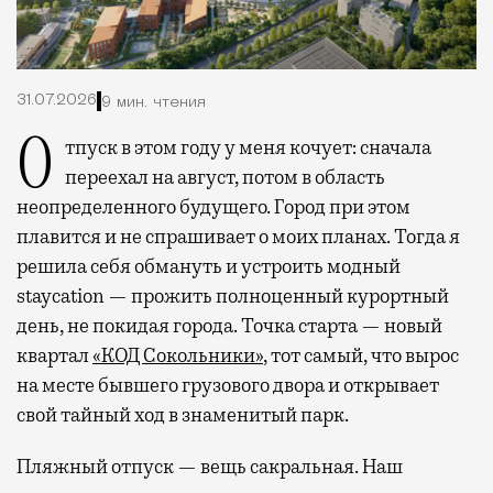
31.07.2026
9 мин. чтения
Отпуск в этом году у меня кочует: сначала
переехал на август, потом в область
неопределенного будущего. Город при этом
плавится и не спрашивает о моих планах. Тогда я
решила себя обмануть и устроить модный
staycation — прожить полноценный курортный
день, не покидая города. Точка старта — новый
квартал
«КОД Сокольники»
, тот самый, что вырос
на месте бывшего грузового двора и открывает
свой тайный ход в знаменитый парк.
Пляжный отпуск — вещь сакральная. Наш