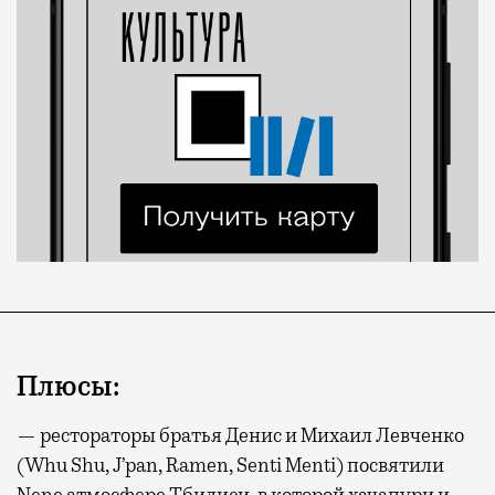
Плюсы:
— рестораторы братья Денис и Михаил Левченко
(Whu Shu, J’pan, Ramen, Sеnti Menti) посвятили
Nene атмосфере Тбилиси, в которой хачапури и