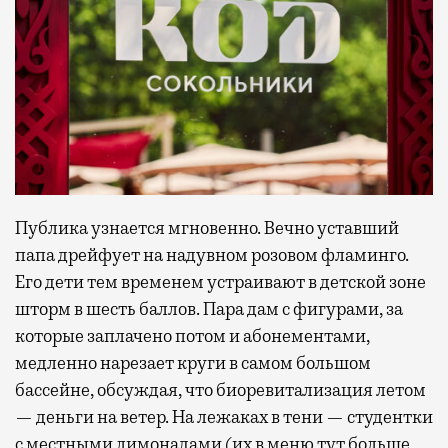
Публика узнается мгновенно. Вечно уставший
папа дрейфует на надувном розовом фламинго.
Его дети тем временем устраивают в детской зоне
шторм в шесть баллов. Пара дам с фигурами, за
которые заплачено потом и абонементами,
медленно нарезает круги в самом большом
бассейне, обсуждая, что биоревитализация летом
— деньги на ветер. На лежаках в тени — студентки
с местными лимонадами (их в меню тут больше