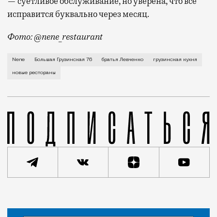
— суетливое обслуживание, но уверена, что все
исправится буквально через месяц.
Фото: @nene_restaurant
Ресторан современной грузинской кухни Nene (Б. Гр
Nene
Большая Грузинская 76
братья Левченко
грузинская кухня
новые рестораны
Статья
Светлана Кесоян