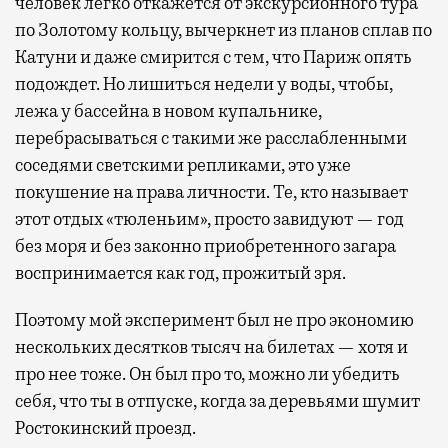
человек легко откажется от экскурсионного тура
по Золотому кольцу, вычеркнет из планов сплав по
Катуни и даже смирится с тем, что Париж опять
подождет. Но лишиться недели у воды, чтобы,
лежа у бассейна в новом купальнике,
перебрасываться с такими же расслабленными
соседями светскими репликами, это уже
покушение на права личности. Те, кто называет
этот отдых «тюленьим», просто завидуют — год
без моря и без законно приобретенного загара
воспринимается как год, прожитый зря.
Поэтому мой эксперимент был не про экономию
нескольких десятков тысяч на билетах — хотя и
про нее тоже. Он был про то, можно ли убедить
себя, что ты в отпуске, когда за деревьями шумит
Ростокинский проезд.