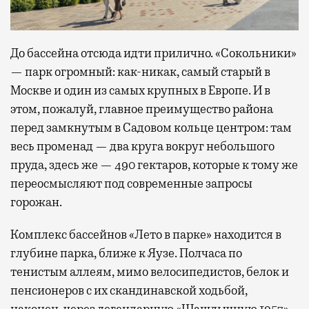
До бассейна отсюда идти прилично. «Сокольники»
— парк огромный: как-никак, самый старый в
Москве и один из самых крупных в Европе. И в
этом, пожалуй, главное преимущество района
перед замкнутым в Садовом кольце центром: там
весь променад — два круга вокруг небольшого
пруда, здесь же — 490 гектаров, которые к тому же
переосмысляют под современные запросы
горожан.
Комплекс бассейнов «Лето в парке» находится в
глубине парка, ближе к Яузе. Полчаса по
тенистым аллеям, мимо велосипедистов, белок и
пенсионеров с их скандинавской ходьбой,