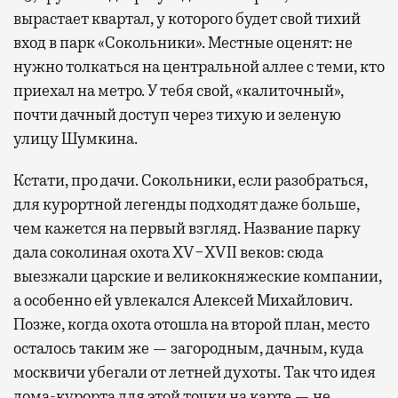
вырастает квартал, у которого будет свой тихий
вход в парк «Сокольники». Местные оценят: не
нужно толкаться на центральной аллее с теми, кто
приехал на метро. У тебя свой, «калиточный»,
почти дачный доступ через тихую и зеленую
улицу Шумкина.
Кстати, про дачи. Сокольники, если разобраться,
для курортной легенды подходят даже больше,
чем кажется на первый взгляд. Название парку
дала соколиная охота XV−XVII веков: сюда
выезжали царские и великокняжеские компании,
а особенно ей увлекался Алексей Михайлович.
Позже, когда охота отошла на второй план, место
осталось таким же — загородным, дачным, куда
москвичи убегали от летней духоты. Так что идея
дома-курорта для этой точки на карте — не