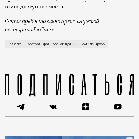
самое доступное место.
Фото: предоставлено пресс-службой
ресторана Le Carre
Педант и замечательный шеф-повар Эрик Ле Прово, ж
Le Carre
ресторан французской кухни
Эрик Ле Прово
Статья
Светлана Кесоян