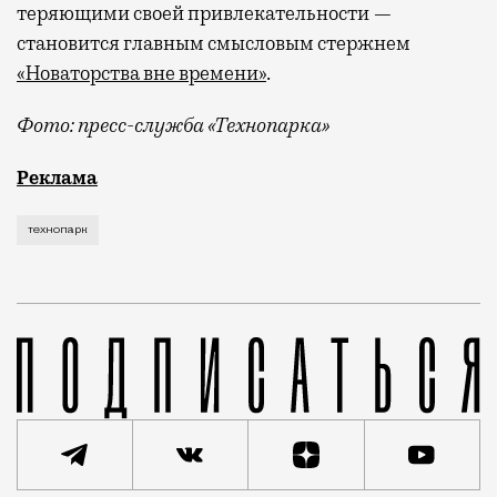
теряющими своей привлекательности —
становится главным смысловым стержнем
«Новаторства вне времени»
.
Фото: пресс-служба «Технопарка»
Рекламные кампании техники редко выходят за рамк
Реклама
технопарк