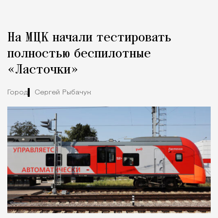
Реклама
Редакция Москвич Mag
На МЦК начали тестировать
Город
полностью беспилотные
«Ласточки»
Город
Сергей Рыбачук