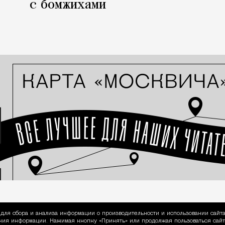
с бомжихами
для сбора и анализа информации о производительности и использовании сайта
ия информации. Нажимая кнопку «Принять» или продолжая пользоваться сайто