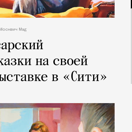
 Москвич Mag
сарский
казки на своей
ыставке в «Сити»