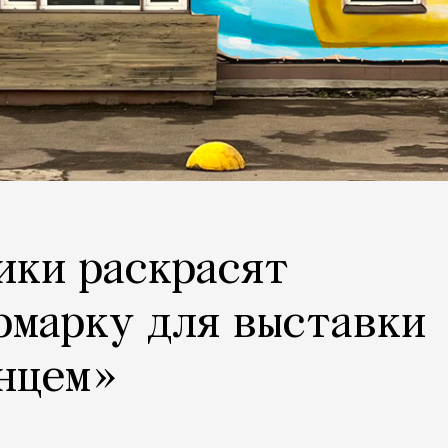
ики раскрасят
рмарку для выставки
лнцем»