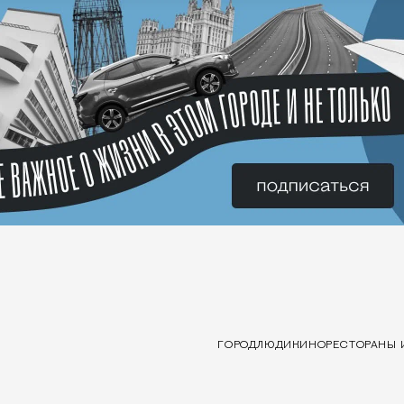
ГОРОД
ЛЮДИ
КИНО
РЕСТОРАНЫ 