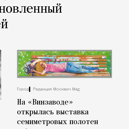
бновленный
ей
Город
Редакция Москвич Mag
На «Винзаводе»
открылась выставка
семиметровых полотен