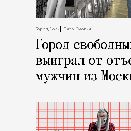
Город,
Люди
Петр Скопин
Город свободны
выиграл от отъ
мужчин из Моск