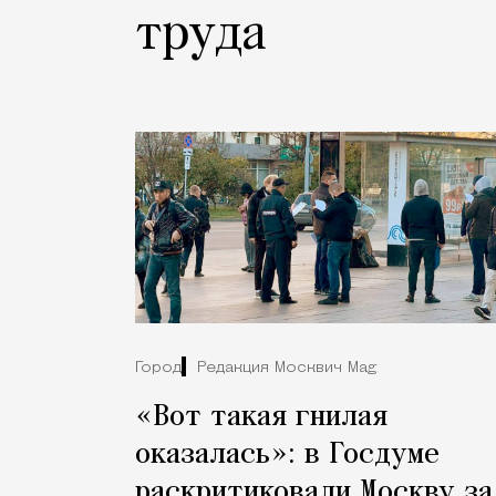
труда
Город
Редакция Москвич Mag
«Вот такая гнилая
оказалась»: в Госдуме
раскритиковали Москву за