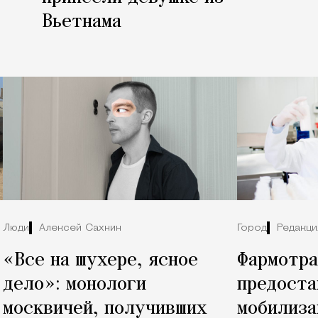
Вьетнама
Люди
Алексей Сахнин
Город
Редакци
«Все на шухере, ясное
Фармотра
дело»: монологи
предоста
москвичей, получивших
мобилиза