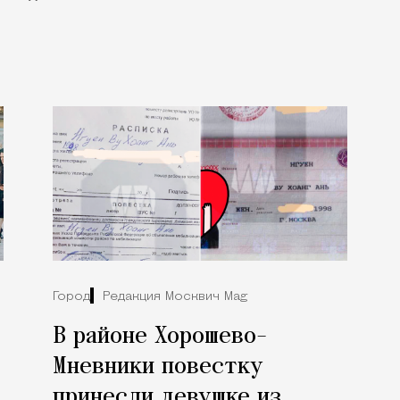
Город
Редакция Москвич Mag
В районе Хорошево-
Мневники повестку
принесли девушке из