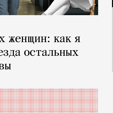
х женщин: как я
езда остальных
вы