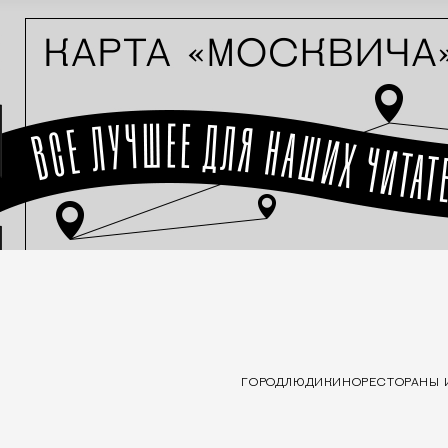
ГОРОД
ЛЮДИ
КИНО
РЕСТОРАНЫ 