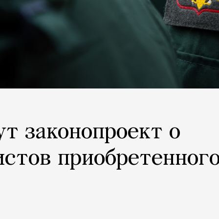
ут законопроект о
истов приобретенног