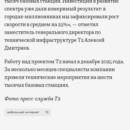
тысяч базовых станций. Инвестиции в развитие
спектра уже дали измеримый результат: в
городах-миллионниках мы зафиксировали рост
скорости в среднем на 25%», — отметил
заместитель генерального директора по
технической инфраструктуре Т2 Алексей
Дмитриев.
Работу над проектом Т2 начал в декабре 2025 года.
За несколько месяцев специалисты компании
провели технические мероприятия на шести
тысячах базовых станциях.
Фото: пресс-служба Т2
Мобильный оператор Т2 завершил работы по увеличе
мобильный интернет
Т2