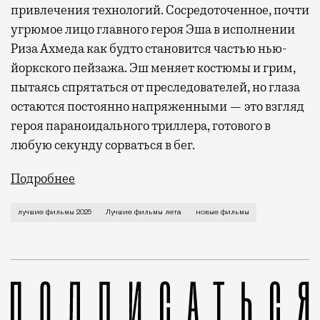
привлечения технологий. Сосредоточенное, почти
угрюмое лицо главного героя Эша в исполнении
Риза Ахмеда как будто становится частью нью-
йоркского пейзажа. Эш меняет костюмы и грим,
пытаясь спрятаться от преследователей, но глаза
остаются постоянно напряженными — это взгляд
героя параноидального триллера, готового в
любую секунду сорваться в бег.
Подробнее
Лето — время блокбастеров, но в этом году почти в
лучшие фильмы 2025
Лучшие фильмы лета
новые фильмы