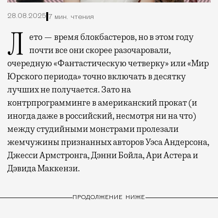
28.08.2025
7 мин. чтения
Лето — время блокбастеров, но в этом году
почти все они скорее разочаровали,
очередную «Фантастическую четверку» или «Мир
Юрского периода» точно включать в десятку
лучших не получается. Зато на
контрпрограмминге в американский прокат (и
иногда даже в российский, несмотря ни на что)
между студийными монстрами пролезали
жемчужины признанных авторов Уэса Андерсона,
Джесси Армстронга, Дэнни Бойла, Ари Астера и
Дэвида Маккензи.
ПРОДОЛЖЕНИЕ НИЖЕ