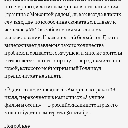
но и черного, и латиноамериканского населения
(граница с Мексикой рядом), и, как всегда в таких
случаях, где-то на обочине сюжета всплывает и
женское #MeToo с обвинениями в давнем
изнасиловании. Классический белый коп Джо не
выдерживает давления такого количества
проблем и срывается с катушек, и многие зрители
готовы встать на его сторону — перед нами точно
герой, которого мейнстримный Голливуд
предпочитает не видеть.
«Эддингтон», вышедший в Америке в прокат 18
июля, перекочует и в наш список «Лучшие
фильмы осени» — в российских кинотеатрах его
можно будет посмотреть с 9 октября.
Подробнее