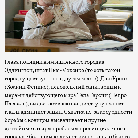
Глава полиции вымышленного городка
Эддингтон, штат Нью-Мексико (то есть такой
город существует, но в другом месте), Джо Кросс
(Хоакин Феникс), недовольный санитарными
мерами действующего мэра Теда Гарсии (Педро
Паскаль), выдвигает свою кандидатуру на пост
главы администрации. Схватка из-за абсурдности
борьбы с ковидом высвечивает и другие
достойные сатиры проблемы провинциального
городка с большим количеством не только белого,