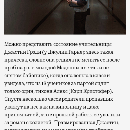
Можно представить состояние учительницы
Джастин Грэди (у Джулии Гарнер здесь такая
прическа, словно она решила не менять ее после
проб на роль молодой Мадонны в ее так и не
снятом байопике), когда она вошла в класс и
увидела, что из 18 учеников за партой сидит
только один, тихоня Алекс (Кэри Кристофер).
Спустя несколько часов родители пропавших
укажут на нее как на виновницу и даже
припомнят ей, что с прошлой работы ее уволили
за роман с коллегой. Травмированная Джастин,