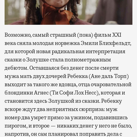
Возможно, самый страшный (пока) фильм XXI
века сняла молодая норвежка Эмили Блихфельдт,
для которой новая радикальная интерпретация
сказки о Золушке стала полнометражным
дебютом. Оставшаяся без денег после смерти
мужа мать двух дочерей Ребекка (Ане даль Торп)
выходит за такого же вдовца, отца очаровательной
блондинки Агнес (Ти Софи Лох Несс), которая и
становится здесь Золушкой из сказки. Ребекку
вскоре ждут два неприятных сюрприза: муж
номер два умрет прямо за ужином, подавившись
пирогом, и второе — никаких денег у него не было,
напротив, он сам планировал поправить дела с