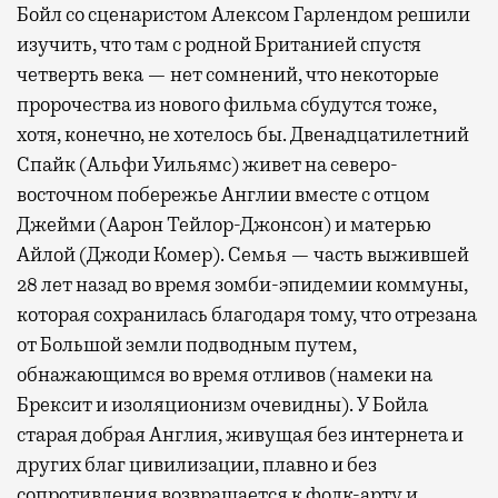
Бойл со сценаристом Алексом Гарлендом решили
изучить, что там с родной Британией спустя
четверть века — нет сомнений, что некоторые
пророчества из нового фильма сбудутся тоже,
хотя, конечно, не хотелось бы. Двенадцатилетний
Спайк (Альфи Уильямс) живет на северо-
восточном побережье Англии вместе с отцом
Джейми (Аарон Тейлор-Джонсон) и матерью
Айлой (Джоди Комер). Семья — часть выжившей
28 лет назад во время зомби-эпидемии коммуны,
которая сохранилась благодаря тому, что отрезана
от Большой земли подводным путем,
обнажающимся во время отливов (намеки на
Брексит и изоляционизм очевидны). У Бойла
старая добрая Англия, живущая без интернета и
других благ цивилизации, плавно и без
сопротивления возвращается к фолк-арту и