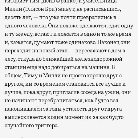
гитарист Тим (Дэйв Франко) и учительница
Милли (Элисон Бри) живут, не расписавшись,
десять лет, — что уже почти превратились в
одного человека. Они похоже одеваются, едят одну
и ту же еду, встают и ложатся в одно и то же время
и, кажется, думают тоже одинаково. Наконец они
переходят на новый этап — переезжают в дом в
лесу, откуда до ближайшей железнодорожной
станции еще надо добираться на машине. В
общем, Тиму и Милли не просто хорошо друг с
другом, им со временем становится все лучше и
лучше, пока вдруг, пригласив соседа на ужин, они
не начинают перебраниваться, как будто вся
накопившаяся за годы усталость друг от друга
выплескивается в один момент из-за как будто
случайного триггера.