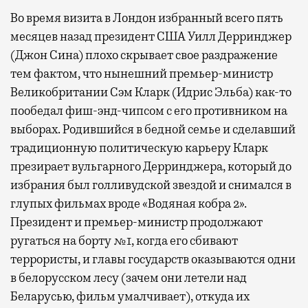
Во время визита в Лондон избранный всего пять
месяцев назад президент США Уилл Дерринджер
(Джон Сина) плохо скрывает свое раздражение
тем фактом, что нынешний премьер-министр
Великобритании Сэм Кларк (Идрис Эльба) как-то
пообедал фиш-энд-чипсом с его противником на
выборах. Родившийся в бедной семье и сделавший
традиционную политическую карьеру Кларк
презирает вульгарного Дерринджера, который до
избрания был голливудской звездой и снимался в
глупых фильмах вроде «Водяная кобра 2».
Президент и премьер-министр продолжают
ругаться на борту №1, когда его сбивают
террористы, и главы государств оказываются одни
в белорусском лесу (зачем они летели над
Беларусью, фильм умалчивает), откуда их