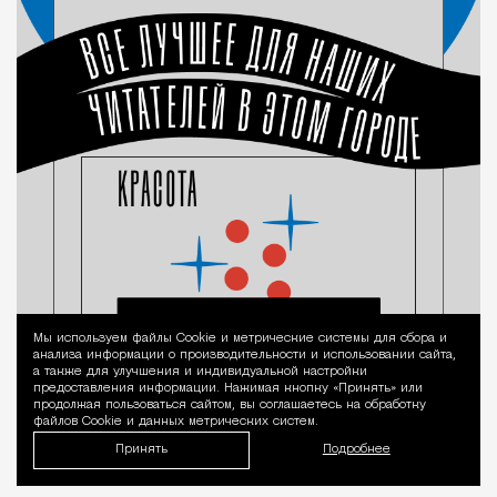
Мы используем файлы Сookie и метрические системы для сбора и
Уведомление 
анализа информации о производительности и использовании сайта,
а также для улучшения и индивидуальной настройки
предоставления информации. Нажимая кнопку «Принять» или
продолжая пользоваться сайтом, вы соглашаетесь на обработку
файлов Cookie и данных метрических систем.
Принять
Подробнее